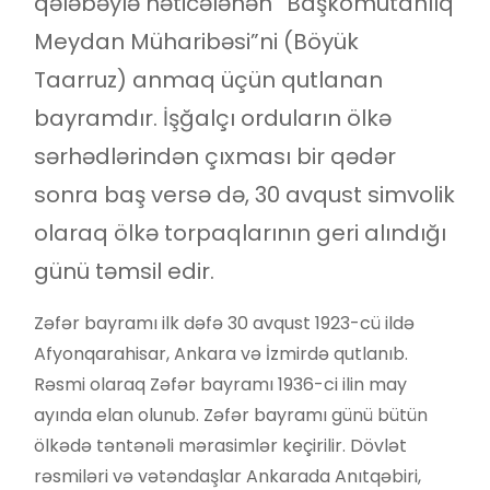
qələbəylə nəticələnən “Başkomutanlıq
Meydan Müharibəsi”ni (Böyük
Taarruz) anmaq üçün qutlanan
bayramdır. İşğalçı orduların ölkə
sərhədlərindən çıxması bir qədər
sonra baş versə də, 30 avqust simvolik
olaraq ölkə torpaqlarının geri alındığı
günü təmsil edir.
Zəfər bayramı ilk dəfə 30 avqust 1923-cü ildə
Afyonqarahisar, Ankara və İzmirdə qutlanıb.
Rəsmi olaraq Zəfər bayramı 1936-ci ilin may
ayında elan olunub. Zəfər bayramı günü bütün
ölkədə təntənəli mərasimlər keçirilir. Dövlət
rəsmiləri və vətəndaşlar Ankarada Anıtqəbiri,