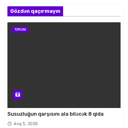
Gözdən qaçırmayın
TOPLUM
Susuzluğun qarşısını ala biləcək 8 qida
Avq 5, 2026