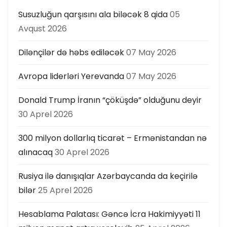
Susuzluğun qarşısını ala biləcək 8 qida
05
Avqust 2026
Dilənçilər də həbs ediləcək
07 May 2026
Avropa liderləri Yerevanda
07 May 2026
Donald Trump İranın “çöküşdə” olduğunu deyir
30 Aprel 2026
300 milyon dollarlıq ticarət – Ermənistandan nə
alınacaq
30 Aprel 2026
Rusiya ilə danışıqlar Azərbaycanda da keçirilə
bilər
25 Aprel 2026
Hesablama Palatası: Gəncə İcra Hakimiyyəti 11