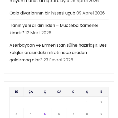
milyon manat artıq xərcləyib
25 Aprel 2026
Qala divarlarının bir hissəsi uçub
09 Aprel 2026
İranın yeni ali dini lideri – Müctəba Xamenei
kimdir?
12 Mart 2026
Azərbaycan və Ermənistan sülhə hazırlaşır. Bəs
xalqlar arasındakı nifrəti necə aradan
qaldırmaq olar?
23 Fevral 2026
BE
ÇA
Ç
CA
C
Ş
B
1
2
3
4
5
6
7
8
9