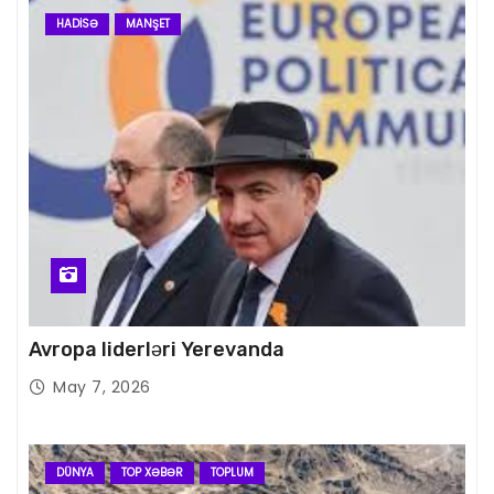
HADISƏ
MANŞET
Avropa liderləri Yerevanda
May 7, 2026
DÜNYA
TOP XƏBƏR
TOPLUM