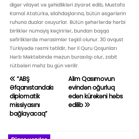
digər vilayət və şəhidlikləri ziyarət edib, Mustafa
Kamal Atatürkə, silahdaşlarına, bütün əsgərlərin
ruhuna dualar oxuyurlar. Bütün şəhərlərdə hərbi
birliklər nümayiş keçirirlər, bundan başqa
səfirliklərdə mərasimlər təşkil olunur. 30 avqust
Türkiyədə rəsmi tətildir, hər il Quru Qoşunları
Hərb Məktəbində məzun buraxılışı olur, zabit
rütbələri məhz bu gün verilir.
“ABŞ
Alim Qasımovun
Y
Əfqanıstandakı
evindən oğurluq
a
diplomatik
edən kürəkəni həbs
missiyasını
edilib
z
bağlayacaq”
ı
n