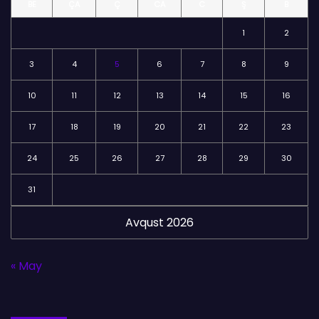
BE
ÇA
Ç
CA
C
Ş
B
ə
r
1
2
3
4
5
6
7
8
9
10
11
12
13
14
15
16
17
18
19
20
21
22
23
24
25
26
27
28
29
30
31
Avqust 2026
« May