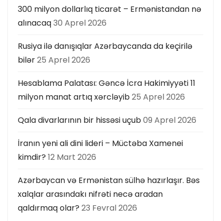
300 milyon dollarlıq ticarət – Ermənistandan nə
alınacaq
30 Aprel 2026
Rusiya ilə danışıqlar Azərbaycanda da keçirilə
bilər
25 Aprel 2026
Hesablama Palatası: Gəncə İcra Hakimiyyəti 11
milyon manat artıq xərcləyib
25 Aprel 2026
Qala divarlarının bir hissəsi uçub
09 Aprel 2026
İranın yeni ali dini lideri – Müctəba Xamenei
kimdir?
12 Mart 2026
Azərbaycan və Ermənistan sülhə hazırlaşır. Bəs
xalqlar arasındakı nifrəti necə aradan
qaldırmaq olar?
23 Fevral 2026