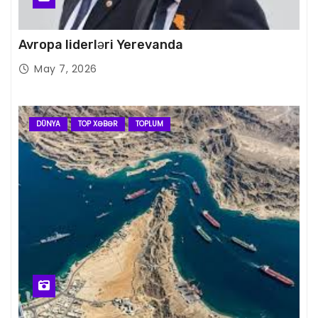
Avropa liderləri Yerevanda
May 7, 2026
DÜNYA
TOP XƏBƏR
TOPLUM