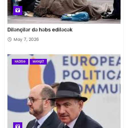
Dilənçilər də həbs ediləcək
May 7, 2026
HADISƏ
MANŞET