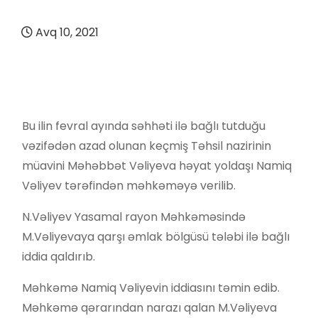
Avq 10, 2021
Bu ilin fevral ayında səhhəti ilə bağlı tutduğu
vəzifədən azad olunan keçmiş Təhsil nazirinin
müavini Məhəbbət Vəliyeva həyat yoldaşı Namiq
Vəliyev tərəfindən məhkəməyə verilib.
N.Vəliyev Yasamal rayon Məhkəməsində
M.Vəliyevaya qarşı əmlak bölgüsü tələbi ilə bağlı
iddia qaldırıb.
Məhkəmə Namiq Vəliyevin iddiasını təmin edib.
Məhkəmə qərarından narazı qalan M.Vəliyeva