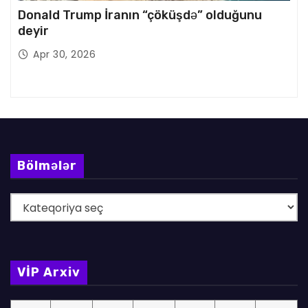
Donald Trump İranın “çöküşdə” olduğunu
deyir
Apr 30, 2026
Bölmələr
B
ö
l
m
VİP Arxiv
ə
l