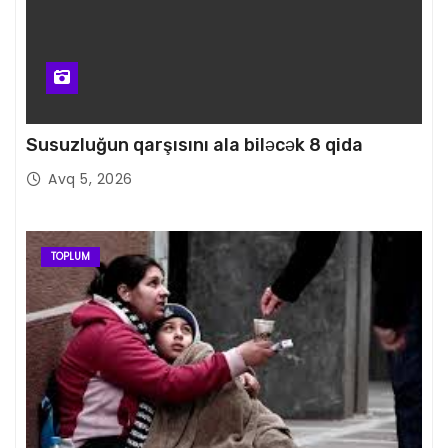
Susuzluğun qarşısını ala biləcək 8 qida
Avq 5, 2026
TOPLUM