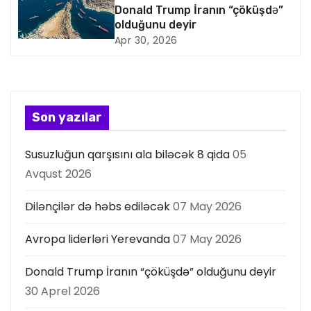
Donald Trump İranın “çöküşdə”
s
olduğunu deyir
Apr 30, 2026
i
y
a
Son yazılar
s
Susuzluğun qarşısını ala biləcək 8 qida
05
ı
Avqust 2026
Dilənçilər də həbs ediləcək
07 May 2026
Avropa liderləri Yerevanda
07 May 2026
Donald Trump İranın “çöküşdə” olduğunu deyir
30 Aprel 2026