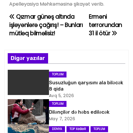
Apelleyasiya Məhkəməsinə şikayət verib.
Qızmar günəş altında
Erməni
Y
işləyənlərə çağırış! – Bunları
terrorundan
a
mütləq bilməlisiz!
31 il ötür
z
ı
Digər yazılar
n
TOPLUM
a
Susuzluğun qarşısını ala biləcək
8 qida
v
Avq 5, 2026
i
TOPLUM
Dilənçilər də həbs ediləcək
q
May 7, 2026
a
DÜNYA
TOP XƏBƏR
TOPLUM