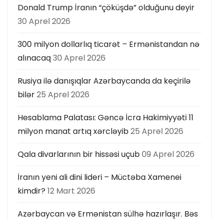
Donald Trump İranın “çöküşdə” olduğunu deyir
30 Aprel 2026
300 milyon dollarlıq ticarət – Ermənistandan nə
alınacaq
30 Aprel 2026
Rusiya ilə danışıqlar Azərbaycanda da keçirilə
bilər
25 Aprel 2026
Hesablama Palatası: Gəncə İcra Hakimiyyəti 11
milyon manat artıq xərcləyib
25 Aprel 2026
Qala divarlarının bir hissəsi uçub
09 Aprel 2026
İranın yeni ali dini lideri – Müctəba Xamenei
kimdir?
12 Mart 2026
Azərbaycan və Ermənistan sülhə hazırlaşır. Bəs