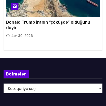
Donald Trump İranın “çöküşdə” olduğunu
deyir
Apr 30, 2026
Bölmələr
B
ö
l