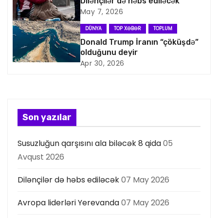
Dilənçilər də həbs ediləcək
May 7, 2026
a
DÜNYA
TOP XƏBƏR
TOPLUM
s
Donald Trump İranın “çöküşdə”
olduğunu deyir
i
Apr 30, 2026
y
a
s
Son yazılar
ı
Susuzluğun qarşısını ala biləcək 8 qida
05
Avqust 2026
Dilənçilər də həbs ediləcək
07 May 2026
Avropa liderləri Yerevanda
07 May 2026