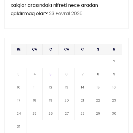
xalqlar arasındakı nifrəti necə aradan
qaldırmaq olar?
23 Fevral 2026
BE
ÇA
Ç
CA
C
Ş
B
1
2
3
4
5
6
7
8
9
10
11
12
13
14
15
16
17
18
19
20
21
22
23
24
25
26
27
28
29
30
31