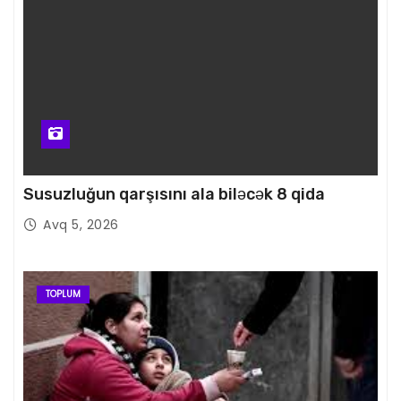
Susuzluğun qarşısını ala biləcək 8 qida
Avq 5, 2026
TOPLUM