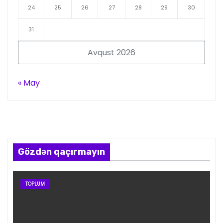
24
25
26
27
28
29
30
31
Avqust 2026
« May
Gözdən qaçırmayın
TOPLUM