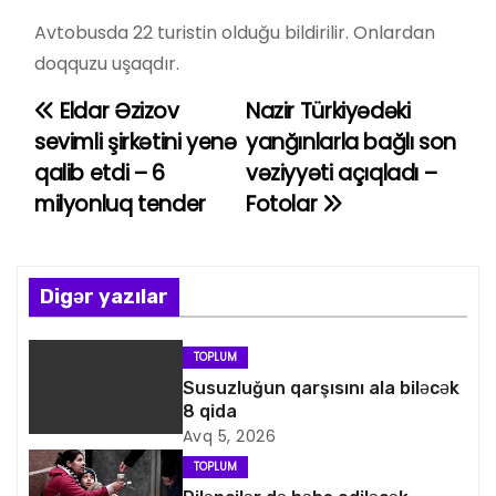
Avtobusda 22 turistin olduğu bildirilir. Onlardan
doqquzu uşaqdır.
Eldar Əzizov
Nazir Türkiyədəki
Y
sevimli şirkətini yenə
yanğınlarla bağlı son
a
qalib etdi – 6
vəziyyəti açıqladı –
milyonluq tender
Fotolar
z
ı
n
Digər yazılar
a
TOPLUM
v
Susuzluğun qarşısını ala biləcək
8 qida
i
Avq 5, 2026
TOPLUM
q