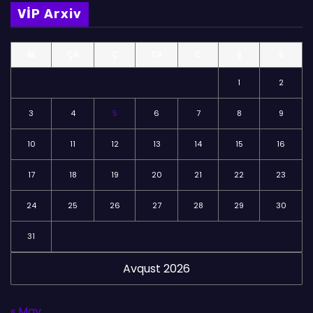
m
VİP Arxiv
ə
l
BE
ÇA
Ç
CA
C
Ş
B
ə
r
1
2
3
4
5
6
7
8
9
10
11
12
13
14
15
16
17
18
19
20
21
22
23
24
25
26
27
28
29
30
31
Avqust 2026
« May