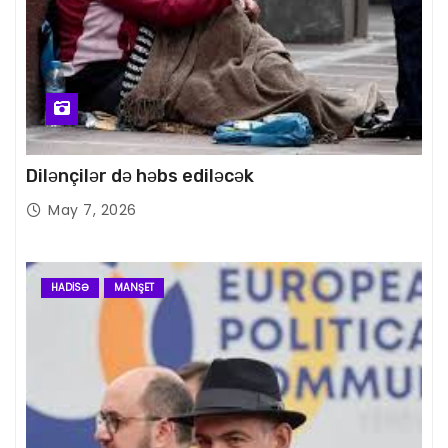
Dilənçilər də həbs ediləcək
May 7, 2026
HADISƏ
MANŞET