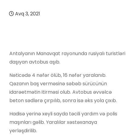
Avq 3, 2021
Antalyanın Manavqat rayonunda rusiyalı turistləri
daşıyan avtobus aşıb.
Nəticədə 4 nəfər ölüb, 16 nəfər yaralanıb.
Qəzanın baş verməsinə səbəb sürücünün
idarəetmətin itirməsi olub. Avtobus əvvəlcə
beton sədlərə çırpılıb, sonra isə əks yola çıxıb.
Hadisə yerinə xeyli sayda təcili yardım və polis
maşınları gəlib. Yaralılar xəstəxanaya
yerləşdirilib.