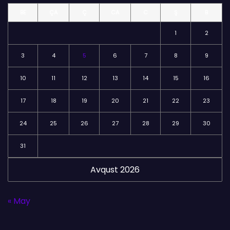
l
BE
ÇA
Ç
CA
C
Ş
B
ə
r
1
2
3
4
5
6
7
8
9
10
11
12
13
14
15
16
17
18
19
20
21
22
23
24
25
26
27
28
29
30
31
Avqust 2026
« May