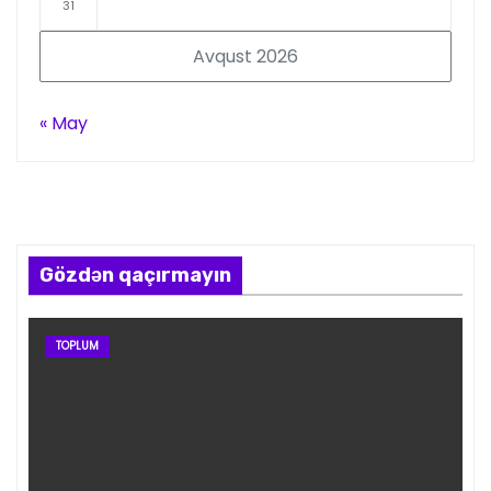
31
Avqust 2026
« May
Gözdən qaçırmayın
TOPLUM