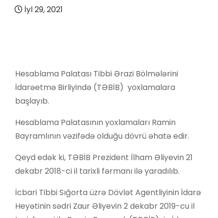
İyl 29, 2021
Hesablama Palatası Tibbi Ərazi Bölmələrini
İdarəetmə Birliyində (TƏBİB) yoxlamalara
başlayıb.
Hesablama Palatasının yoxlamaları Ramin
Bayramlının vəzifədə olduğu dövrü əhatə edir.
Qeyd edək ki, TƏBİB Prezident İlham Əliyevin 21
dekabr 2018-ci il tarixli fərmanı ilə yaradılıb.
İcbari Tibbi Sığorta üzrə Dövlət Agentliyinin İdarə
Heyətinin sədri Zaur Əliyevin 2 dekabr 2019-cu il