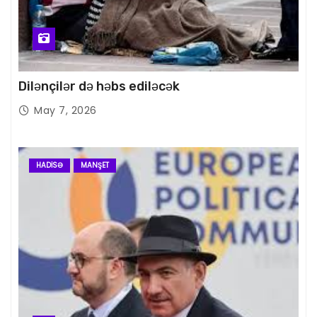
Dilənçilər də həbs ediləcək
May 7, 2026
HADISƏ
MANŞET