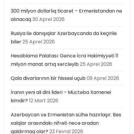
300 milyon dollarlıq ticarət – Ermənistandan nə
alınacaq
30 Aprel 2026
Rusiya ilə danışıqlar Azərbaycanda da keçirilə
bilər
25 Aprel 2026
Hesablama Palatası: Gəncə İcra Hakimiyyəti 11
milyon manat artıq xərcləyib
25 Aprel 2026
Qala divarlarının bir hissəsi uçub
09 Aprel 2026
İranın yeni ali dini lideri – Müctəba Xamenei
kimdir?
12 Mart 2026
Azərbaycan və Ermənistan sülhə hazırlaşır. Bəs
xalqlar arasındakı nifrəti necə aradan
qaldırmaq olar?
23 Fevral 2026