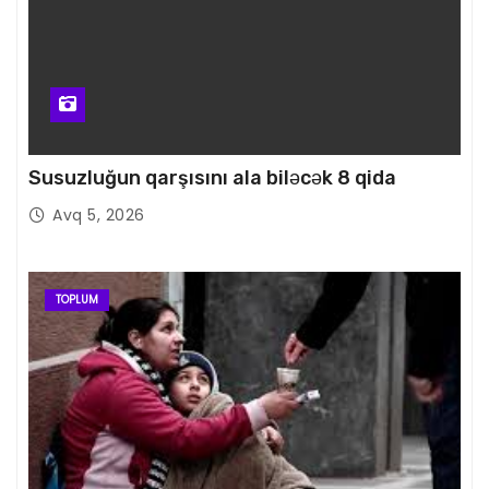
Susuzluğun qarşısını ala biləcək 8 qida
Avq 5, 2026
TOPLUM