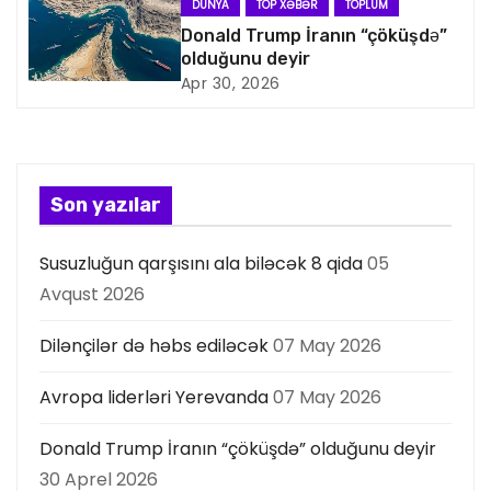
a
DÜNYA
TOP XƏBƏR
TOPLUM
Donald Trump İranın “çöküşdə”
s
olduğunu deyir
Apr 30, 2026
i
y
a
Son yazılar
s
Susuzluğun qarşısını ala biləcək 8 qida
05
ı
Avqust 2026
Dilənçilər də həbs ediləcək
07 May 2026
Avropa liderləri Yerevanda
07 May 2026
Donald Trump İranın “çöküşdə” olduğunu deyir
30 Aprel 2026