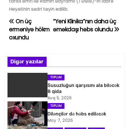
tarixli əmri ilə Ramin Bayramlı (TƏBİB)-in İdarə
Heyətinin sədri təyin edilib.
On üç
“Yeni Klinika”nın daha üç
Y
erməniyə hökm
əməkdaşı həbs olundu
a
oxundu
z
ı
Digər yazılar
n
TOPLUM
a
Susuzluğun qarşısını ala biləcək
8 qida
v
Avq 5, 2026
i
TOPLUM
Dilənçilər də həbs ediləcək
q
May 7, 2026