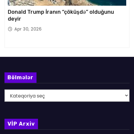
Donald Trump İranın “çöküşdə” olduğunu
deyir
Apr 30, 2026
Bölmələr
B
ö
l
m
VİP Arxiv
ə