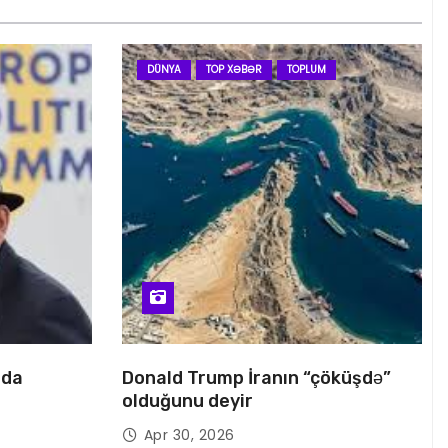
DÜNYA
TOP XƏBƏR
TOPLUM
nda
Donald Trump İranın “çöküşdə”
olduğunu deyir
Apr 30, 2026