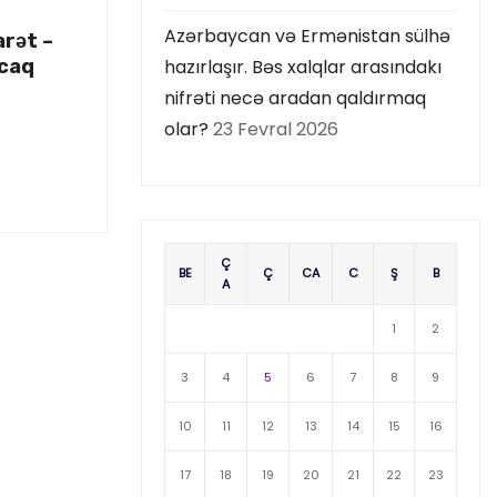
Azərbaycan və Ermənistan sülhə
arət –
acaq
hazırlaşır. Bəs xalqlar arasındakı
nifrəti necə aradan qaldırmaq
olar?
23 Fevral 2026
Ç
BE
Ç
CA
C
Ş
B
A
1
2
3
4
5
6
7
8
9
10
11
12
13
14
15
16
17
18
19
20
21
22
23