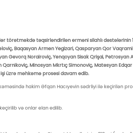
r törətməkdə təqsirləndirilən erməni silahlı dəstələrinin 
iç, Baqasyan Armen Yegizari, Qasparyan Qor Vaqramini
n Gevorq Norairoviç, Yenqoyan Sisak Qrişai, Petrosyan 
 Qarnikoviç, Minosyan Mkrtıç Simonoviç, Matesyan Edqar
 işi üzrə məhkəmə prosesi davam edib.
əməsində hakim Əfqan Hacıyevin sədrliyi ilə keçirilən pr
irilib və onlar elan edilib.