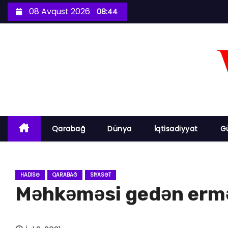
S
08 Avqust 2026
08:44
k
i
p
t
o
c
o
n
Qarabağ
Dünya
İqtisadiyyat
G
t
e
n
HADISƏ
QARABAĞ
SIYASƏT
t
Məhkəməsi gedən erm