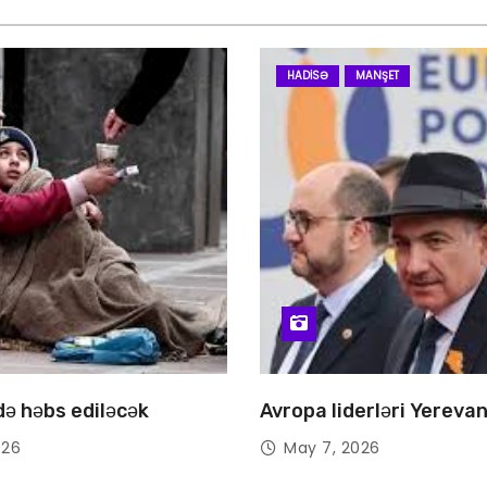
HADISƏ
MANŞET
 də həbs ediləcək
Avropa liderləri Yereva
026
May 7, 2026