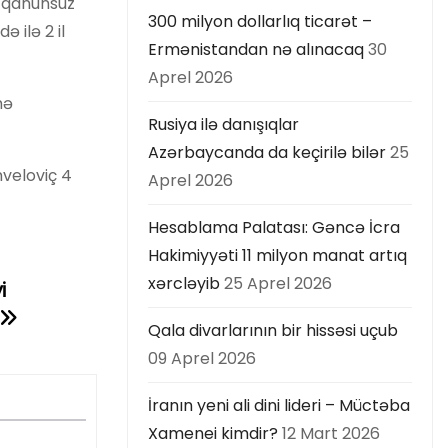
i qanunsuz
300 milyon dollarlıq ticarət –
 ilə 2 il
Ermənistandan nə alınacaq
30
Aprel 2026
mə
Rusiya ilə danışıqlar
Azərbaycanda da keçirilə bilər
25
veloviç 4
Aprel 2026
Hesablama Palatası: Gəncə İcra
Hakimiyyəti 11 milyon manat artıq
xərcləyib
25 Aprel 2026
i
Qala divarlarının bir hissəsi uçub
09 Aprel 2026
İranın yeni ali dini lideri – Müctəba
Xamenei kimdir?
12 Mart 2026