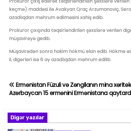
Prokuror çıxış edərək təqsirləndirilən şəxslərə verilə
keçmə) maddəsi ilə Avakyan Qraç Arzumanoviç, Serobya
azadlıqdan məhrum edilməsini xahiş edib.
Prokuror çıxışında təqsirləndirilən şəxslərə verilən d
müşavirəyə gedib.
Müşavirədən sonra hakim hökmü elan edib. Hökmə ə
il, digərləri isə 6 ay azadlıqdan məhrum edilib.
Ermənistan Füzuli və Zəngilanın mina xəritələr
Y
Azərbaycan 15 ermənini Ermənistana qaytard
a
z
Digər yazılar
ı