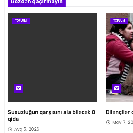
Gözdən qaçırmayın
TOPLUM
TOPLUM
Susuzluğun qarşısını ala biləcək 8
Dilənçilər
qida
May 7, 2
Avq 5, 2026