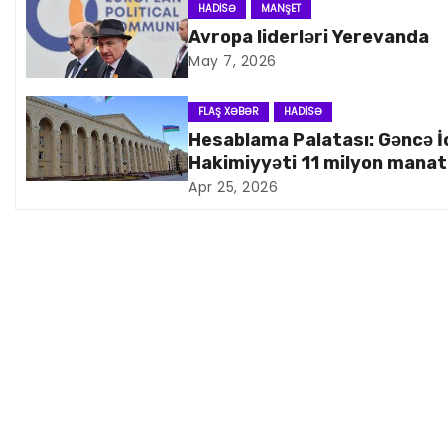
n
HADISƏ
MANŞET
Avropa liderləri Yerevanda
a
May 7, 2026
v
FLAŞ XƏBƏR
HADISƏ
i
Hesablama Palatası: Gəncə İ
Hakimiyyəti 11 milyon manat
q
artıq xərcləyib
Apr 25, 2026
a
s
i
y
a
s