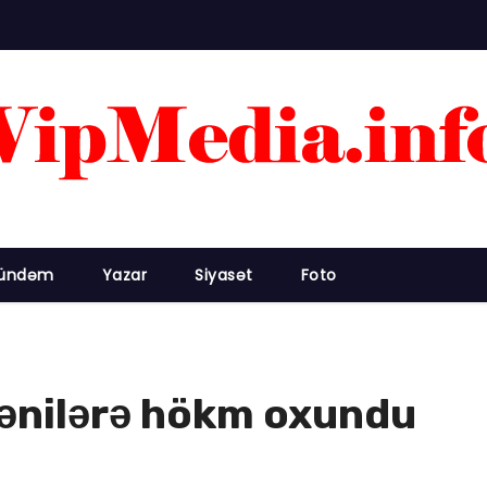
ündəm
Yazar
Siyasət
Foto
ənilərə hökm oxundu