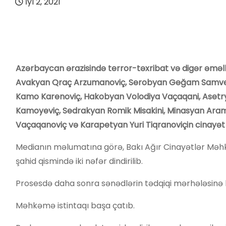
İyl 2, 2021
Azərbaycan ərazisində terror-təxribat və digər əməllə
Avakyan Qraç Arzumanoviç, Serobyan Geğam Samvelov
Kamo Karenoviç, Hakobyan Volodiya Vaçaqani, Asetrya
Kamoyeviç, Sedrakyan Romik Misakini, Minasyan Aram
Vaçaqanoviç və Karapetyan Yuri Tiqranoviçin cinayət
Medianın məlumatına görə, Bakı Ağır Cinayətlər Məhk
şahid qismində iki nəfər dindirilib.
Prosesdə daha sonra sənədlərin tədqiqi mərhələsinə keç
Məhkəmə istintaqı başa çatıb.