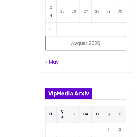
2
25
26
27
28
29
30
4
31
Avqust 2026
« May
VipMedia Arxiv
Ç
BE
Ç
CA
C
Ş
B
A
1
2