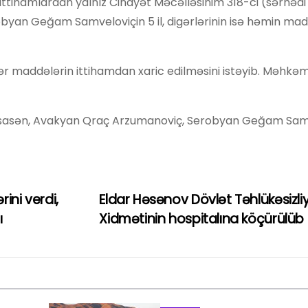
n ittihamlardan yalnız Cinayət Məcəlləsinim 318-ci (sərhəd
n Geğam Samveloviçin 5 il, digərlərinin isə həmin maddə
igər maddələrin ittihamdan xaric edilməsini istəyib. Məhkə
sasən, Avakyan Qraç Arzumanoviç, Serobyan Geğam Sam
ini verdi,
Eldar Həsənov Dövlət Təhlükəsizliy
ı
Xidmətinin hospitalına köçürülüb