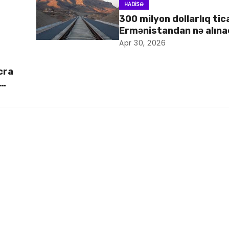
HADISƏ
300 milyon dollarlıq tic
Ermənistandan nə alın
Apr 30, 2026
cra