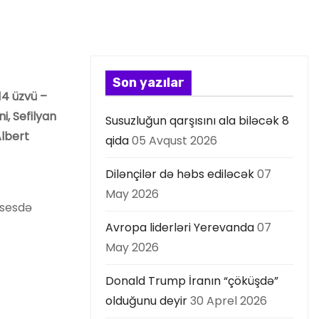
Son yazılar
14 üzvü –
, Sefilyan
Susuzluğun qarşısını ala biləcək 8
Albert
qida
05 Avqust 2026
Dilənçilər də həbs ediləcək
07
May 2026
osesdə
Avropa liderləri Yerevanda
07
May 2026
Donald Trump İranın “çöküşdə”
olduğunu deyir
30 Aprel 2026