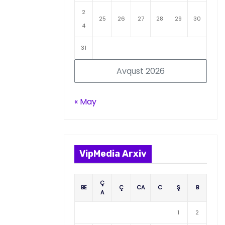
2
25
26
27
28
29
30
4
31
Avqust 2026
« May
VipMedia Arxiv
Ç
BE
Ç
CA
C
Ş
B
A
1
2