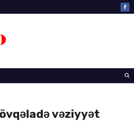
fövqəladə vəziyyət