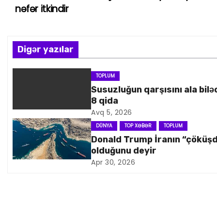
nəfər itkindir
a
z
Digər yazılar
ı
n
TOPLUM
Susuzluğun qarşısını ala bilə
a
8 qida
Avq 5, 2026
v
DÜNYA
TOP XƏBƏR
TOPLUM
i
Donald Trump İranın “çöküş
olduğunu deyir
q
Apr 30, 2026
a
s