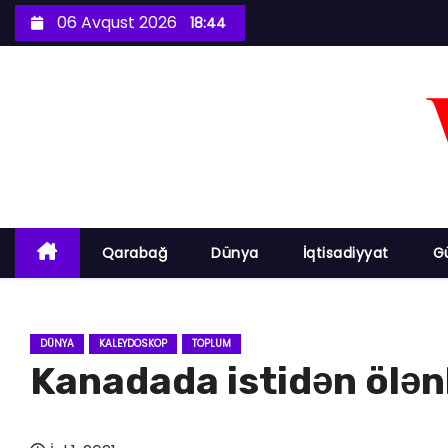
S
06 Avqust 2026
18:44
k
i
p
t
o
c
o
n
Qarabağ
Dünya
İqtisadiyyat
G
t
e
n
DÜNYA
KALEYDOSKOP
TOPLUM
t
Kanadada istidən ölənl