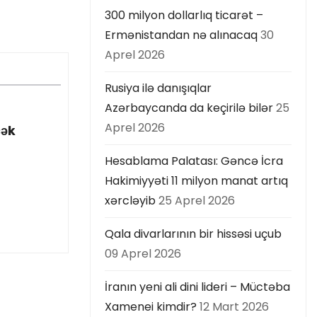
300 milyon dollarlıq ticarət –
Ermənistandan nə alınacaq
30
Aprel 2026
Rusiya ilə danışıqlar
Azərbaycanda da keçirilə bilər
25
Aprel 2026
cək
Hesablama Palatası: Gəncə İcra
Hakimiyyəti 11 milyon manat artıq
xərcləyib
25 Aprel 2026
Qala divarlarının bir hissəsi uçub
09 Aprel 2026
İranın yeni ali dini lideri – Müctəba
Xamenei kimdir?
12 Mart 2026