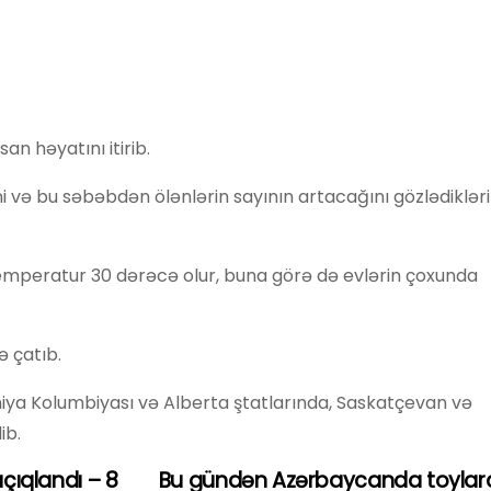
n həyatını itirib.
 və bu səbəbdən ölənlərin sayının artacağını gözlədikləri
temperatur 30 dərəcə olur, buna görə də evlərin çoxunda
 çatıb.
niya Kolumbiyası və Alberta ştatlarında, Saskatçevan və
ib.
açıqlandı – 8
Bu gündən Azərbaycanda toylara