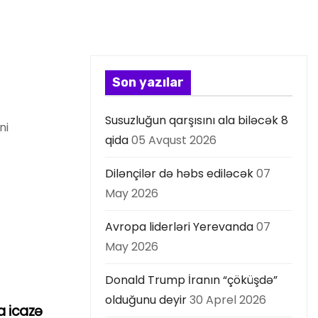
Son yazılar
Susuzluğun qarşısını ala biləcək 8
ni
qida
05 Avqust 2026
Dilənçilər də həbs ediləcək
07
May 2026
Avropa liderləri Yerevanda
07
May 2026
Donald Trump İranın “çöküşdə”
olduğunu deyir
30 Aprel 2026
 icazə