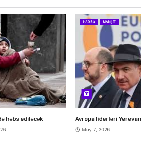
HADISƏ
MANŞET
 də həbs ediləcək
Avropa liderləri Yereva
026
May 7, 2026