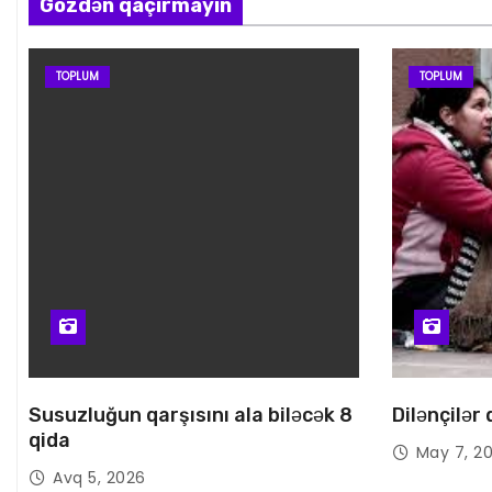
Gözdən qaçırmayın
TOPLUM
TOPLUM
Susuzluğun qarşısını ala biləcək 8
Dilənçilər
qida
May 7, 2
Avq 5, 2026