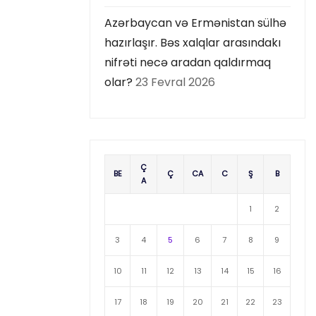
Azərbaycan və Ermənistan sülhə
hazırlaşır. Bəs xalqlar arasındakı
nifrəti necə aradan qaldırmaq
olar?
23 Fevral 2026
Ç
BE
Ç
CA
C
Ş
B
A
1
2
3
4
5
6
7
8
9
10
11
12
13
14
15
16
17
18
19
20
21
22
23