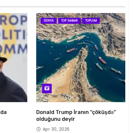
DÜNYA
TOP XƏBƏR
TOPLUM
nda
Donald Trump İranın “çöküşdə”
olduğunu deyir
Apr 30, 2026