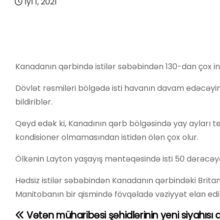
İyl 1, 2021
Kanadanın qərbində istilər səbəbindən 130-dan çox insa
Dövlət rəsmiləri bölgədə isti havanın davam edəcəyini
bildiriblər.
Qeyd edək ki, Kanadının qərb bölgəsində yay ayları 
kondisioner olmamasından istidən ölən çox olur.
Ölkənin Layton yaşayış məntəqəsində isti 50 dərəcəyə
Hədsiz istilər səbəbindən Kanadanın qərbindəki Brita
Manitobanın bir qismində fövqəladə vəziyyət elan edil
Vətən müharibəsi şəhidlərinin yeni siyahısı 
Y