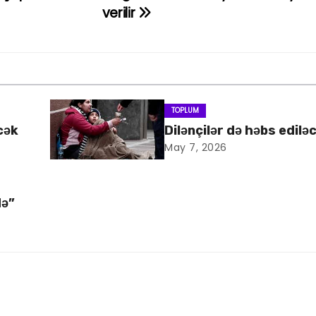
verilir
TOPLUM
cək
Dilənçilər də həbs edilə
May 7, 2026
də”