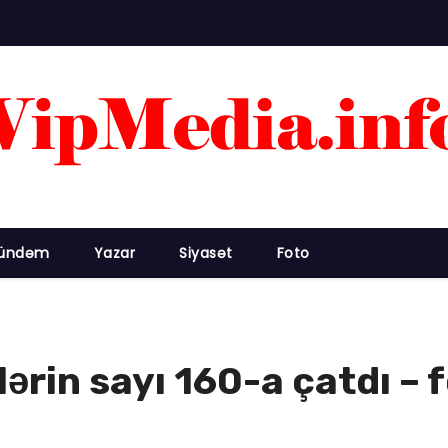
ündəm
Yazar
Siyasət
Foto
ərin sayı 160-a çatdı – 