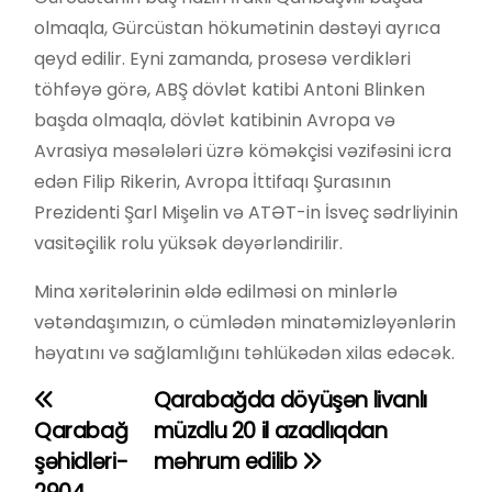
olmaqla, Gürcüstan hökumətinin dəstəyi ayrıca
qeyd edilir. Eyni zamanda, prosesə verdikləri
töhfəyə görə, ABŞ dövlət katibi Antoni Blinken
başda olmaqla, dövlət katibinin Avropa və
Avrasiya məsələləri üzrə köməkçisi vəzifəsini icra
edən Filip Rikerin, Avropa İttifaqı Şurasının
Prezidenti Şarl Mişelin və ATƏT-in İsveç sədrliyinin
vasitəçilik rolu yüksək dəyərləndirilir.
Mina xəritələrinin əldə edilməsi on minlərlə
vətəndaşımızın, o cümlədən minatəmizləyənlərin
həyatını və sağlamlığını təhlükədən xilas edəcək.
Qarabağda döyüşən livanlı
Y
Qarabağ
müzdlu 20 il azadlıqdan
a
şəhidləri-
məhrum edilib