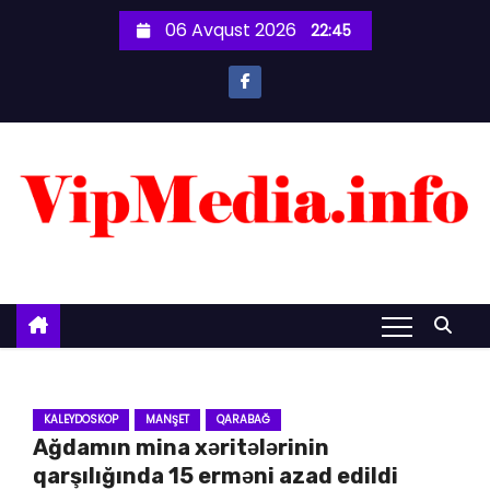
S
06 Avqust 2026
22:45
k
i
p
t
o
c
o
n
t
e
n
t
KALEYDOSKOP
MANŞET
QARABAĞ
Ağdamın mina xəritələrinin
qarşılığında 15 erməni azad edildi