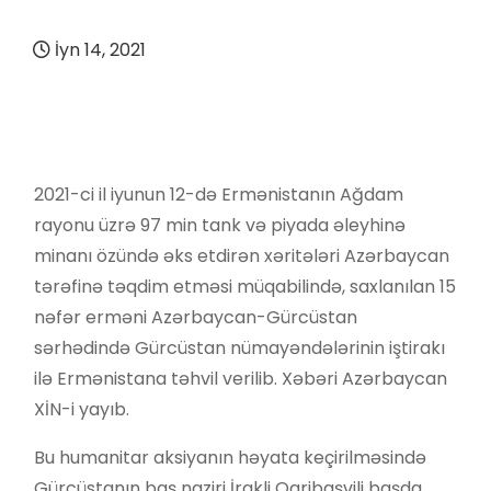
İyn 14, 2021
2021-ci il iyunun 12-də Ermənistanın Ağdam
rayonu üzrə 97 min tank və piyada əleyhinə
minanı özündə əks etdirən xəritələri Azərbaycan
tərəfinə təqdim etməsi müqabilində, saxlanılan 15
nəfər erməni Azərbaycan-Gürcüstan
sərhədində Gürcüstan nümayəndələrinin iştirakı
ilə Ermənistana təhvil verilib. Xəbəri Azərbaycan
XİN-i yayıb.
Bu humanitar aksiyanın həyata keçirilməsində
Gürcüstanın baş naziri İrakli Qaribaşvili başda