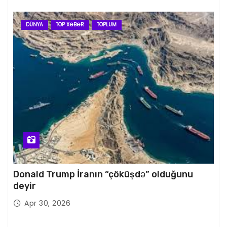
DÜNYA
TOP XƏBƏR
TOPLUM
Donald Trump İranın “çöküşdə” olduğunu
deyir
Apr 30, 2026