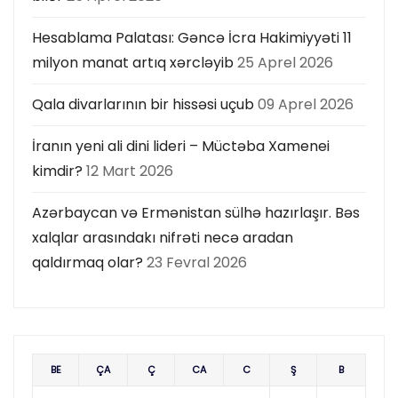
Hesablama Palatası: Gəncə İcra Hakimiyyəti 11
milyon manat artıq xərcləyib
25 Aprel 2026
Qala divarlarının bir hissəsi uçub
09 Aprel 2026
İranın yeni ali dini lideri – Müctəba Xamenei
kimdir?
12 Mart 2026
Azərbaycan və Ermənistan sülhə hazırlaşır. Bəs
xalqlar arasındakı nifrəti necə aradan
qaldırmaq olar?
23 Fevral 2026
BE
ÇA
Ç
CA
C
Ş
B