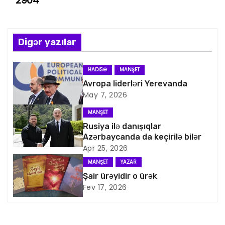
2904
z
ı
n
Digər yazılar
a
HADISƏ
MANŞET
v
Avropa liderləri Yerevanda
May 7, 2026
i
MANŞET
q
Rusiya ilə danışıqlar
Azərbaycanda da keçirilə bilər
a
Apr 25, 2026
MANŞET
YAZAR
s
Şair ürəyidir o ürək
Fev 17, 2026
i
y