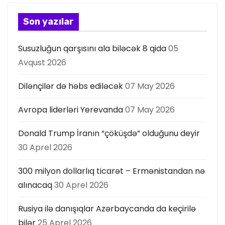
a
Son yazılar
s
Susuzluğun qarşısını ala biləcək 8 qida
05
ı
Avqust 2026
Dilənçilər də həbs ediləcək
07 May 2026
Avropa liderləri Yerevanda
07 May 2026
Donald Trump İranın “çöküşdə” olduğunu deyir
30 Aprel 2026
300 milyon dollarlıq ticarət – Ermənistandan nə
alınacaq
30 Aprel 2026
Rusiya ilə danışıqlar Azərbaycanda da keçirilə
bilər
25 Aprel 2026