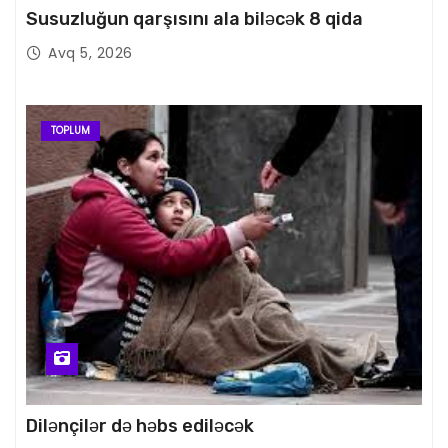
Susuzluğun qarşısını ala biləcək 8 qida
Avq 5, 2026
TOPLUM
Dilənçilər də həbs ediləcək