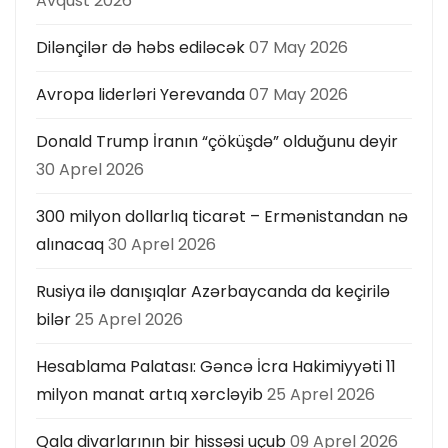
Avqust 2026
Dilənçilər də həbs ediləcək
07 May 2026
Avropa liderləri Yerevanda
07 May 2026
Donald Trump İranın “çöküşdə” olduğunu deyir
30 Aprel 2026
300 milyon dollarlıq ticarət – Ermənistandan nə
alınacaq
30 Aprel 2026
Rusiya ilə danışıqlar Azərbaycanda da keçirilə
bilər
25 Aprel 2026
Hesablama Palatası: Gəncə İcra Hakimiyyəti 11
milyon manat artıq xərcləyib
25 Aprel 2026
Qala divarlarının bir hissəsi uçub
09 Aprel 2026