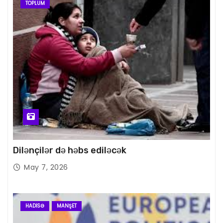
TOPLUM
Dilənçilər də həbs ediləcək
May 7, 2026
HADISƏ
MANŞET