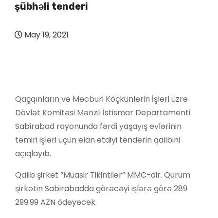
şübhəli tenderi
May 19, 2021
Qaçqınların və Məcburi Köçkünlərin İşləri üzrə
Dövlət Komitəsi Mənzil İstismar Departamenti
Sabirabad rayonunda fərdi yaşayış evlərinin
təmiri işləri üçün elan etdiyi tenderin qalibini
açıqlayıb.
Qalib şirkət “Müasir Tikintilər” MMC-dir. Qurum
şirkətin Sabirabadda görəcəyi işlərə görə 289
299.99 AZN ödəyəcək.