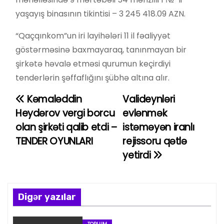
yaşayış binasının tikintisi – 3 245 418.09 AZN.
“Qaçqınkom”un iri layihələri 11 il fəaliyyət
göstərməsinə baxmayaraq, tanınmayan bir
şirkətə həvalə etməsi qurumun keçirdiyi
tenderlərin şəffaflığını şübhə altına alır.
Kəmaləddin
Valideynləri
Y
Heydərov vergi borcu
evlənmək
a
olan şirkəti qalib etdi –
istəməyən iranlı
TENDER OYUNLARI
rejissoru qətlə
z
yetirdi
ı
n
Digər yazılar
a