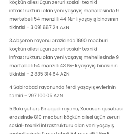
köçkün ailəsi üçün zəruri sosial-texniki
infrastrukturu olan yeni yaşayış məhəlləsində 9
mərtəbəli 54 mənzilli 44 №-li yaşayış binasının
tikintisi – 3 091 887.24 AZN
3.Abşeron rayonu ərazisində 1890 məcburi
köçkün ailəsi üçün zəruri sosial-texniki
infrastrukturu olan yeni yaşayış məhəlləsində 9
mərtəbəli 54 mənzilli 43 №-li yaşayış binasının
tikintisi – 2 835 314.84 AZN
4.Sabirabad rayonunda fərdi yaşayış evlərinin
təmiri – 297 100.05 AZN
5.Bakı şəhəri, Binəqədi rayonu, Xocasən qəsəbəsi
ərazisində 810 məcburi köçkün ailəsi üçün zəruri
sosial-texniki infrastrukturu olan yeni yaşayış
məhəlləsində 9 mərtəbəli 54 mənzilli 1 №-li