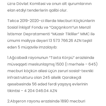
üzrə Dövlət Komitəsi və onun alt qurumlarının
elan etdiyi tenderlərin qalibi olur.
Təkcə 2019-2020-ci illərdə Məcburi Köçkünlərin
Sosial İnkişaf Fondu və “Qaçqınkom”un Mənzil
İstismar Depratamenti “Müasir Tikililər” MMC ilə
ümumi maliyyə dəyəri 13 573 766.26 AZN təşkil
edən 5 müqavilə imzalayıb:
1.Ağcabədi rayonunun “Taxta Körpü” ərazisində
müvəqqəti məskunlaşmış 1500 (I mərhələ – 645)
məcburi köçkün ailəsi üçün zəruri sosial-texniki
infrastrukturu olan 245 ailəlik Qarakeçdi
qəsəbəsində 56 ədəd fərdi yaşayış evlərinin
tikintisi – 4 204 046.04 AZN
2.Abşeron rayonu ərazisində 1890 məcburi