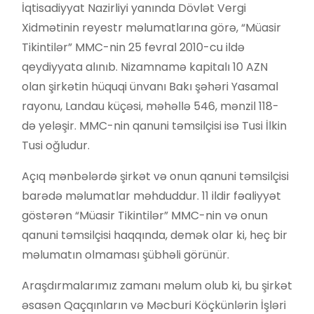
İqtisadiyyat Nazirliyi yanında Dövlət Vergi
Xidmətinin reyestr məlumatlarına görə, “Müasir
Tikintilər” MMC-nin 25 fevral 2010-cu ildə
qeydiyyata alınıb. Nizamnamə kapitalı 10 AZN
olan şirkətin hüquqi ünvanı Bakı şəhəri Yasamal
rayonu, Landau küçəsi, məhəllə 546, mənzil 118-
də yeləşir. MMC-nin qanuni təmsilçisi isə Tusi İlkin
Tusi oğludur.
Açıq mənbələrdə şirkət və onun qanuni təmsilçisi
barədə məlumatlar məhduddur. 11 ildir fəaliyyət
göstərən “Müasir Tikintilər” MMC-nin və onun
qanuni təmsilçisi haqqında, demək olar ki, heç bir
məlumatın olmaması şübhəli görünür.
Araşdırmalarımız zamanı məlum olub ki, bu şirkət
əsasən Qaçqınların və Məcburi Köçkünlərin İşləri