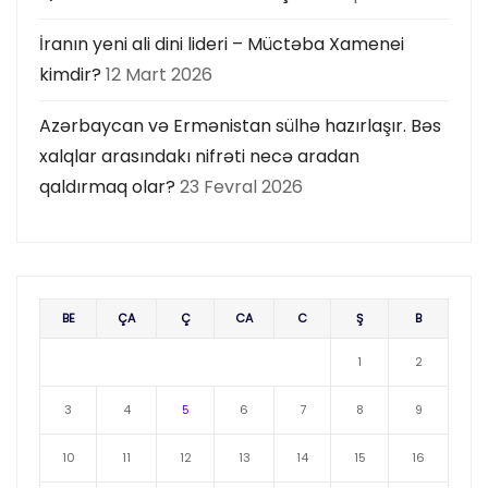
İranın yeni ali dini lideri – Müctəba Xamenei
kimdir?
12 Mart 2026
Azərbaycan və Ermənistan sülhə hazırlaşır. Bəs
xalqlar arasındakı nifrəti necə aradan
qaldırmaq olar?
23 Fevral 2026
BE
ÇA
Ç
CA
C
Ş
B
1
2
3
4
5
6
7
8
9
10
11
12
13
14
15
16