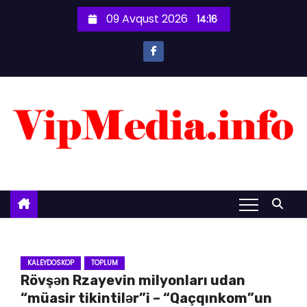
S
09 Avqust 2026
14:16
k
i
p
t
o
c
o
n
t
e
n
t
KALEYDOSKOP
TOPLUM
Rövşən Rzayevin milyonları udan
“müasir tikintilər”i – “Qaçqınkom”un