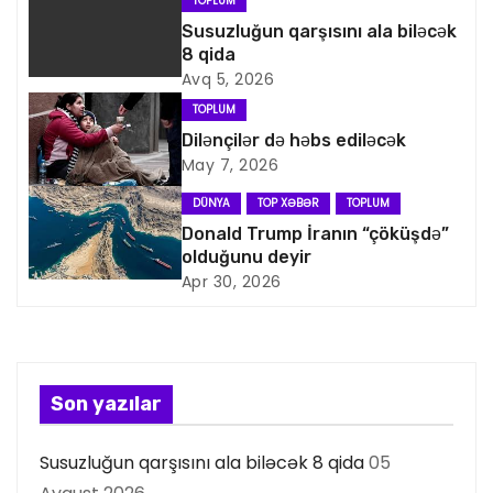
v
TOPLUM
Susuzluğun qarşısını ala biləcək
i
8 qida
Avq 5, 2026
q
TOPLUM
a
Dilənçilər də həbs ediləcək
May 7, 2026
s
DÜNYA
TOP XƏBƏR
TOPLUM
i
Donald Trump İranın “çöküşdə”
olduğunu deyir
y
Apr 30, 2026
a
s
Son yazılar
ı
Susuzluğun qarşısını ala biləcək 8 qida
05