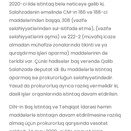
2020-ci ildə istintaq belə nəticəyə gəlib ki,
Salahzadənin əməlində CM-in 186 və 188-ci
maddələrindən başqa, 308 (vəzifə
səlahiyyətlərindən sui-istifadə etmə), (vəzifə
səlahiyyətlərini aşma) və 222-2 (müvafiq icazə
almadan mühafizə zonalarında tikinti və ya
quraşdırma işləri aparma) maddələrinin də
tərkibi var. Çünki hadisələr baş verəndə Qalib
Salahzadə deputat idi. Bu maddələrlə istintaq
aparmaq isə prokurorluğun səlahiyyətindədir.
Yaxud da prokurorluq ayrıca razılıq verməlidir ki,
daxili işlər orqanlarında istintaq davam etdirilsin.
DİN-in Baş İstintaq və Təhqiqat İdarəsi həmin
maddələrlə istintaqın davam etdirilməsinə razılıq
almaq üçün prokurorluq qarşısında vəsatət