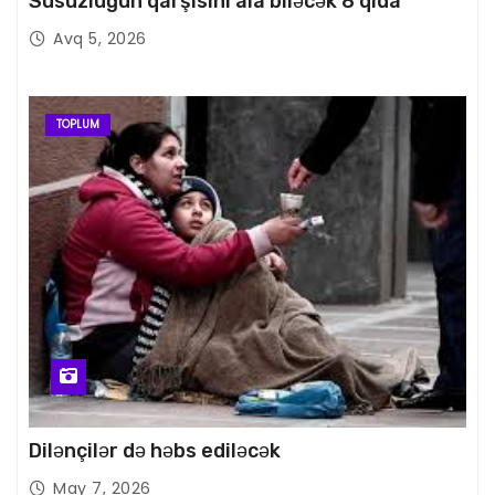
Susuzluğun qarşısını ala biləcək 8 qida
Avq 5, 2026
TOPLUM
Dilənçilər də həbs ediləcək
May 7, 2026