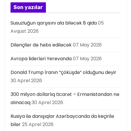
s
Son yazılar
ı
Susuzluğun qarşısını ala biləcək 8 qida
05
Avqust 2026
Dilənçilər də həbs ediləcək
07 May 2026
Avropa liderləri Yerevanda
07 May 2026
Donald Trump İranın “çöküşdə” olduğunu deyir
30 Aprel 2026
300 milyon dollarlıq ticarət – Ermənistandan nə
alınacaq
30 Aprel 2026
Rusiya ilə danışıqlar Azərbaycanda da keçirilə
bilər
25 Aprel 2026