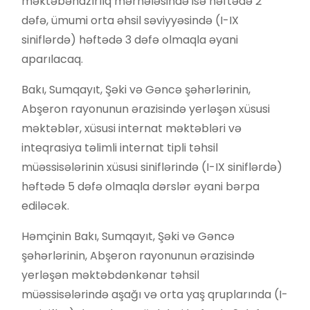
məktəbəhazırlıq mərhələsində isə həftədə 2
dəfə, ümumi orta əhsil səviyyəsində (I-IX
siniflərdə) həftədə 3 dəfə olmaqla əyani
aparılacaq.
Bakı, Sumqayıt, Şəki və Gəncə şəhərlərinin,
Abşeron rayonunun ərazisində yerləşən xüsusi
məktəblər, xüsusi internat məktəbləri və
inteqrasiya təlimli internat tipli təhsil
müəssisələrinin xüsusi siniflərində (I-IX siniflərdə)
həftədə 5 dəfə olmaqla dərslər əyani bərpa
ediləcək.
Həmçinin Bakı, Sumqayıt, Şəki və Gəncə
şəhərlərinin, Abşeron rayonunun ərazisində
yerləşən məktəbdənkənar təhsil
müəssisələrində aşağı və orta yaş qruplarında (I-