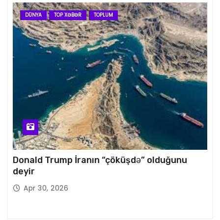
DÜNYA
TOP XƏBƏR
TOPLUM
Donald Trump İranın “çöküşdə” olduğunu
deyir
Apr 30, 2026