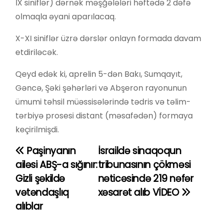
IX siniflər) dərnək məşğələləri həftədə 2 dəfə
olmaqla əyani aparılacaq.
X-XI siniflər üzrə dərslər onlayn formada davam
etdiriləcək.
Qeyd edək ki, aprelin 5-dən Bakı, Sumqayıt,
Gəncə, Şəki şəhərləri və Abşeron rayonunun
ümumi təhsil müəssisələrində tədris və təlim-
tərbiyə prosesi distant (məsafədən) formaya
keçirilmişdi.
Paşinyanın
İsraildə sinaqoqun
Y
ailəsi ABŞ-a sığınır:
tribunasının çökməsi
a
Gizli şəkildə
nəticəsində 219 nəfər
vətəndaşlıq
xəsarət alıb VİDEO
z
alıblar
ı