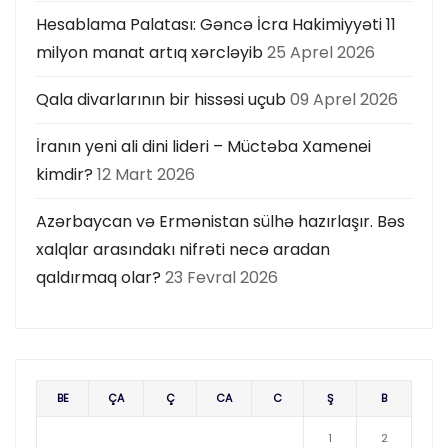
Hesablama Palatası: Gəncə İcra Hakimiyyəti 11
milyon manat artıq xərcləyib
25 Aprel 2026
Qala divarlarının bir hissəsi uçub
09 Aprel 2026
İranın yeni ali dini lideri – Müctəba Xamenei
kimdir?
12 Mart 2026
Azərbaycan və Ermənistan sülhə hazırlaşır. Bəs
xalqlar arasındakı nifrəti necə aradan
qaldırmaq olar?
23 Fevral 2026
BE
ÇA
Ç
CA
C
Ş
B
1
2