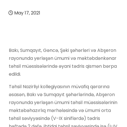
May 17, 2021
Bakı, Sumqayıt, Gəncə, Şəki şəhərləri və Abşeron
rayonunda yerləşən ümumi və məktəbdənkənar
təhsil müəssisələrində əyani tədris qismən bərpa
edildi.
Təhsil Nazirliyi kollegiyasının müvafiq qərarına
əsasən, Bakı və Sumqayıt şəhərlərində, Abşeron
rayonunda yerləşən ümumi təhsil müəssisələrinin
məktəbəhazırlıq mərhələsində və ümumi orta
təhsil səviyyəsində (V-IX siniflərdə) tədris
həftədə 2 dəfə, ibtidai təhsil səviyyəsində isə (I-IV