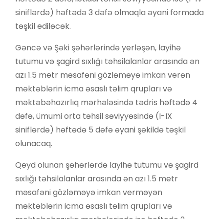
siniflərdə) həftədə 3 dəfə olmaqla əyani formada
təşkil ediləcək.
Gəncə və Şəki şəhərlərində yerləşən, layihə
tutumu və şagird sıxlığı təhsilalanlar arasında ən
azı 1.5 metr məsafəni gözləməyə imkan verən
məktəblərin icma əsaslı təlim qrupları və
məktəbəhazırlıq mərhələsində tədris həftədə 4
dəfə, ümumi orta təhsil səviyyəsində (I-IX
siniflərdə) həftədə 5 dəfə əyani şəkildə təşkil
olunacaq.
Qeyd olunan şəhərlərdə layihə tutumu və şagird
sıxlığı təhsilalanlar arasında ən azı 1.5 metr
məsafəni gözləməyə imkan verməyən
məktəblərin icma əsaslı təlim qrupları və