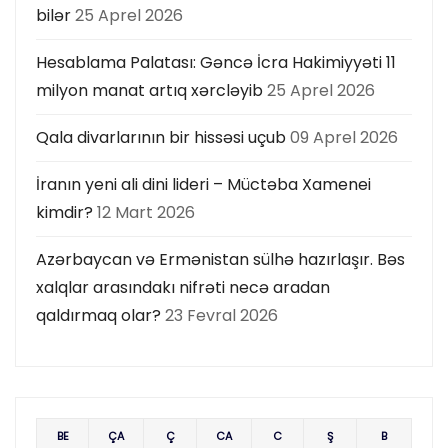
bilər
25 Aprel 2026
Hesablama Palatası: Gəncə İcra Hakimiyyəti 11
milyon manat artıq xərcləyib
25 Aprel 2026
Qala divarlarının bir hissəsi uçub
09 Aprel 2026
İranın yeni ali dini lideri – Müctəba Xamenei
kimdir?
12 Mart 2026
Azərbaycan və Ermənistan sülhə hazırlaşır. Bəs
xalqlar arasındakı nifrəti necə aradan
qaldırmaq olar?
23 Fevral 2026
BE
ÇA
Ç
CA
C
Ş
B