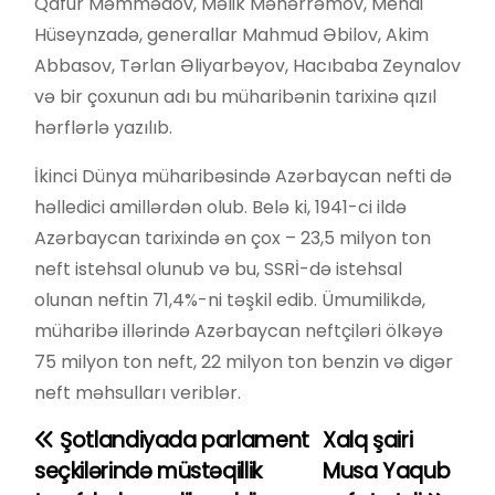
Qafur Məmmədov, Məlik Məhərrəmov, Mehdi
Hüseynzadə, generallar Mahmud Əbilov, Akim
Abbasov, Tərlan Əliyarbəyov, Hacıbaba Zeynalov
və bir çoxunun adı bu müharibənin tarixinə qızıl
hərflərlə yazılıb.
İkinci Dünya müharibəsində Azərbaycan nefti də
həlledici amillərdən olub. Belə ki, 1941-ci ildə
Azərbaycan tarixində ən çox – 23,5 milyon ton
neft istehsal olunub və bu, SSRİ-də istehsal
olunan neftin 71,4%-ni təşkil edib. Ümumilikdə,
müharibə illərində Azərbaycan neftçiləri ölkəyə
75 milyon ton neft, 22 milyon ton benzin və digər
neft məhsulları veriblər.
Şotlandiyada parlament
Xalq şairi
Y
seçkilərində müstəqillik
Musa Yaqub
a