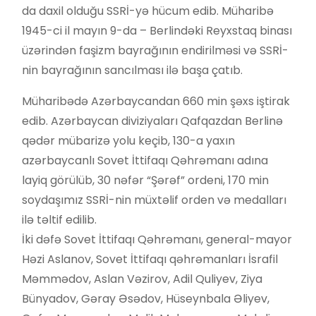
da daxil olduğu SSRİ-yə hücum edib. Müharibə
1945-ci il mayın 9-da – Berlindəki Reyxstaq binası
üzərindən faşizm bayrağının endirilməsi və SSRİ-
nin bayrağının sancılması ilə başa çatıb.
Müharibədə Azərbaycandan 660 min şəxs iştirak
edib. Azərbaycan diviziyaları Qafqazdan Berlinə
qədər mübarizə yolu keçib, 130-a yaxın
azərbaycanlı Sovet İttifaqı Qəhrəmanı adına
layiq görülüb, 30 nəfər “Şərəf” ordeni, 170 min
soydaşımız SSRİ-nin müxtəlif orden və medalları
ilə təltif edilib.
İki dəfə Sovet İttifaqı Qəhrəmanı, general-mayor
Həzi Aslanov, Sovet İttifaqı qəhrəmanları İsrafil
Məmmədov, Aslan Vəzirov, Adil Quliyev, Ziya
Bünyadov, Gəray Əsədov, Hüseynbala Əliyev,