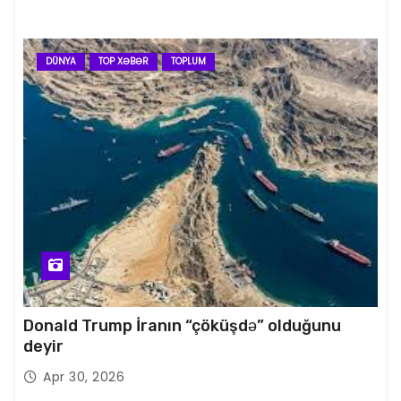
DÜNYA
TOP XƏBƏR
TOPLUM
Donald Trump İranın “çöküşdə” olduğunu
deyir
Apr 30, 2026