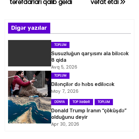
tərəfdarları qalib gəldi
vəfat etdi
z
ı
Digər yazılar
n
TOPLUM
a
Susuzluğun qarşısını ala biləcək
8 qida
v
Avq 5, 2026
i
TOPLUM
Dilənçilər də həbs ediləcək
q
May 7, 2026
a
DÜNYA
TOP XƏBƏR
TOPLUM
Donald Trump İranın “çöküşdə”
s
olduğunu deyir
Apr 30, 2026
i