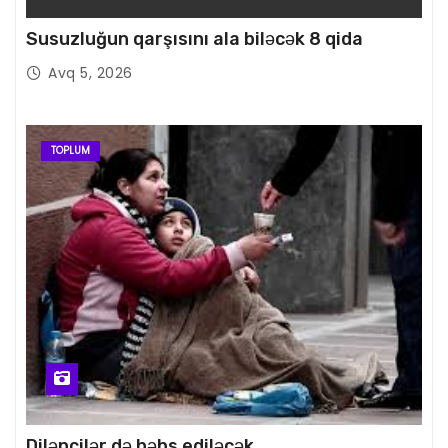
Susuzluğun qarşısını ala biləcək 8 qida
Avq 5, 2026
TOPLUM
Dilənçilər də həbs ediləcək