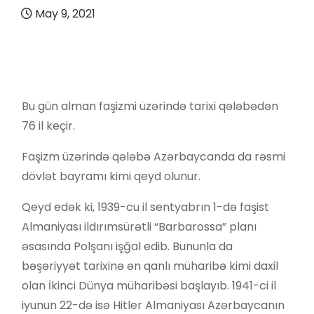
May 9, 2021
Bu gün alman faşizmi üzərində tarixi qələbədən
76 il keçir.
Faşizm üzərində qələbə Azərbaycanda da rəsmi
dövlət bayramı kimi qeyd olunur.
Qeyd edək ki, 1939-cu il sentyabrın 1-də faşist
Almaniyası ildırımsürətli “Barbarossa” planı
əsasında Polşanı işğal edib. Bununla da
bəşəriyyət tarixinə ən qanlı müharibə kimi daxil
olan İkinci Dünya müharibəsi başlayıb. 1941-ci il
iyunun 22-də isə Hitler Almaniyası Azərbaycanın