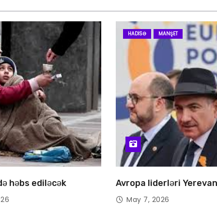
HADISƏ
MANŞET
 də həbs ediləcək
Avropa liderləri Yereva
026
May 7, 2026