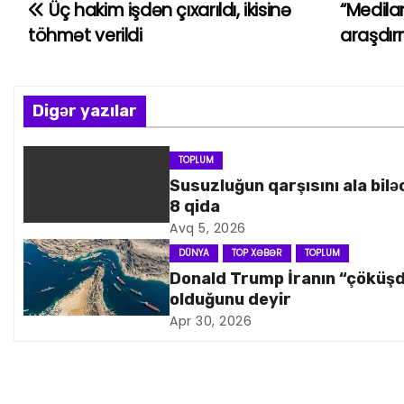
Üç hakim işdən çıxarıldı, ikisinə
“Medila
Y
töhmət verildi
araşdı
a
z
Digər yazılar
ı
n
TOPLUM
Susuzluğun qarşısını ala bilə
a
8 qida
Avq 5, 2026
v
DÜNYA
TOP XƏBƏR
TOPLUM
i
Donald Trump İranın “çöküş
olduğunu deyir
q
Apr 30, 2026
a
s