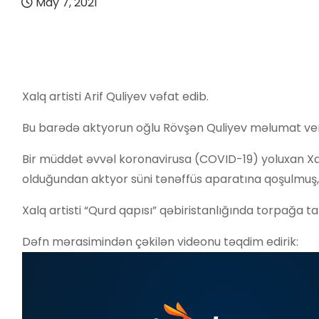
May 7, 2021
Xalq artisti Arif Quliyev vəfat edib.
Bu barədə aktyorun oğlu Rövşən Quliyev məlumat ver
Bir müddət əvvəl koronavirusa (COVID-19) yoluxan Xalq 
olduğundan aktyor süni tənəffüs aparatına qoşulmuş, a
Xalq artisti “Qurd qapısı” qəbiristanlığında torpağa tap
Dəfn mərasimindən çəkilən videonu təqdim edirik: