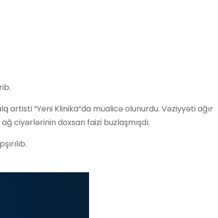
ib.
artisti “Yeni Klinika”da müalicə olunurdu. Vəziyyəti ağır
ğ ciyərlərinin doxsan faizi buzlaşmışdı.
şırılıb.