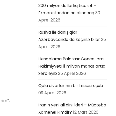
300 milyon dollarlıq ticarət –
Ermənistandan nə alınacaq
30
Aprel 2026
Rusiya ilə danışıqlar
Azərbaycanda da keçirilə bilər
25
Aprel 2026
Hesablama Palatası: Gəncə İcra
Hakimiyyəti 11 milyon manat artıq
xərcləyib
25 Aprel 2026
Qala divarlarının bir hissəsi uçub
09 Aprel 2026
rim”,
İranın yeni ali dini lideri – Müctəba
Xamenei kimdir?
12 Mart 2026