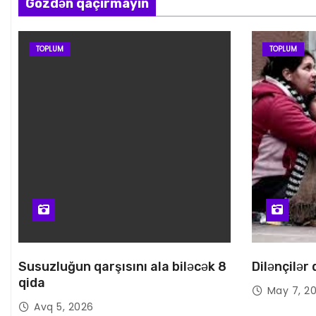
Gözdən qaçırmayın
TOPLUM
TOPLUM
Susuzluğun qarşısını ala biləcək 8
Dilənçilər
qida
May 7, 2
Avq 5, 2026