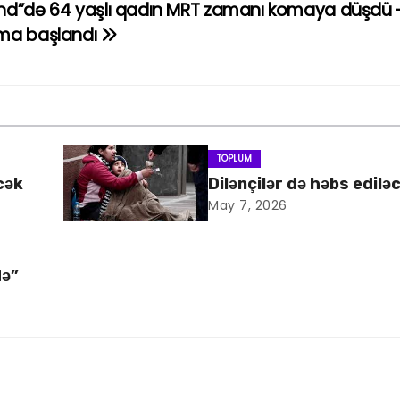
nd”də 64 yaşlı qadın MRT zamanı komaya düşdü 
rma başlandı
TOPLUM
cək
Dilənçilər də həbs edilə
May 7, 2026
də”