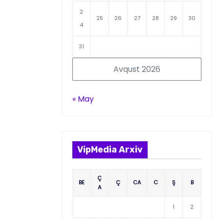
2
25
26
27
28
29
30
4
31
Avqust 2026
« May
VipMedia Arxiv
Ç
BE
Ç
CA
C
Ş
B
A
1
2