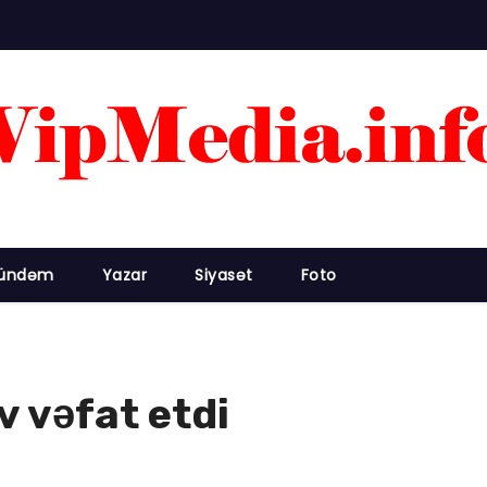
ündəm
Yazar
Siyasət
Foto
ev vəfat etdi