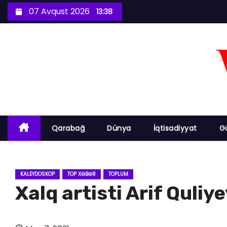
S
07 Avqust 2026
13:38
k
i
p
t
o
c
o
n
Qarabağ
Dünya
İqtisadiyyat
G
t
e
n
KALEYDOSKOP
TOP XƏBƏR
TOPLUM
t
Xalq artisti Arif Quliy