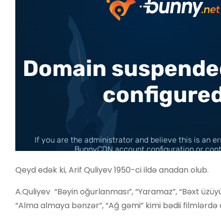
Qeyd edək ki, Arif Quliyev 1950-ci ildə anadan olub.
A.Quliyev “Bəyin oğurlanması”, “Yaramaz”, “Bəxt üzü
“Alma almaya bənzər”, “Ağ gəmi” kimi bədii filmlərdə 