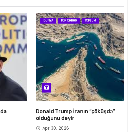
DÜNYA
TOP XƏBƏR
TOPLUM
nda
Donald Trump İranın “çöküşdə”
olduğunu deyir
Apr 30, 2026