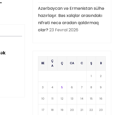
–
Azərbaycan və Ermənistan sülhə
hazırlaşır. Bəs xalqlar arasındakı
nifrəti necə aradan qaldırmaq
olar?
23 Fevral 2026
cək
Ç
BE
Ç
CA
C
Ş
B
A
1
2
3
4
5
6
7
8
9
10
11
12
13
14
15
16
17
18
19
20
21
22
23