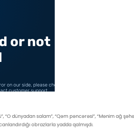
yü”, “O dünyadan salam”, “Qəm pəncərəsi”, “Mənim ağ şəhə
canlandırdığı obrazlarla yadda qalmışdı.