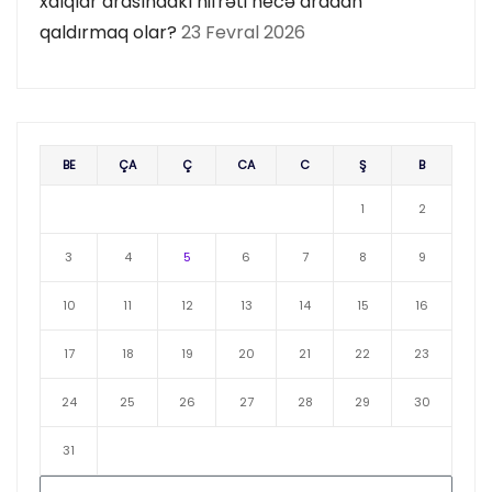
xalqlar arasındakı nifrəti necə aradan
qaldırmaq olar?
23 Fevral 2026
BE
ÇA
Ç
CA
C
Ş
B
1
2
3
4
5
6
7
8
9
10
11
12
13
14
15
16
17
18
19
20
21
22
23
24
25
26
27
28
29
30
31