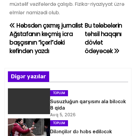
müxtəlif vəzifələrdə çalışıb. Fizika-riyaziyyat üzrə
elmlər namizədi olub.
Həbsdən çıxmış jurnalist
Bu tələbələrin
Y
Ağstafanın keçmiş icra
təhsil haqqını
a
başçısının “içəri”dəki
dövlət
kefindən yazdı
ödəyəcək
z
ı
n
Digər yazılar
a
TOPLUM
v
Susuzluğun qarşısını ala biləcək
8 qida
i
Avq 5, 2026
TOPLUM
q
Dilənçilər də həbs ediləcək