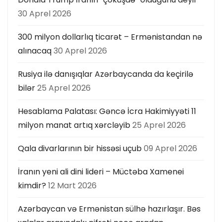
30 Aprel 2026
300 milyon dollarlıq ticarət – Ermənistandan nə
alınacaq
30 Aprel 2026
Rusiya ilə danışıqlar Azərbaycanda da keçirilə
bilər
25 Aprel 2026
Hesablama Palatası: Gəncə İcra Hakimiyyəti 11
milyon manat artıq xərcləyib
25 Aprel 2026
Qala divarlarının bir hissəsi uçub
09 Aprel 2026
İranın yeni ali dini lideri – Müctəba Xamenei
kimdir?
12 Mart 2026
Azərbaycan və Ermənistan sülhə hazırlaşır. Bəs