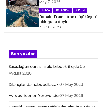
May 7, 2026
a
DÜNYA
TOP XƏBƏR
TOPLUM
s
Donald Trump İranın “çöküşdə”
olduğunu deyir
i
Apr 30, 2026
y
a
s
Son yazılar
ı
Susuzluğun qarşısını ala biləcək 8 qida
05
Avqust 2026
Dilənçilər də həbs ediləcək
07 May 2026
Avropa liderləri Yerevanda
07 May 2026
Donald Trump İranın “çöküşdə” olduğunu deyir