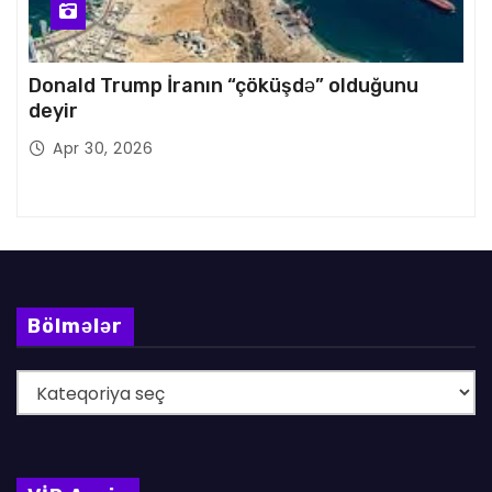
Donald Trump İranın “çöküşdə” olduğunu
deyir
Apr 30, 2026
Bölmələr
B
ö
l
m