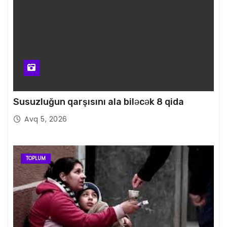
Susuzluğun qarşısını ala biləcək 8 qida
Avq 5, 2026
TOPLUM