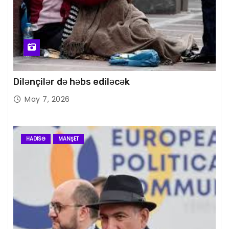
Dilənçilər də həbs ediləcək
May 7, 2026
HADISƏ
MANŞET