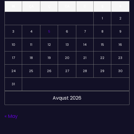
l
BE
ÇA
Ç
CA
C
Ş
B
ə
r
1
2
3
4
5
6
7
8
9
10
11
12
13
14
15
16
17
18
19
20
21
22
23
24
25
26
27
28
29
30
31
Avqust 2026
« May