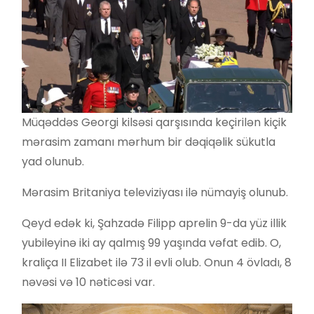
Müqəddəs Georgi kilsəsi qarşısında keçirilən kiçik
mərasim zamanı mərhum bir dəqiqəlik sükutla
yad olunub.
Mərasim Britaniya televiziyası ilə nümayiş olunub.
Qeyd edək ki, Şahzadə Filipp aprelin 9-da yüz illik
yubileyinə iki ay qalmış 99 yaşında vəfat edib. O,
kraliça II Elizabet ilə 73 il evli olub. Onun 4 övladı, 8
nəvəsi və 10 nəticəsi var.