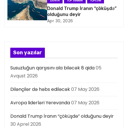
a
DÜNYA
TOP XƏBƏR
TOPLUM
Donald Trump İranın “çöküşdə”
s
olduğunu deyir
Apr 30, 2026
i
y
a
Son yazılar
s
Susuzluğun qarşısını ala biləcək 8 qida
05
ı
Avqust 2026
Dilənçilər də həbs ediləcək
07 May 2026
Avropa liderləri Yerevanda
07 May 2026
Donald Trump İranın “çöküşdə” olduğunu deyir
30 Aprel 2026