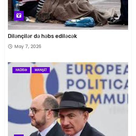
Dilənçilər də həbs ediləcək
May 7, 2026
HADISƏ
MANŞET