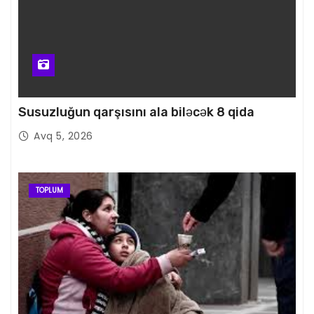
Susuzluğun qarşısını ala biləcək 8 qida
Avq 5, 2026
TOPLUM