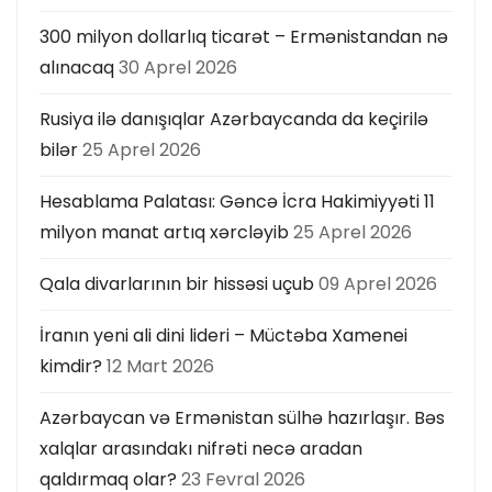
300 milyon dollarlıq ticarət – Ermənistandan nə
alınacaq
30 Aprel 2026
Rusiya ilə danışıqlar Azərbaycanda da keçirilə
bilər
25 Aprel 2026
Hesablama Palatası: Gəncə İcra Hakimiyyəti 11
milyon manat artıq xərcləyib
25 Aprel 2026
Qala divarlarının bir hissəsi uçub
09 Aprel 2026
İranın yeni ali dini lideri – Müctəba Xamenei
kimdir?
12 Mart 2026
Azərbaycan və Ermənistan sülhə hazırlaşır. Bəs
xalqlar arasındakı nifrəti necə aradan
qaldırmaq olar?
23 Fevral 2026