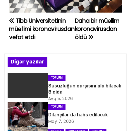
Tibb Universitetinin
Daha bir müəllim
Y
müəllimi koronavirusdan
koronavirusdan
a
vəfat etdi
öldü
z
ı
Digər yazılar
n
TOPLUM
a
Susuzluğun qarşısını ala biləcək
8 qida
v
Avq 5, 2026
i
TOPLUM
Dilənçilər də həbs ediləcək
q
May 7, 2026