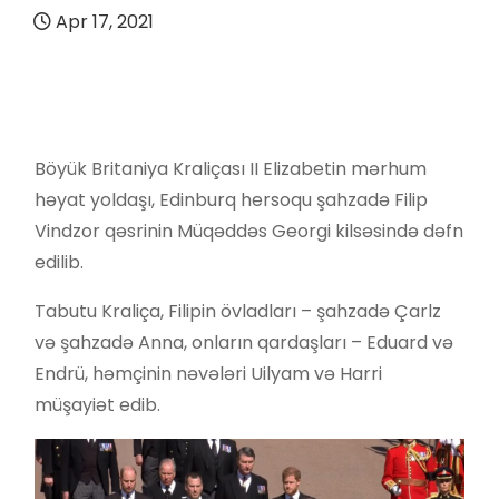
Apr 17, 2021
Böyük Britaniya Kraliçası II Elizabetin mərhum
həyat yoldaşı, Edinburq hersoqu şahzadə Filip
Vindzor qəsrinin Müqəddəs Georgi kilsəsində dəfn
edilib.
Tabutu Kraliça, Filipin övladları – şahzadə Çarlz
və şahzadə Anna, onların qardaşları – Eduard və
Endrü, həmçinin nəvələri Uilyam və Harri
müşayiət edib.