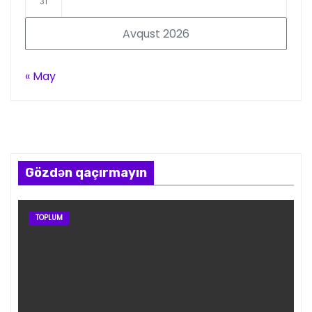
31
Avqust 2026
« May
Gözdən qaçırmayın
TOPLUM