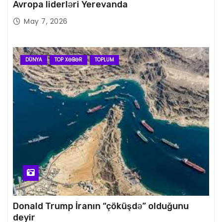
Avropa liderləri Yerevanda
May 7, 2026
DÜNYA
TOP XƏBƏR
TOPLUM
Donald Trump İranın “çöküşdə” olduğunu
deyir