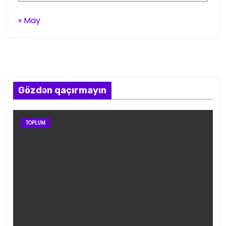
« May
Gözdən qaçırmayın
TOPLUM