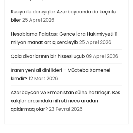
Rusiya ilə danışıqlar Azərbaycanda da keçirilə
bilər
25 Aprel 2026
Hesablama Palatası: Gəncə İcra Hakimiyyəti 11
milyon manat artıq xərcləyib
25 Aprel 2026
Qala divarlarının bir hissəsi uçub
09 Aprel 2026
İranın yeni ali dini lideri – Müctəba Xamenei
kimdir?
12 Mart 2026
Azərbaycan və Ermənistan sülhə hazırlaşır. Bəs
xalqlar arasındakı nifrəti necə aradan
qaldırmaq olar?
23 Fevral 2026