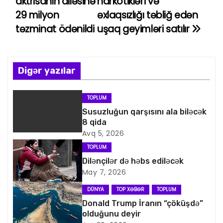
aktrisanın ailəsinə
narkotikləri və
a
29 milyon
əxlaqsızlığı təbliğ edən
təzminat ödənildi
uşaq geyimləri satılır
z
ı
n
Digər yazılar
a
TOPLUM
v
Susuzluğun qarşısını ala biləcək
8 qida
i
Avq 5, 2026
TOPLUM
q
Dilənçilər də həbs ediləcək
May 7, 2026
a
DÜNYA
TOP XƏBƏR
TOPLUM
s
Donald Trump İranın “çöküşdə”
olduğunu deyir
i