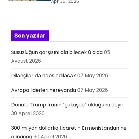
Apr 30, 2026
y
a
s
Son yazılar
ı
Susuzluğun qarşısını ala biləcək 8 qida
05
Avqust 2026
Dilənçilər də həbs ediləcək
07 May 2026
Avropa liderləri Yerevanda
07 May 2026
Donald Trump İranın “çöküşdə” olduğunu deyir
30 Aprel 2026
300 milyon dollarlıq ticarət – Ermənistandan nə
alınacaq
30 Aprel 2026