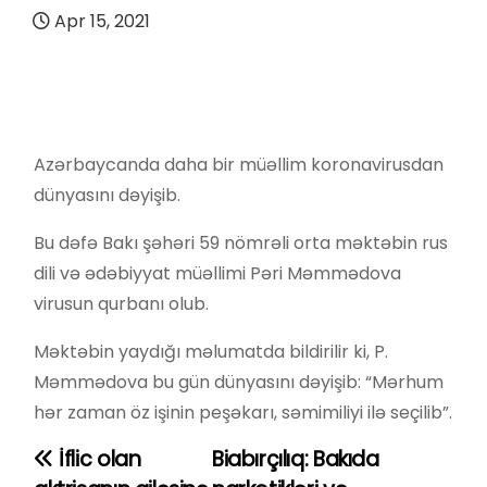
Apr 15, 2021
Azərbaycanda daha bir müəllim koronavirusdan
dünyasını dəyişib.
Bu dəfə Bakı şəhəri 59 nömrəli orta məktəbin rus
dili və ədəbiyyat müəllimi Pəri Məmmədova
virusun qurbanı olub.
Məktəbin yaydığı məlumatda bildirilir ki, P.
Məmmədova bu gün dünyasını dəyişib: “Mərhum
hər zaman öz işinin peşəkarı, səmimiliyi ilə seçilib”.
İflic olan
Biabırçılıq: Bakıda
Y