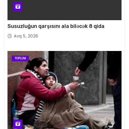
Susuzluğun qarşısını ala biləcək 8 qida
Avq 5, 2026
TOPLUM