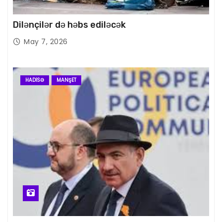
Dilənçilər də həbs ediləcək
May 7, 2026
HADISƏ
MANŞET