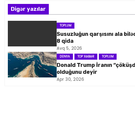
z
Digər yazılar
ı
n
TOPLUM
Susuzluğun qarşısını ala bilə
a
8 qida
Avq 5, 2026
v
DÜNYA
TOP XƏBƏR
TOPLUM
i
Donald Trump İranın “çöküş
olduğunu deyir
q
Apr 30, 2026
a
s
i
y