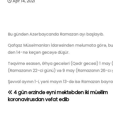
Apr 14, 2021
Bu gündən Azərbaycanda Ramazan ayı başlayıb.
Qafqaz Müsəlmanları İdarəsindən məlumata görə, bu il
dən 14-nə keçən gecəyə düşür.
Təqvimə əsasən, Əhya gecələri (Qədr gecəsi) 1 may 
(Ramazanın 22–ci günü) və 9 may (Ramazanın 26-cı gü
Şəvval ayının 1-i, yəni mayın 13-də isə Ramazan bayr
4 gün ərzində eyni məktəbdən iki müəllim
Y
koronavirusdan vəfat edib
a