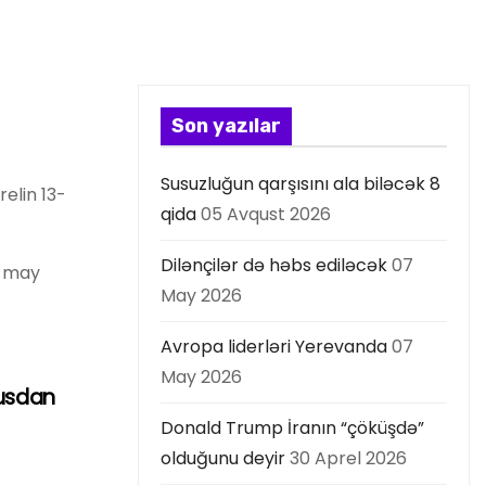
Son yazılar
Susuzluğun qarşısını ala biləcək 8
elin 13-
qida
05 Avqust 2026
Dilənçilər də həbs ediləcək
07
5 may
May 2026
Avropa liderləri Yerevanda
07
May 2026
rusdan
Donald Trump İranın “çöküşdə”
olduğunu deyir
30 Aprel 2026