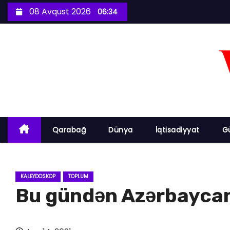
S
08 Avqust 2026
06:34
k
i
p
t
o
c
o
n
Qarabağ
Dünya
İqtisadiyyat
G
t
e
n
KALEYDOSKOP
TOPLUM
t
Bu gündən Azərbaycan