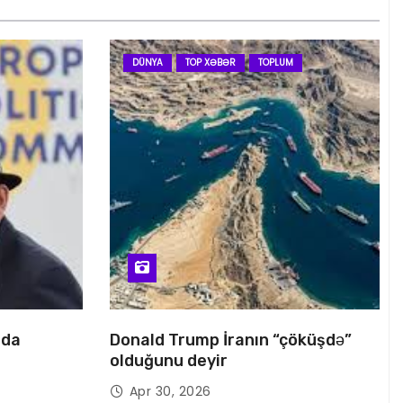
DÜNYA
TOP XƏBƏR
TOPLUM
nda
Donald Trump İranın “çöküşdə”
olduğunu deyir
Apr 30, 2026