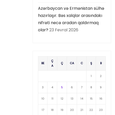
Azərbaycan və Ermənistan sülhə
hazırlaşır. Bəs xalqlar arasındakı
nifrəti necə aradan qaldırmaq
olar?
23 Fevral 2026
Ç
BE
Ç
CA
C
Ş
B
A
1
2
3
4
5
6
7
8
9
10
11
12
13
14
15
16
17
18
19
20
21
22
23