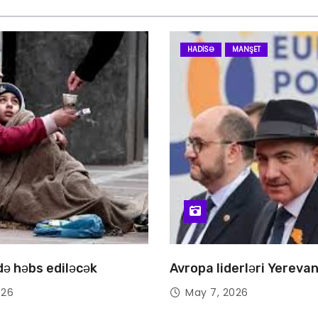
HADISƏ
MANŞET
 də həbs ediləcək
Avropa liderləri Yereva
026
May 7, 2026