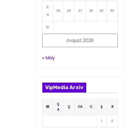
2
25
26
27
28
29
30
4
31
Avqust 2026
« May
VipMedia Arxiv
Ç
BE
Ç
CA
C
Ş
B
A
1
2