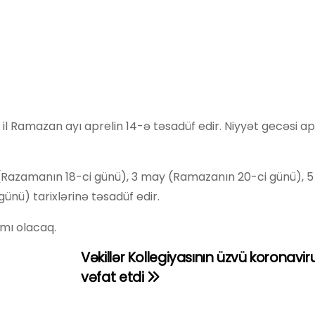
 Ramazan ayı aprelin 14-ə təsadüf edir. Niyyət gecəsi apr
(Razamanın 18-ci günü), 3 may (Ramazanın 20-ci günü), 
nü) tarixlərinə təsadüf edir.
amı olacaq.
Vəkillər Kollegiyasının üzvü koronavi
vəfat etdi