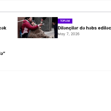
TOPLUM
cək
Dilənçilər də həbs edilə
May 7, 2026
də”