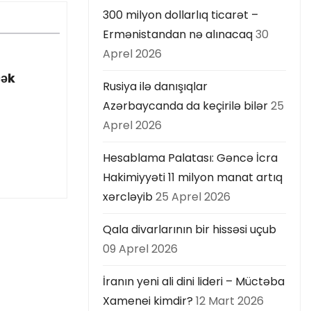
300 milyon dollarlıq ticarət –
Ermənistandan nə alınacaq
30
Aprel 2026
cək
Rusiya ilə danışıqlar
Azərbaycanda da keçirilə bilər
25
Aprel 2026
Hesablama Palatası: Gəncə İcra
Hakimiyyəti 11 milyon manat artıq
xərcləyib
25 Aprel 2026
Qala divarlarının bir hissəsi uçub
09 Aprel 2026
İranın yeni ali dini lideri – Müctəba
Xamenei kimdir?
12 Mart 2026