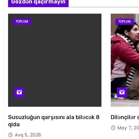
Gözdən qaçırmayın
TOPLUM
TOPLUM
Susuzluğun qarşısını ala biləcək 8
Dilənçilər
qida
May 7, 2
Avq 5, 2026