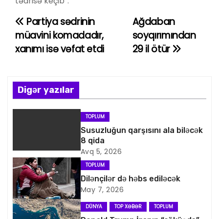
tədrisə keçib”.
Partiya sədrinin
Ağdaban
Y
müavini komadadır,
soyqırımından
a
xanımı isə vəfat etdi
29 il ötür
z
ı
Digər yazılar
n
TOPLUM
a
Susuzluğun qarşısını ala biləcək
8 qida
v
Avq 5, 2026
i
TOPLUM
Dilənçilər də həbs ediləcək
q
May 7, 2026
a
DÜNYA
TOP XƏBƏR
TOPLUM