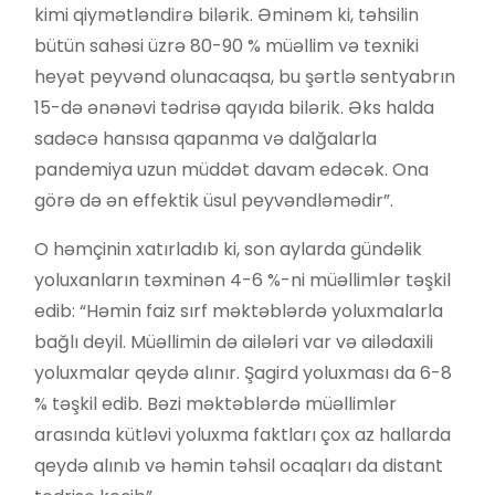
kimi qiymətləndirə bilərik. Əminəm ki, təhsilin
bütün sahəsi üzrə 80-90 % müəllim və texniki
heyət peyvənd olunacaqsa, bu şərtlə sentyabrın
15-də ənənəvi tədrisə qayıda bilərik. Əks halda
sadəcə hansısa qapanma və dalğalarla
pandemiya uzun müddət davam edəcək. Ona
görə də ən effektik üsul peyvəndləmədir”.
O həmçinin xatırladıb ki, son aylarda gündəlik
yoluxanların təxminən 4-6 %-ni müəllimlər təşkil
edib: “Həmin faiz sırf məktəblərdə yoluxmalarla
bağlı deyil. Müəllimin də ailələri var və ailədaxili
yoluxmalar qeydə alınır. Şagird yoluxması da 6-8
% təşkil edib. Bəzi məktəblərdə müəllimlər
arasında kütləvi yoluxma faktları çox az hallarda
qeydə alınıb və həmin təhsil ocaqları da distant