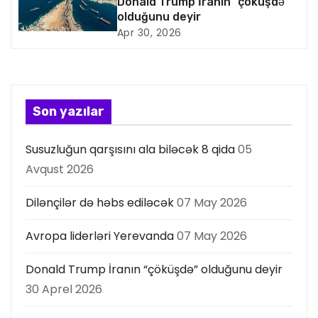
Donald Trump İranın “çöküşdə”
s
olduğunu deyir
Apr 30, 2026
i
y
a
Son yazılar
s
Susuzluğun qarşısını ala biləcək 8 qida
05
ı
Avqust 2026
Dilənçilər də həbs ediləcək
07 May 2026
Avropa liderləri Yerevanda
07 May 2026
Donald Trump İranın “çöküşdə” olduğunu deyir
30 Aprel 2026