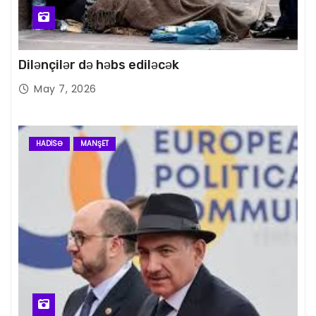
Dilənçilər də həbs ediləcək
May 7, 2026
HADISƏ
MANŞET