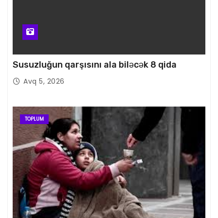
Susuzluğun qarşısını ala biləcək 8 qida
Avq 5, 2026
TOPLUM