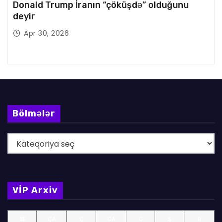
Donald Trump İranın “çöküşdə” olduğunu
deyir
Apr 30, 2026
Bölmələr
B
ö
l
m
VİP Arxiv
ə
l
BE
ÇA
Ç
CA
C
Ş
B