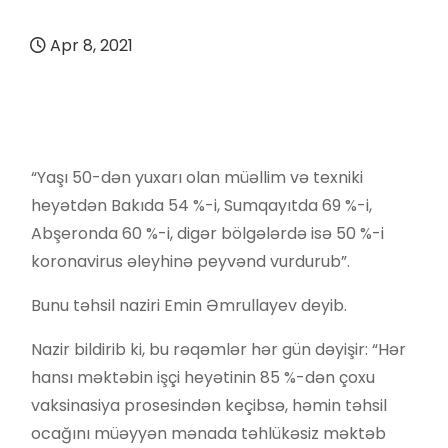
Apr 8, 2021
“Yaşı 50-dən yuxarı olan müəllim və texniki
heyətdən Bakıda 54 %-i, Sumqayıtda 69 %-i,
Abşeronda 60 %-i, digər bölgələrdə isə 50 %-i
koronavirus əleyhinə peyvənd vurdurub”.
Bunu təhsil naziri Emin Əmrullayev deyib.
Nazir bildirib ki, bu rəqəmlər hər gün dəyişir: “Hər
hansı məktəbin işçi heyətinin 85 %-dən çoxu
vaksinasiya prosesindən keçibsə, həmin təhsil
ocağını müəyyən mənada təhlükəsiz məktəb