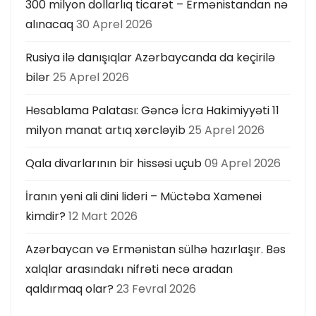
300 milyon dollarlıq ticarət – Ermənistandan nə
alınacaq
30 Aprel 2026
Rusiya ilə danışıqlar Azərbaycanda da keçirilə
bilər
25 Aprel 2026
Hesablama Palatası: Gəncə İcra Hakimiyyəti 11
milyon manat artıq xərcləyib
25 Aprel 2026
Qala divarlarının bir hissəsi uçub
09 Aprel 2026
İranın yeni ali dini lideri – Müctəba Xamenei
kimdir?
12 Mart 2026
Azərbaycan və Ermənistan sülhə hazırlaşır. Bəs
xalqlar arasındakı nifrəti necə aradan
qaldırmaq olar?
23 Fevral 2026