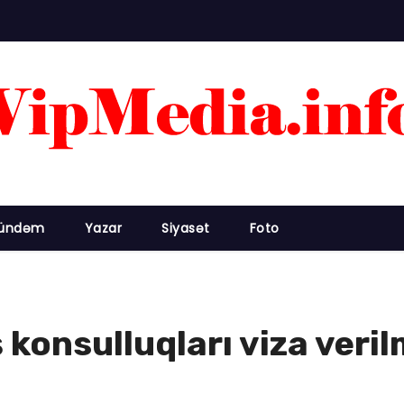
ündəm
Yazar
Siyasət
Foto
konsulluqları viza veril