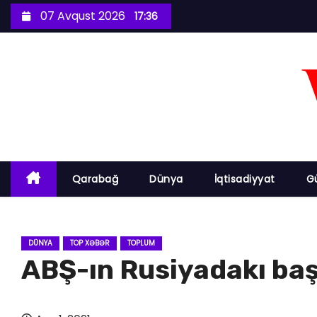
S
07 Avqust 2026
17:36
k
i
p
t
o
c
o
n
Qarabağ
Dünya
İqtisadiyyat
G
t
e
n
DÜNYA
TOP XƏBƏR
TOPLUM
t
ABŞ-ın Rusiyadakı baş 