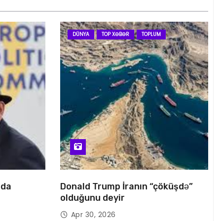
DÜNYA
TOP XƏBƏR
TOPLUM
nda
Donald Trump İranın “çöküşdə”
olduğunu deyir
Apr 30, 2026