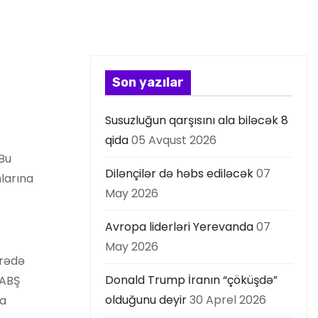
Son yazılar
Susuzluğun qarşısını ala biləcək 8
qida
05 Avqust 2026
“Bu
Dilənçilər də həbs ediləcək
07
nlarına
May 2026
Avropa liderləri Yerevanda
07
May 2026
arədə
Donald Trump İranın “çöküşdə”
 ABŞ
olduğunu deyir
30 Aprel 2026
da