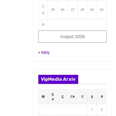
2
25
26
27
28
29
30
4
31
Avqust 2026
« May
VipMedia Arxiv
Ç
BE
Ç
CA
C
Ş
B
A
1
2