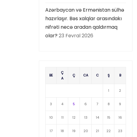
Azərbaycan və Ermənistan sülhə
hazırlaşır. Bəs xalqlar arasındakı
nifrəti necə aradan qaldırmaq
olar?
23 Fevral 2026
Ç
BE
Ç
CA
C
Ş
B
A
1
2
3
4
5
6
7
8
9
10
11
12
13
14
15
16
17
18
19
20
21
22
23