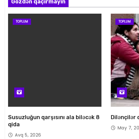
Gözdən qaçırmayın
TOPLUM
TOPLUM
Susuzluğun qarşısını ala biləcək 8
Dilənçilər
qida
May 7, 2
Avq 5, 2026