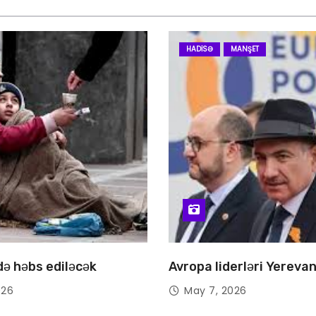
HADISƏ
MANŞET
 də həbs ediləcək
Avropa liderləri Yereva
026
May 7, 2026