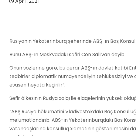
Apr 1, 2021
Rusiyanın Yekaterinburq şəhərində ABŞ-ın Baş Konsul
Bunu ABŞ-ın Moskvadakı səfiri Con Sallivan deyib.
Onun sözlərinə görə, bu qərar ABŞ-ın dövlət katibi E
tədbirlər diplomatik nümayəndəliyin təhlükəsizliyi və 
əsasən həyata keçirilir”.
Səfir ölkəsinin Rusiya xalqı ilə əlaqələrinin yüksək old
“ABŞ Rusiya hökumətini Vladivostokdakı Baş Konsull
məlumatlandırıb. ABŞ-ın Yekaterinburqdakı Baş Konsul
vətəndaşlarına konsulluq xidmətinin göstərilməsini da