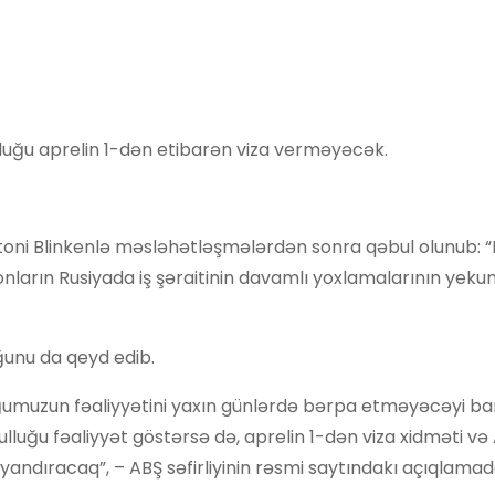
luğu aprelin 1-dən etibarən viza verməyəcək.
ntoni Blinkenlə məsləhətləşmələrdən sonra qəbul olunub: 
onların Rusiyada iş şəraitinin davamlı yoxlamalarının yeku
uğunu da qeyd edib.
uğumuzun fəaliyyətini yaxın günlərdə bərpa etməyəcəyi b
luğu fəaliyyət göstərsə də, aprelin 1-dən viza xidməti və
yandıracaq”, – ABŞ səfirliyinin rəsmi saytındakı açıqlama