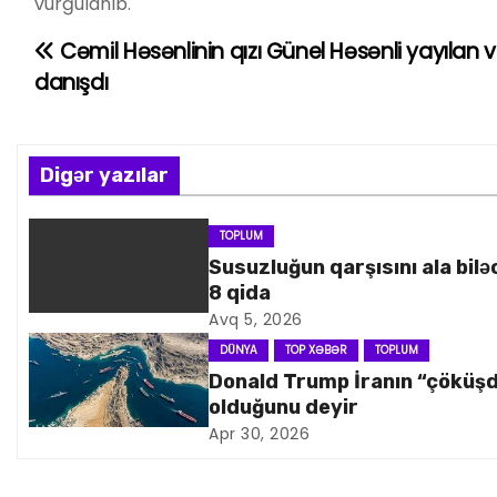
vurğulanıb.
Cəmil Həsənlinin qızı Günel Həsənli yayılan
Y
danışdı
a
z
Digər yazılar
ı
n
TOPLUM
Susuzluğun qarşısını ala bilə
a
8 qida
Avq 5, 2026
v
DÜNYA
TOP XƏBƏR
TOPLUM
i
Donald Trump İranın “çöküş
olduğunu deyir
q
Apr 30, 2026
a