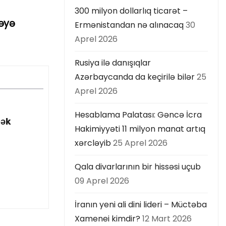
300 milyon dollarlıq ticarət –
əyə
Ermənistandan nə alınacaq
30
Aprel 2026
Rusiya ilə danışıqlar
Azərbaycanda da keçirilə bilər
25
Aprel 2026
Hesablama Palatası: Gəncə İcra
cək
Hakimiyyəti 11 milyon manat artıq
xərcləyib
25 Aprel 2026
Qala divarlarının bir hissəsi uçub
09 Aprel 2026
İranın yeni ali dini lideri – Müctəba
Xamenei kimdir?
12 Mart 2026