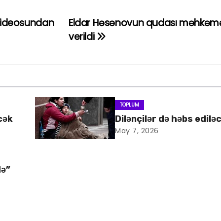
 videosundan
Eldar Həsənovun qudası məhkəm
verildi
TOPLUM
cək
Dilənçilər də həbs edilə
May 7, 2026
də”