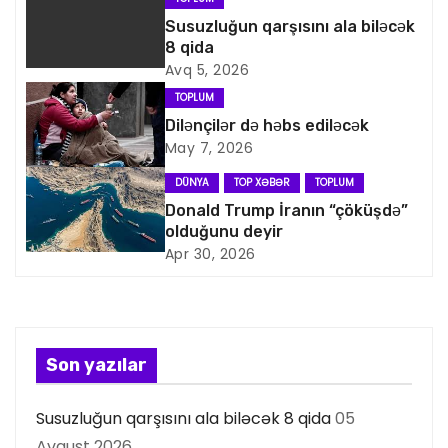
v
Susuzluğun qarşısını ala biləcək
i
8 qida
Avq 5, 2026
q
TOPLUM
a
Dilənçilər də həbs ediləcək
May 7, 2026
s
DÜNYA
TOP XƏBƏR
TOPLUM
i
Donald Trump İranın “çöküşdə”
olduğunu deyir
y
Apr 30, 2026
a
s
Son yazılar
ı
Susuzluğun qarşısını ala biləcək 8 qida
05
Avqust 2026