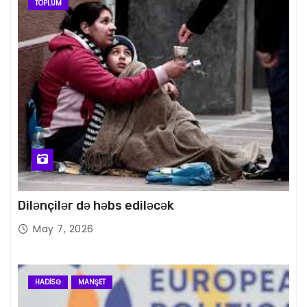
TOPLUM
Dilənçilər də həbs ediləcək
May 7, 2026
HADISƏ
MANŞET