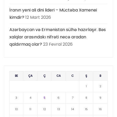
İranın yeni ali dini lideri – Müctəba Xamenei
kimdir?
12 Mart 2026
Azərbaycan və Ermənistan sülhə hazırlaşır. Bəs
xalqlar arasındakı nifrəti necə aradan
qaldırmaq olar?
23 Fevral 2026
BE
ÇA
Ç
CA
C
Ş
B
1
2
3
4
5
6
7
8
9
10
11
12
13
14
15
16