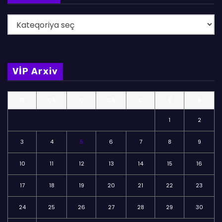
B
ö
l
m
VİP Arxiv
ə
l
BE
ÇA
Ç
CA
C
Ş
B
ə
r
1
2
3
4
5
6
7
8
9
10
11
12
13
14
15
16
17
18
19
20
21
22
23
24
25
26
27
28
29
30