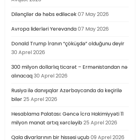
Dilənçilər də həbs ediləcək
07 May 2026
Avropa liderləri Yerevanda
07 May 2026
Donald Trump İranın “çöküşdə” olduğunu deyir
30 Aprel 2026
300 milyon dollarlıq ticarət – Ermənistandan nə
alınacaq
30 Aprel 2026
Rusiya ilə danışıqlar Azərbaycanda da keçirilə
bilər
25 Aprel 2026
Hesablama Palatası: Gəncə İcra Hakimiyyəti 11
milyon manat artıq xərcləyib
25 Aprel 2026
Qala divarlarının bir hissəsi uçub
09 Aprel 2026