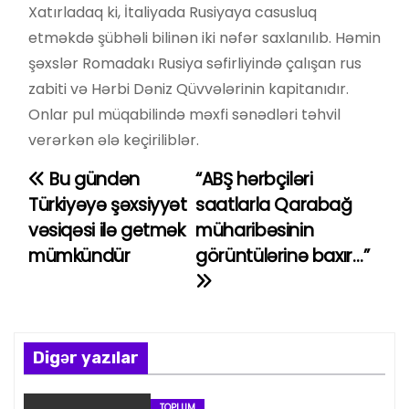
Xatırladaq ki, İtaliyada Rusiyaya casusluq
etməkdə şübhəli bilinən iki nəfər saxlanılıb. Həmin
şəxslər Romadakı Rusiya səfirliyində çalışan rus
zabiti və Hərbi Dəniz Qüvvələrinin kapitanıdır.
Onlar pul müqabilində məxfi sənədləri təhvil
verərkən ələ keçiriliblər.
Bu gündən
“ABŞ hərbçiləri
Y
Türkiyəyə şəxsiyyət
saatlarla Qarabağ
a
vəsiqəsi ilə getmək
müharibəsinin
mümkündür
görüntülərinə baxır…”
z
ı
n
Digər yazılar
a
TOPLUM