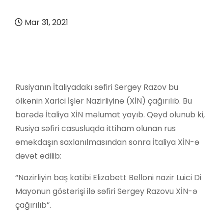
Mar 31, 2021
Rusiyanın İtaliyadakı səfiri Sergey Razov bu
ölkənin Xarici İşlər Nazirliyinə (XİN) çağırılıb. Bu
barədə İtaliya XİN məlumat yayıb. Qeyd olunub ki,
Rusiya səfiri casusluqda ittiham olunan rus
əməkdaşın saxlanılmasından sonra İtaliya XİN-ə
dəvət edilib:
“Nazirliyin baş katibi Elizabett Belloni nazir Luici Di
Mayonun göstərişi ilə səfiri Sergey Razovu XİN-ə
çağırılıb”.