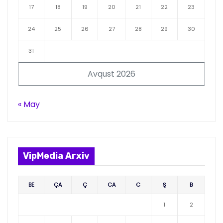
17
18
19
20
21
22
23
24
25
26
27
28
29
30
31
Avqust 2026
« May
VipMedia Arxiv
BE
ÇA
Ç
CA
C
Ş
B
1
2