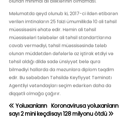
olunan minimal dil biliklərinin olmaması.
Məlumatda qeyd olunub ki, 2017-ci ildən etibarən
verilən imtinaların 25 faizi ümumilikdə 10 ali təhsil
müəssisəsini əhatə edir. Həmin ali təhsil
müəssisələri tələbələr ali təhsil standartlarına
cavab vermədiyi, təhsil müəssisəsində tələb
olunan müddətdən dəfələrlə az iştirak etdiyi və
təhsil aldığı dildə sadə ünsiyyət belə qura
bilmədiyi hallarda da məzunlara diplom təqdim
edir. Bu səbəbdən Təhsildə Keyfiyyət Təminatı
Agentliyi vətəndaşları seçim edərkən daha da
diqqətli olmağa çağırır.
Yoluxanların
Koronavirusa yoluxanların
Y
sayı 2 mini keçdi
sayı 128 milyonu ötdü
a