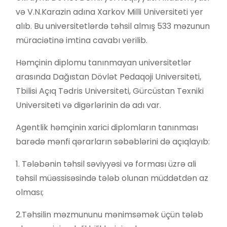
və V.N.Karazin adına Xarkov Milli Universiteti yer
alıb. Bu universitetlərdə təhsil almış 533 məzunun
müraciətinə imtina cavabı verilib.
Həmçinin diplomu tanınmayan universitetlər
arasında Dağıstan Dövlət Pedaqoji Universiteti,
Tbilisi Açıq Tədris Universiteti, Gürcüstan Texniki
Universiteti və digərlərinin də adı var.
Agentlik həmçinin xarici diplomların tanınması
barədə mənfi qərarların səbəblərini də açıqlayıb:
1. Tələbənin təhsil səviyyəsi və forması üzrə ali
təhsil müəssisəsində tələb olunan müddətdən az
olması;
2.Təhsilin məzmununu mənimsəmək üçün tələb