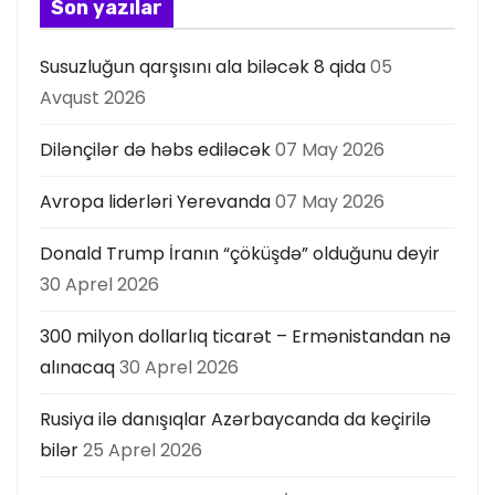
Son yazılar
a
Susuzluğun qarşısını ala biləcək 8 qida
05
s
Avqust 2026
ı
Dilənçilər də həbs ediləcək
07 May 2026
Avropa liderləri Yerevanda
07 May 2026
Donald Trump İranın “çöküşdə” olduğunu deyir
30 Aprel 2026
300 milyon dollarlıq ticarət – Ermənistandan nə
alınacaq
30 Aprel 2026
Rusiya ilə danışıqlar Azərbaycanda da keçirilə
bilər
25 Aprel 2026