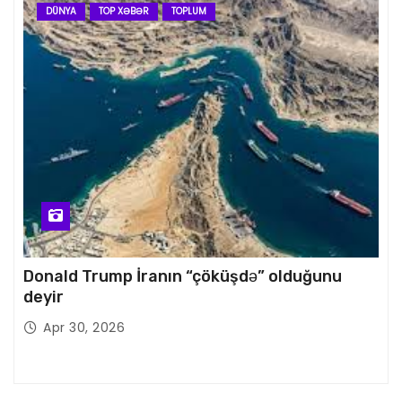
DÜNYA
TOP XƏBƏR
TOPLUM
Donald Trump İranın “çöküşdə” olduğunu
deyir
Apr 30, 2026