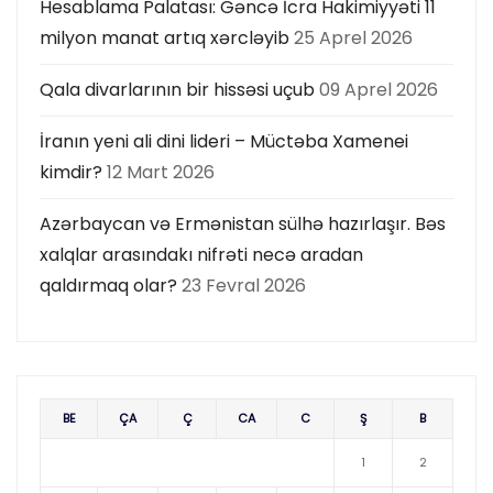
Hesablama Palatası: Gəncə İcra Hakimiyyəti 11
milyon manat artıq xərcləyib
25 Aprel 2026
Qala divarlarının bir hissəsi uçub
09 Aprel 2026
İranın yeni ali dini lideri – Müctəba Xamenei
kimdir?
12 Mart 2026
Azərbaycan və Ermənistan sülhə hazırlaşır. Bəs
xalqlar arasındakı nifrəti necə aradan
qaldırmaq olar?
23 Fevral 2026
BE
ÇA
Ç
CA
C
Ş
B
1
2