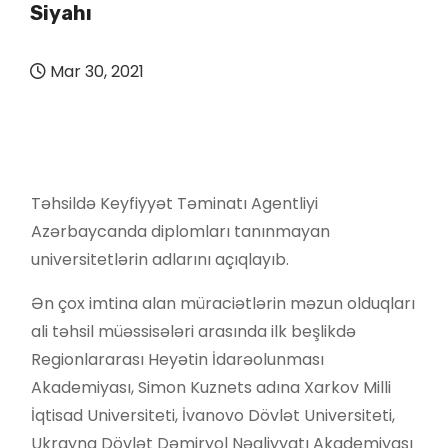
Siyahı
Mar 30, 2021
Təhsildə Keyfiyyət Təminatı Agentliyi
Azərbaycanda diplomları tanınmayan
universitetlərin adlarını açıqlayıb.
Ən çox imtina alan müraciətlərin məzun olduqları
ali təhsil müəssisələri arasında ilk beşlikdə
Regionlararası Heyətin İdarəolunması
Akademiyası, Simon Kuznets adına Xarkov Milli
İqtisad Universiteti, İvanovo Dövlət Universiteti,
Ukrayna Dövlət Dəmiryol Nəqliyyatı Akademiyası