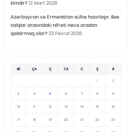
kimdir?
12 Mart 2026
Azərbaycan və Ermənistan sülhə hazırlaşır. Bəs
xalqlar arasındakı nifrəti necə aradan
qaldırmaq olar?
23 Fevral 2026
BE
ÇA
Ç
CA
C
Ş
B
1
2
3
4
5
6
7
8
9
10
11
12
13
14
15
16
17
18
19
20
21
22
23