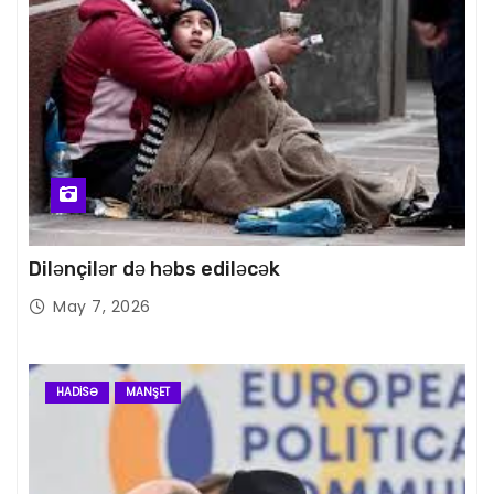
Dilənçilər də həbs ediləcək
May 7, 2026
HADISƏ
MANŞET