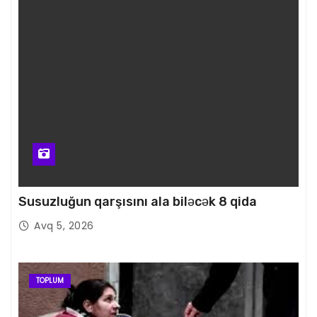
Susuzluğun qarşısını ala biləcək 8 qida
Avq 5, 2026
TOPLUM