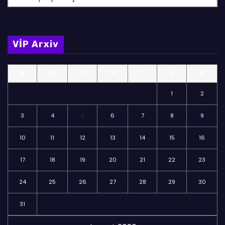
ö
l
m
VİP Arxiv
ə
l
BE
ÇA
Ç
CA
C
Ş
B
ə
r
1
2
3
4
5
6
7
8
9
10
11
12
13
14
15
16
17
18
19
20
21
22
23
24
25
26
27
28
29
30
31