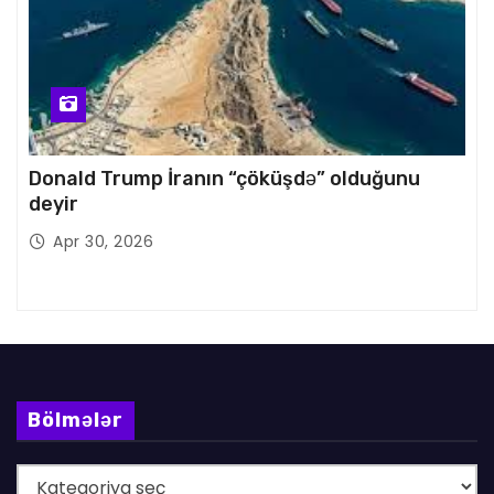
Donald Trump İranın “çöküşdə” olduğunu
deyir
Apr 30, 2026
Bölmələr
B