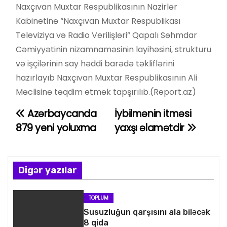
Naxçıvan Muxtar Respublikasının Nazirlər
Kabinetinə “Naxçıvan Muxtar Respublikası
Televiziya və Radio Verilişləri” Qapalı Səhmdar
Cəmiyyətinin nizamnaməsinin layihəsini, strukturu
və işçilərinin say həddi barədə təkliflərini
hazırlayıb Naxçıvan Muxtar Respublikasının Ali
Məclisinə təqdim etmək tapşırılıb.(Report.az)
Azərbaycanda
İybilmənin itməsi
Y
879 yeni yoluxma
yaxşı əlamətdir
a
z
Digər yazılar
ı
n
TOPLUM
Susuzluğun qarşısını ala biləcək
a
8 qida