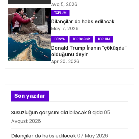
Avq 5, 2026
v
TOPLUM
i
Dilənçilər də həbs ediləcək
May 7, 2026
q
DÜNYA
TOP XƏBƏR
TOPLUM
a
Donald Trump İranın “çöküşdə”
olduğunu deyir
s
Apr 30, 2026
i
y
Son yazılar
a
Susuzluğun qarşısını ala biləcək 8 qida
05
s
Avqust 2026
ı
Dilənçilər də həbs ediləcək
07 May 2026