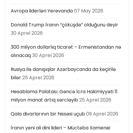
Avropa liderləri Yerevanda
07 May 2026
Donald Trump İranın “çöküşdə” olduğunu deyir
30 Aprel 2026
300 milyon dollarlıq ticarət – Ermənistandan nə
alınacaq
30 Aprel 2026
Rusiya ilə danışıqlar Azərbaycanda da keçirilə
bilər
25 Aprel 2026
Hesablama Palatası: Gəncə İcra Hakimiyyəti 11
milyon manat artıq xərcləyib
25 Aprel 2026
Qala divarlarının bir hissəsi uçub
09 Aprel 2026
İranın yeni ali dini lideri – Müctəba Xamenei