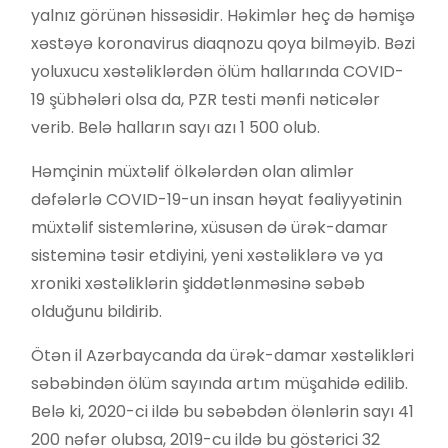
yalnız görünən hissəsidir. Həkimlər heç də həmişə
xəstəyə koronavirus diaqnozu qoya bilməyib. Bəzi
yoluxucu xəstəliklərdən ölüm hallarında COVID-
19 şübhələri olsa da, PZR testi mənfi nəticələr
verib. Belə halların sayı azı 1 500 olub.
Həmçinin müxtəlif ölkələrdən olan alimlər
dəfələrlə COVID-19-un insan həyat fəaliyyətinin
müxtəlif sistemlərinə, xüsusən də ürək-damar
sisteminə təsir etdiyini, yeni xəstəliklərə və ya
xroniki xəstəliklərin şiddətlənməsinə səbəb
olduğunu bildirib.
Ötən il Azərbaycanda da ürək-damar xəstəlikləri
səbəbindən ölüm sayında artım müşahidə edilib.
Belə ki, 2020-ci ildə bu səbəbdən ölənlərin sayı 41
200 nəfər olubsa, 2019-cu ildə bu göstərici 32