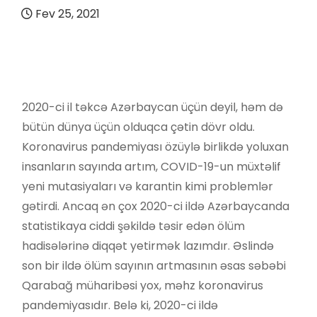
Fev 25, 2021
2020-ci il təkcə Azərbaycan üçün deyil, həm də
bütün dünya üçün olduqca çətin dövr oldu.
Koronavirus pandemiyası özüylə birlikdə yoluxan
insanların sayında artım, COVID-19-un müxtəlif
yeni mutasiyaları və karantin kimi problemlər
gətirdi. Ancaq ən çox 2020-ci ildə Azərbaycanda
statistikaya ciddi şəkildə təsir edən ölüm
hadisələrinə diqqət yetirmək lazımdır. Əslində
son bir ildə ölüm sayının artmasının əsas səbəbi
Qarabağ müharibəsi yox, məhz koronavirus
pandemiyasıdır. Belə ki, 2020-ci ildə