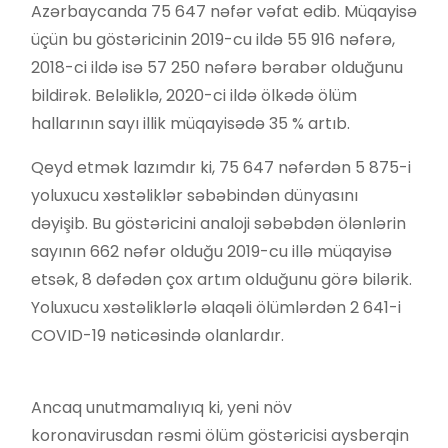
Azərbaycanda 75 647 nəfər vəfat edib. Müqayisə
üçün bu göstəricinin 2019-cu ildə 55 916 nəfərə,
2018-ci ildə isə 57 250 nəfərə bərabər olduğunu
bildirək. Beləliklə, 2020-ci ildə ölkədə ölüm
hallarının sayı illik müqayisədə 35 % artıb.
Qeyd etmək lazımdır ki, 75 647 nəfərdən 5 875-i
yoluxucu xəstəliklər səbəbindən dünyasını
dəyişib. Bu göstəricini analoji səbəbdən ölənlərin
sayının 662 nəfər olduğu 2019-cu illə müqayisə
etsək, 8 dəfədən çox artım olduğunu görə bilərik.
Yoluxucu xəstəliklərlə əlaqəli ölümlərdən 2 641-i
COVID-19 nəticəsində olanlardır.
Ancaq unutmamalıyıq ki, yeni növ
koronavirusdan rəsmi ölüm göstəricisi aysberqin