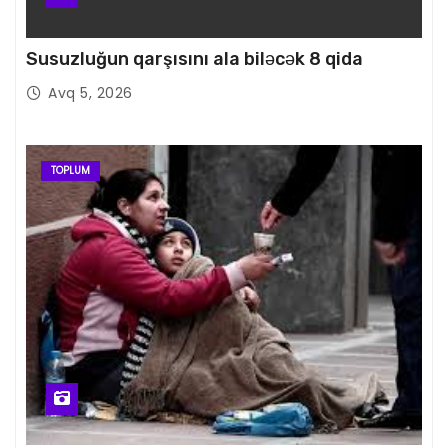
Susuzluğun qarşısını ala biləcək 8 qida
Avq 5, 2026
TOPLUM