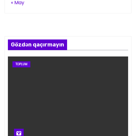
« May
Gözdən qaçırmayın
TOPLUM