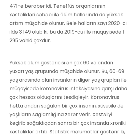
471-ə bərabər idi. Tənəffüs orqanlarının
xəstəlikləri səbəbi ilə ölüm hallarında da yüksək
artım müşahidə olunur. Belə halların sayı 2020-ci
ildə 3 149 olub ki, bu da 2019-cu illə müqayisədə 1
295 vahid çoxdur.
Yüksək ölüm göstəricisi ən çox 60 və ondan
yuxarı yaş qrupunda müşahidə olunur. Bu, 60-69
yaş arasında olan insanların digər yaş qrupları ilə
müqayisədə koronavirus infeksiyasına qarşı daha
çox həssas olduqlarını təsdiqləyir. Koronavirus
hətta ondan sağalan bir çox insanın, xüsusilə də
yaşlıların sağlamlığına zərər verir. Xəstəliyi
keçirib sağaldıqdan sonra bir çox insanda xroniki
xəstəliklər artıb. Statistik məlumatlar göstərir ki,