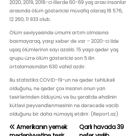
2020, 2019, 2018-ci illərdə 60-69 yaş arası insanlar
arasında ölüm göstəricisi müvafiq olaraq 18 576,
12 260, 11 933 olub.
Ölüm səviyyəsində ümumi artım olmasına
baxmayaraq, yaxşı xəbər də var – 2020-ci ildə
uşaq ölümlərinın sayı azalıb. 15 yaşa qədər yaş
qrupu üzrə ölüm göstəricisi son 5 ilin
ortalamasından 630 vahid azdır.
Bu statistika COVID-19-un nə qədər təhlükəli
olduğunu, nə qədər çox insanın onun yan
təsirlərindən öldüyünü və bu şəraitdə əhalinin
kütləvi peyvəndlənməsinin nə dərəcədə vacib
olduğunu bir daha nümayiş etdirir. (Report.az)
Amerikanın yemək
Qarlı havada 39
Y
mədəniyyətinə təsir
nəfər yıxılıb,