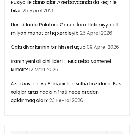
Rusiya ilə danışıqlar Azərbaycanda da keçirilə
bilər
25 Aprel 2026
Hesablama Palatası: Gəncə İcra Hakimiyyəti 11
milyon manat artıq xərcləyib
25 Aprel 2026
Qala divarlarının bir hissəsi uçub
09 Aprel 2026
İranın yeni ali dini lideri – Müctəba Xamenei
kimdir?
12 Mart 2026
Azərbaycan və Ermənistan sülhə hazırlaşır. Bəs
xalqlar arasındakı nifrəti necə aradan
qaldırmaq olar?
23 Fevral 2026