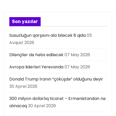
y
a
Son yazılar
s
Susuzluğun qarşısını ala biləcək 8 qida
05
ı
Avqust 2026
Dilənçilər də həbs ediləcək
07 May 2026
Avropa liderləri Yerevanda
07 May 2026
Donald Trump İranın “çöküşdə” olduğunu deyir
30 Aprel 2026
300 milyon dollarlıq ticarət – Ermənistandan nə
alınacaq
30 Aprel 2026