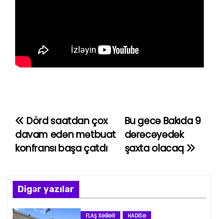
Dörd saatdan çox
Bu gecə Bakıda 9
Y
davam edən mətbuat
dərəcəyədək
a
konfransı başa çatdı
şaxta olacaq
z
ı
Digər yazılar
n
FLAŞ XƏBƏR
HADISƏ