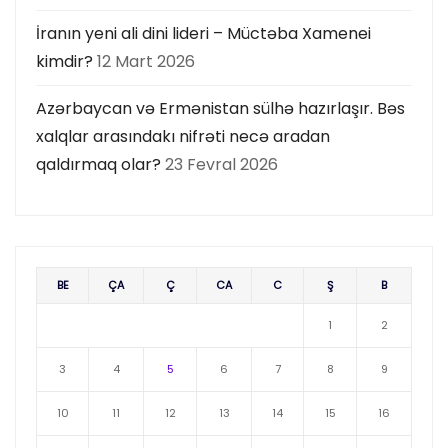
İranın yeni ali dini lideri – Müctəba Xamenei
kimdir?
12 Mart 2026
Azərbaycan və Ermənistan sülhə hazırlaşır. Bəs
xalqlar arasındakı nifrəti necə aradan
qaldırmaq olar?
23 Fevral 2026
BE
ÇA
Ç
CA
C
Ş
B
1
2
3
4
5
6
7
8
9
10
11
12
13
14
15
16