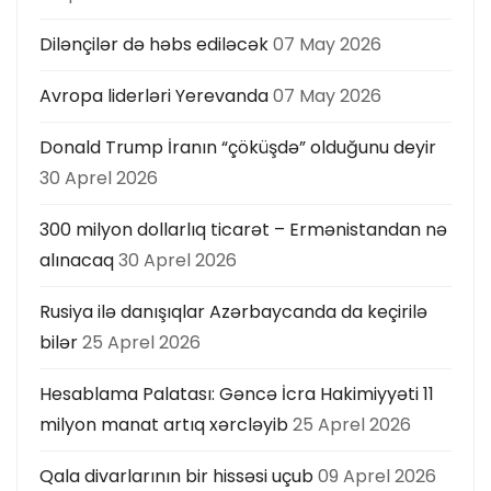
Dilənçilər də həbs ediləcək
07 May 2026
Avropa liderləri Yerevanda
07 May 2026
Donald Trump İranın “çöküşdə” olduğunu deyir
30 Aprel 2026
300 milyon dollarlıq ticarət – Ermənistandan nə
alınacaq
30 Aprel 2026
Rusiya ilə danışıqlar Azərbaycanda da keçirilə
bilər
25 Aprel 2026
Hesablama Palatası: Gəncə İcra Hakimiyyəti 11
milyon manat artıq xərcləyib
25 Aprel 2026
Qala divarlarının bir hissəsi uçub
09 Aprel 2026