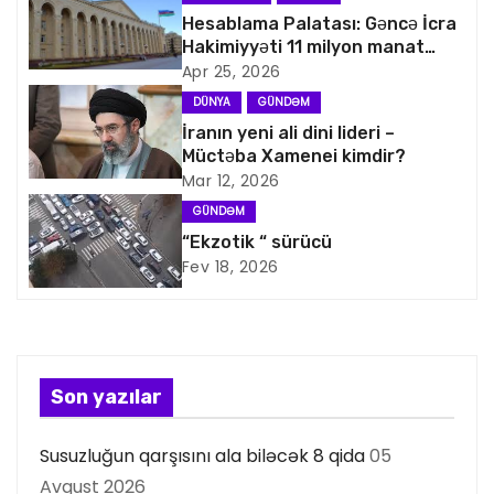
a
Hesablama Palatası: Gəncə İcra
Hakimiyyəti 11 milyon manat
v
artıq xərcləyib
Apr 25, 2026
i
DÜNYA
GÜNDƏM
İranın yeni ali dini lideri –
q
Müctəba Xamenei kimdir?
Mar 12, 2026
a
GÜNDƏM
s
“Ekzotik “ sürücü
Fev 18, 2026
i
y
a
Son yazılar
s
Susuzluğun qarşısını ala biləcək 8 qida
05
ı
Avqust 2026