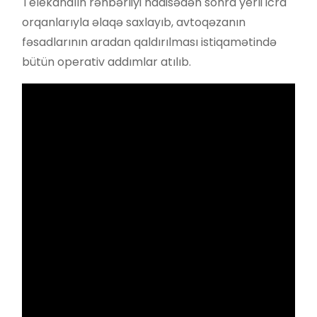
Telekanalın rəhbərliyi hadisədən sonra yerli icra
orqanlarıyla əlaqə saxlayıb, avtoqəzanın
fəsadlarının aradan qaldırılması istiqamətində
bütün operativ addımlar atılıb.