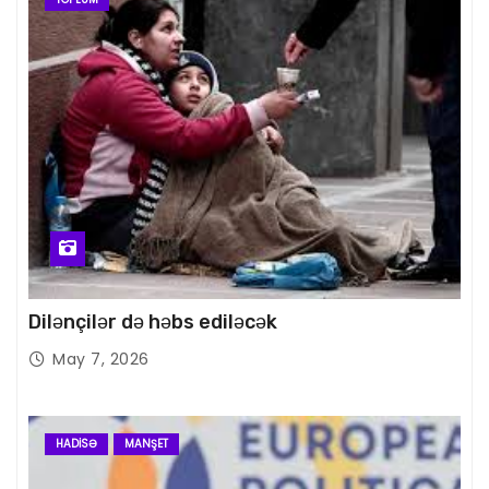
Dilənçilər də həbs ediləcək
May 7, 2026
HADISƏ
MANŞET