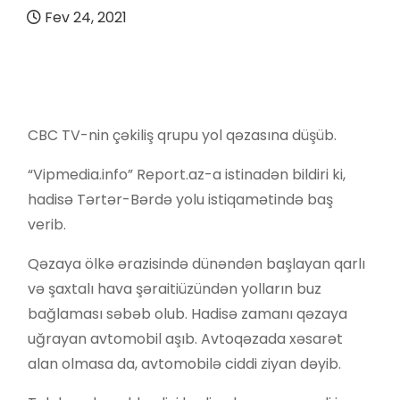
Fev 24, 2021
CBC TV-nin çəkiliş qrupu yol qəzasına düşüb.
“Vipmedia.info” Report.az-a istinadən bildiri ki,
hadisə Tərtər-Bərdə yolu istiqamətində baş
verib.
Qəzaya ölkə ərazisində dünəndən başlayan qarlı
və şaxtalı hava şəraitiüzündən yolların buz
bağlaması səbəb olub. Hadisə zamanı qəzaya
uğrayan avtomobil aşıb. Avtoqəzada xəsarət
alan olmasa da, avtomobilə ciddi ziyan dəyib.