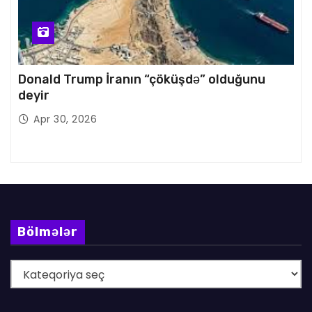
Donald Trump İranın “çöküşdə” olduğunu
deyir
Apr 30, 2026
Bölmələr
B
ö
l