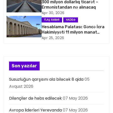
q
300 milyon dollarlıq ticarət –
Ermənistandan nə alınacaq
a
Apr 30, 2026
FLAŞ XƏBƏR
HADISƏ
s
Hesablama Palatası: Gəncə İcra
Hakimiyyəti 11 milyon manat
i
artıq xərcləyib
Apr 25, 2026
y
a
s
Son yazılar
ı
Susuzluğun qarşısını ala biləcək 8 qida
05
Avqust 2026
Dilənçilər də həbs ediləcək
07 May 2026
Avropa liderləri Yerevanda
07 May 2026