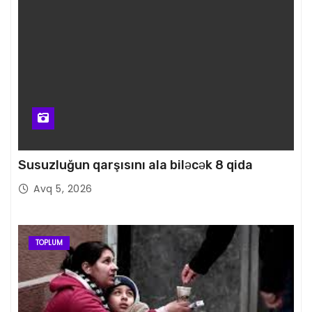
Susuzluğun qarşısını ala biləcək 8 qida
Avq 5, 2026
TOPLUM