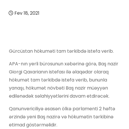
Fev 18, 2021
Gürcüstan hökuməti tam tərkibdə istefa verib.
APA-nın yerli bürosunun xəbərinə görə, Baş nazir
Giorgi Qaxarianın istefası ilə əlaqədar olaraq
hökumət tam tərkibdə istefa verib, bununla
yanaşı, hökumət növbəti Baş nazir müəyyən
edilənədək səlahiyyətlərini davam etdirəcək.
Qanunvericiliyə əsasən ölkə parlamenti 2 həftə
ərzində yeni Baş nazirə və hökumətin tərkibinə
etimad göstərməlidir.