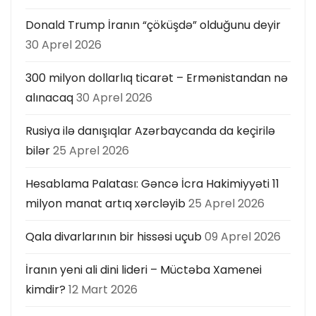
Donald Trump İranın “çöküşdə” olduğunu deyir
30 Aprel 2026
300 milyon dollarlıq ticarət – Ermənistandan nə
alınacaq
30 Aprel 2026
Rusiya ilə danışıqlar Azərbaycanda da keçirilə
bilər
25 Aprel 2026
Hesablama Palatası: Gəncə İcra Hakimiyyəti 11
milyon manat artıq xərcləyib
25 Aprel 2026
Qala divarlarının bir hissəsi uçub
09 Aprel 2026
İranın yeni ali dini lideri – Müctəba Xamenei
kimdir?
12 Mart 2026