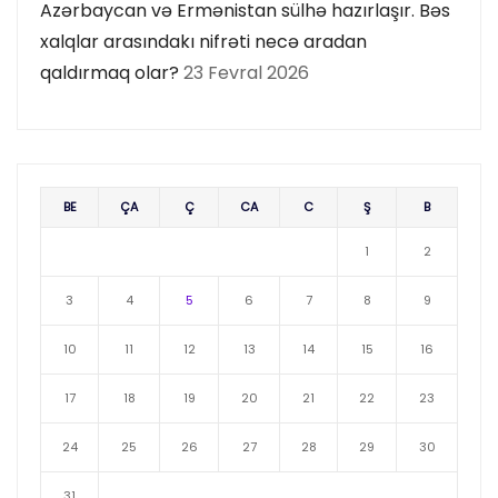
Azərbaycan və Ermənistan sülhə hazırlaşır. Bəs
xalqlar arasındakı nifrəti necə aradan
qaldırmaq olar?
23 Fevral 2026
BE
ÇA
Ç
CA
C
Ş
B
1
2
3
4
5
6
7
8
9
10
11
12
13
14
15
16
17
18
19
20
21
22
23
24
25
26
27
28
29
30
31