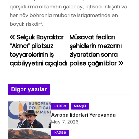
qarşıdurma ölkəmizin gələcəyi, iqtisadi inkişafı və
hər növ böhranla mübarizə istiqamətində ən
böyük riskdir”.
Selçuk Bayraktar
Müsavat fəalları
Y
“Akıncı” pilotsuz
şəhidlərin məzarını
a
təyyarələrinin iş
ziyarətdən sonra
qabiliyyətini açıqladı
polisə çağırılıblar
z
ı
n
Digər yazılar
a
HADISƏ
MANŞET
v
Avropa liderləri Yerevanda
May 7, 2026
i
HADISƏ