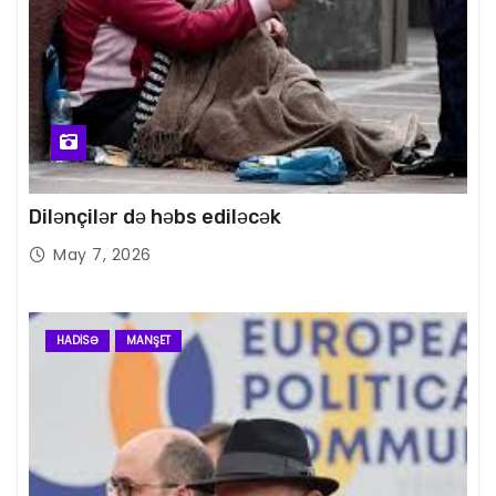
Dilənçilər də həbs ediləcək
May 7, 2026
HADISƏ
MANŞET