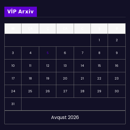
m
VİP Arxiv
ə
l
BE
ÇA
Ç
CA
C
Ş
B
ə
r
1
2
3
4
5
6
7
8
9
10
11
12
13
14
15
16
17
18
19
20
21
22
23
24
25
26
27
28
29
30
31
Avqust 2026