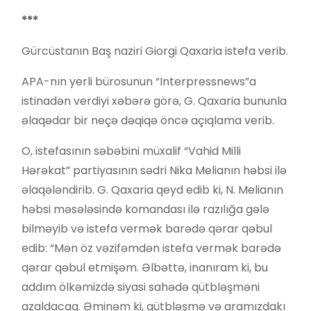
***
Gürcüstanın Baş naziri Giorgi Qaxaria istefa verib.
APA-nın yerli bürosunun “Interpressnews”a
istinadən verdiyi xəbərə görə, G. Qaxaria bununla
əlaqədar bir neçə dəqiqə öncə açıqlama verib.
O, istefasının səbəbini müxalif “Vahid Milli
Hərəkat” partiyasının sədri Nika Melianın həbsi ilə
əlaqələndirib. G. Qaxaria qeyd edib ki, N. Melianın
həbsi məsələsində komandası ilə razılığa gələ
bilməyib və istefa vermək barədə qərar qəbul
edib: “Mən öz vəzifəmdən istefa vermək barədə
qərar qəbul etmişəm. Əlbəttə, inanıram ki, bu
addım ölkəmizdə siyasi sahədə qütbləşməni
azaldacaq. Əminəm ki, qütbləşmə və aramızdakı