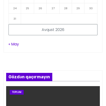
24
25
26
27
28
29
30
31
Avqust 2026
« May
Gözdən qaçırmayın
TOPLUM