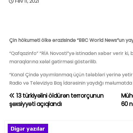
Fev 11, 2021
Çin hökuməti ölkə ərazisində “BBC World News”un ya
“Qafqazinfo” “RİA Novosti”yə istinadən xəbər verir ki,
maraqlarına xələl gətirməsi göstərilib.
“Kanal Çində yayımlanmaq üçün tələbləri yerinə yetir
Radio və Televiziya Baş İdarəsinin yaydığı məlumatda d
13 türkiyəlini öldürən terrorçunun
Müha
Y
şəxsiyyəti açıqlandı
60 n
a
z
Digər yazılar