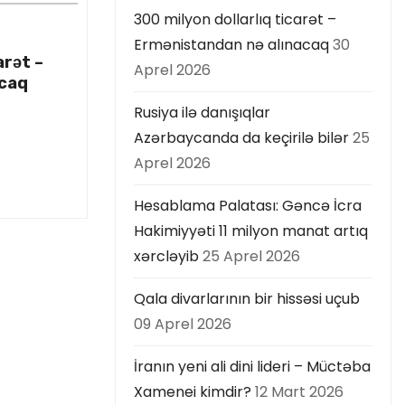
300 milyon dollarlıq ticarət –
Ermənistandan nə alınacaq
30
arət –
Aprel 2026
acaq
Rusiya ilə danışıqlar
Azərbaycanda da keçirilə bilər
25
Aprel 2026
Hesablama Palatası: Gəncə İcra
Hakimiyyəti 11 milyon manat artıq
xərcləyib
25 Aprel 2026
Qala divarlarının bir hissəsi uçub
09 Aprel 2026
İranın yeni ali dini lideri – Müctəba
Xamenei kimdir?
12 Mart 2026