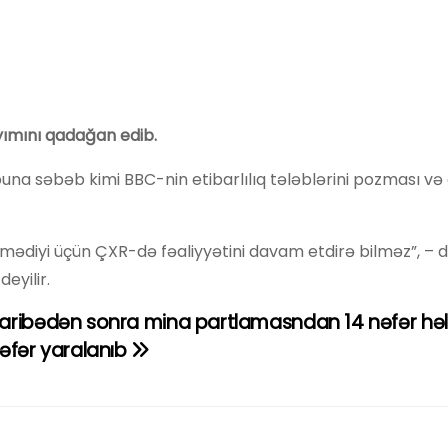
yımını qadağan edib.
 buna səbəb kimi BBC-nin etibarlılıq tələblərini pozması və
mədiyi üçün ÇXR-də fəaliyyətini davam etdirə bilməz”, – 
eyilir.
ribədən sonra mina partlamasndan 14 nəfər həl
əfər yaralanıb