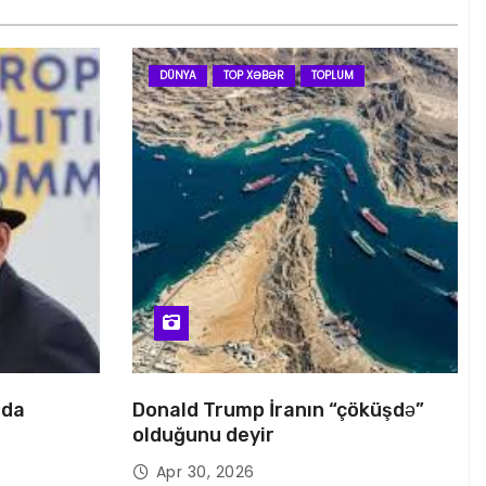
DÜNYA
TOP XƏBƏR
TOPLUM
nda
Donald Trump İranın “çöküşdə”
olduğunu deyir
Apr 30, 2026