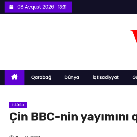
S
08 Avqust 2026
13:31
k
i
p
t
o
c
o
n
Qarabağ
Dünya
İqtisadiyyat
G
t
e
n
HADISƏ
t
Çin BBC-nin yayımını 