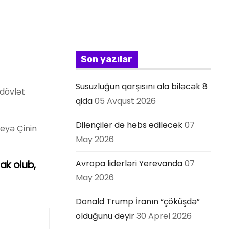
Son yazılar
Susuzluğun qarşısını ala biləcək 8
 dövlət
qida
05 Avqust 2026
Dilənçilər də həbs ediləcək
07
deyə Çinin
May 2026
Avropa liderləri Yerevanda
07
ak olub,
May 2026
Donald Trump İranın “çöküşdə”
olduğunu deyir
30 Aprel 2026