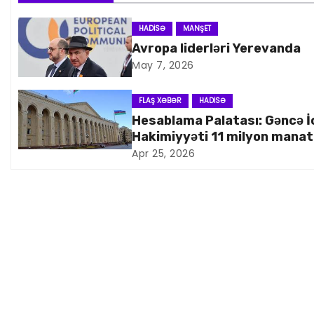
ı
n
HADISƏ
MANŞET
Avropa liderləri Yerevanda
a
May 7, 2026
v
FLAŞ XƏBƏR
HADISƏ
i
Hesablama Palatası: Gəncə İ
Hakimiyyəti 11 milyon manat
q
artıq xərcləyib
Apr 25, 2026
a
s
i
y
a