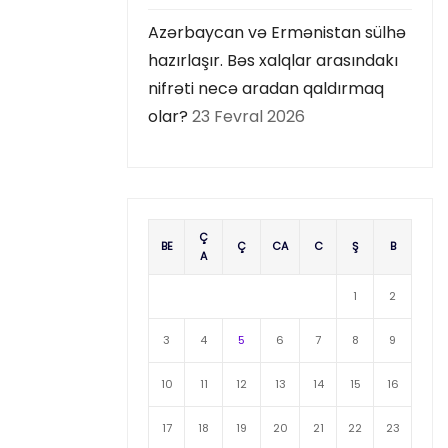
Azərbaycan və Ermənistan sülhə
hazırlaşır. Bəs xalqlar arasındakı
nifrəti necə aradan qaldırmaq
olar?
23 Fevral 2026
Ç
BE
Ç
CA
C
Ş
B
A
1
2
3
4
5
6
7
8
9
10
11
12
13
14
15
16
17
18
19
20
21
22
23