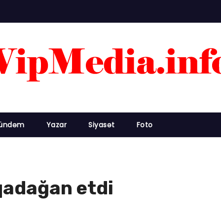
ündəm
Yazar
Siyasət
Foto
qadağan etdi