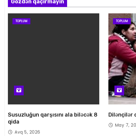
Gözdən qaçırmayın
TOPLUM
TOPLUM
Susuzluğun qarşısını ala biləcək 8
Dilənçilər
qida
May 7, 2
Avq 5, 2026