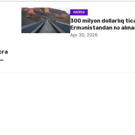
HADISƏ
300 milyon dollarlıq tic
Ermənistandan nə alın
Apr 30, 2026
cra