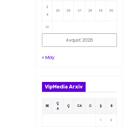
2
25
26
27
28
29
30
4
31
Avqust 2026
« May
VipMedia Arxiv
Ç
BE
Ç
CA
C
Ş
B
A
1
2