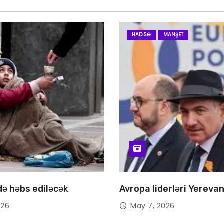
HADISƏ
MANŞET
 də həbs ediləcək
Avropa liderləri Yereva
026
May 7, 2026