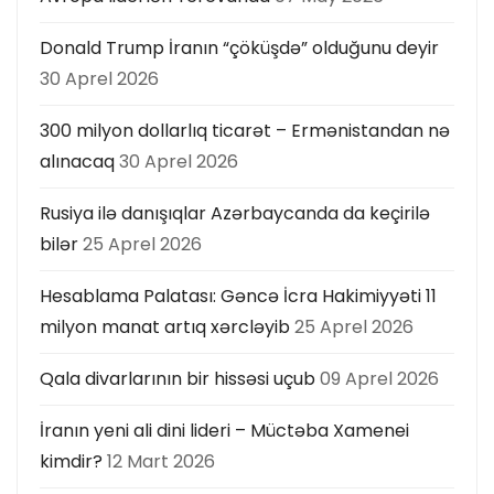
Donald Trump İranın “çöküşdə” olduğunu deyir
30 Aprel 2026
300 milyon dollarlıq ticarət – Ermənistandan nə
alınacaq
30 Aprel 2026
Rusiya ilə danışıqlar Azərbaycanda da keçirilə
bilər
25 Aprel 2026
Hesablama Palatası: Gəncə İcra Hakimiyyəti 11
milyon manat artıq xərcləyib
25 Aprel 2026
Qala divarlarının bir hissəsi uçub
09 Aprel 2026
İranın yeni ali dini lideri – Müctəba Xamenei
kimdir?
12 Mart 2026