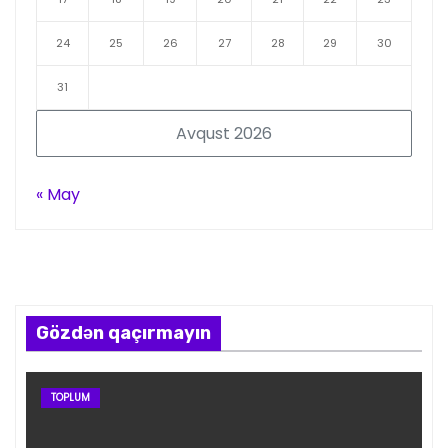
24
25
26
27
28
29
30
31
Avqust 2026
« May
Gözdən qaçırmayın
TOPLUM