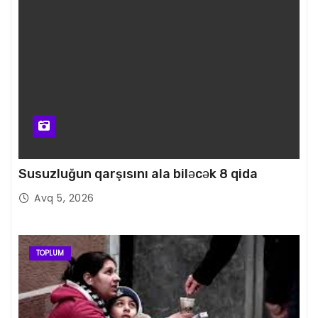
Susuzluğun qarşısını ala biləcək 8 qida
Avq 5, 2026
TOPLUM