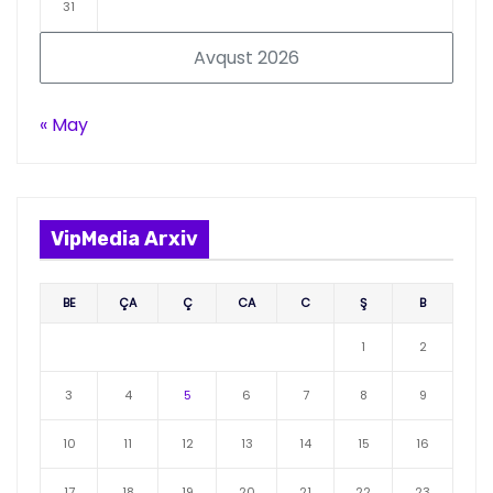
31
Avqust 2026
« May
VipMedia Arxiv
BE
ÇA
Ç
CA
C
Ş
B
1
2
3
4
5
6
7
8
9
10
11
12
13
14
15
16
17
18
19
20
21
22
23