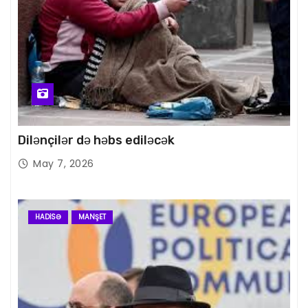
Dilənçilər də həbs ediləcək
May 7, 2026
HADISƏ
MANŞET