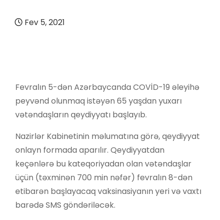
Fev 5, 2021
Fevralın 5-dən Azərbaycanda COVİD-19 əleyihə
peyvənd olunmaq istəyən 65 yaşdan yuxarı
vətəndaşların qeydiyyatı başlayıb.
Nazirlər Kabinetinin məlumatına görə, qeydiyyat
onlayn formada aparılır. Qeydiyyatdan
keçənlərə bu kateqoriyadan olan vətəndaşlar
üçün (təxminən 700 min nəfər) fevralın 8-dən
etibarən başlayacaq vaksinasiyanın yeri və vaxtı
barədə SMS göndəriləcək.