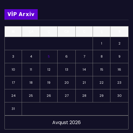
l
m
VİP Arxiv
ə
l
BE
ÇA
Ç
CA
C
Ş
B
ə
r
1
2
3
4
5
6
7
8
9
10
11
12
13
14
15
16
17
18
19
20
21
22
23
24
25
26
27
28
29
30
31
Avqust 2026