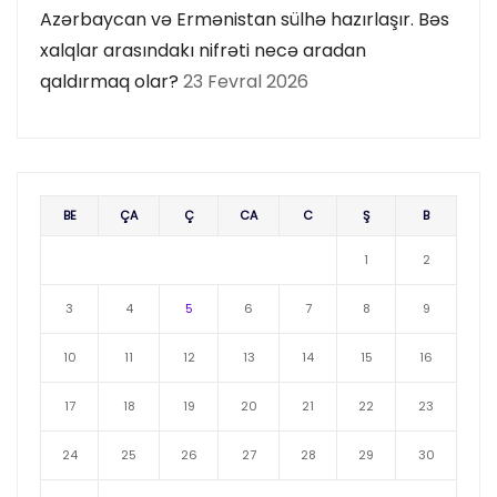
Azərbaycan və Ermənistan sülhə hazırlaşır. Bəs
xalqlar arasındakı nifrəti necə aradan
qaldırmaq olar?
23 Fevral 2026
BE
ÇA
Ç
CA
C
Ş
B
1
2
3
4
5
6
7
8
9
10
11
12
13
14
15
16
17
18
19
20
21
22
23
24
25
26
27
28
29
30