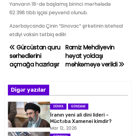
Yanvarın 18-də başlamış birinci mərhələdə
62 398 tibb işçisi peyvənd olunub.
Azərbaycanda Çinin “Sinovac” şirkətinin istehsal
etdiyi vaksin tətbiq edilir.
Gürcüstan quru
Ramiz Mehdiyevin
Y
sərhədlərini
həyat yoldaşı
a
açmağa hazırlaşır
məhkəməyə verildi
z
ı
Digər yazılar
n
DÜNYA
GÜNDƏM
a
İranın yeni ali dini lideri –
Müctəba Xamenei kimdir?
v
Mar 12, 2026