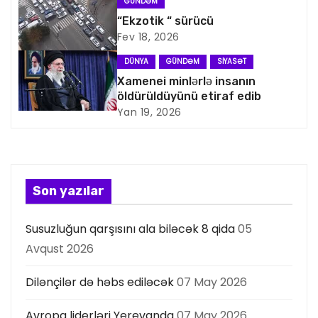
i
GÜNDƏM
“Ekzotik “ sürücü
q
Fev 18, 2026
a
DÜNYA
GÜNDƏM
SIYASƏT
Xamenei minlərlə insanın
s
öldürüldüyünü etiraf edib
Yan 19, 2026
i
y
a
Son yazılar
s
Susuzluğun qarşısını ala biləcək 8 qida
05
ı
Avqust 2026
Dilənçilər də həbs ediləcək
07 May 2026
Avropa liderləri Yerevanda
07 May 2026