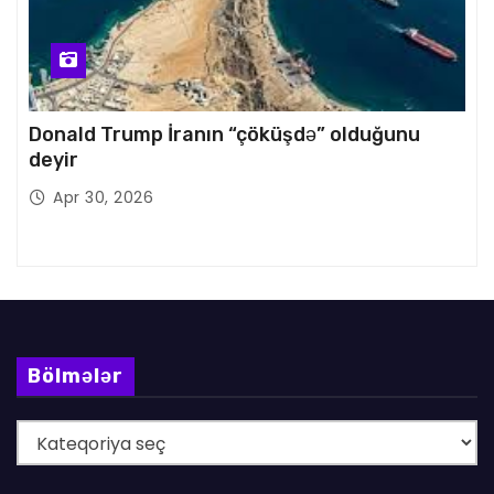
Donald Trump İranın “çöküşdə” olduğunu
deyir
Apr 30, 2026
Bölmələr
B
ö