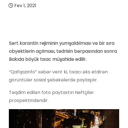
Fev 1, 2021
Sərt karantin rejiminin yumşaldılması və bir sıra
obyektlərin açılması, tədrisin bərpasından sonra
Bakıda böyük tıxac müşahidə edilir.
“Qafqazinfo” xəbər verir ki, tıxacı əks etdirən
görüntülər sosial şəbəkələrdə paylaşılır.
Təqdim edilən foto paytaxtın Neftçilər
prospektindəndir.