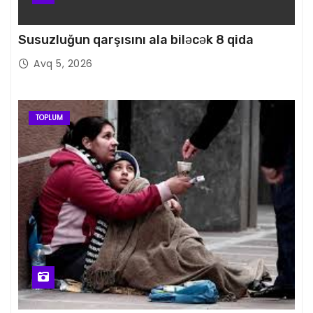
Susuzluğun qarşısını ala biləcək 8 qida
Avq 5, 2026
TOPLUM