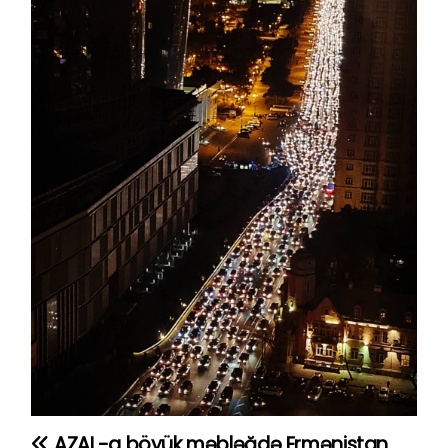
AZAL-a böyük məbləğdə
Ermənistan