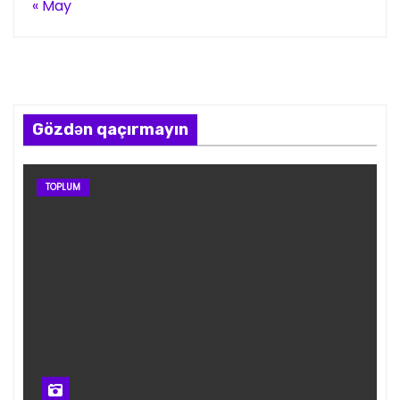
« May
Gözdən qaçırmayın
TOPLUM