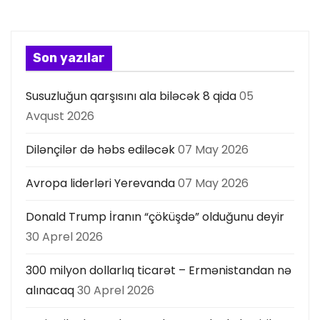
i
y
Son yazılar
a
Susuzluğun qarşısını ala biləcək 8 qida
05
s
Avqust 2026
ı
Dilənçilər də həbs ediləcək
07 May 2026
Avropa liderləri Yerevanda
07 May 2026
Donald Trump İranın “çöküşdə” olduğunu deyir
30 Aprel 2026
300 milyon dollarlıq ticarət – Ermənistandan nə
alınacaq
30 Aprel 2026