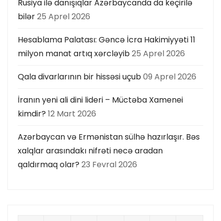
Rusiya ilə danışıqlar Azərbaycanda da keçirilə
bilər
25 Aprel 2026
Hesablama Palatası: Gəncə İcra Hakimiyyəti 11
milyon manat artıq xərcləyib
25 Aprel 2026
Qala divarlarının bir hissəsi uçub
09 Aprel 2026
İranın yeni ali dini lideri – Müctəba Xamenei
kimdir?
12 Mart 2026
Azərbaycan və Ermənistan sülhə hazırlaşır. Bəs
xalqlar arasındakı nifrəti necə aradan
qaldırmaq olar?
23 Fevral 2026