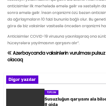
anticisimlər ilk mərhələdə əmələ gəlir və xəstəliyin 
sonra əmələ gəlir. İnsan orqanizmi özü bəzən anticisim
da ağırlaşmaların 10 faizi bununla bağlı olur. Bu geneti
görə də biz vaksinlər vasitəsilə öncədən orqanizmi hazı
Anticisimlər COVID-19 virusuna yaxınlaşaraq ona sünbülv
hüceyrələrə yayılmasının qarşısını alır”.
Azərbaycanda vaksinlərin vurulması pulsuz
Y
olacaq
a
z
Digər yazılar
ı
n
TOPLUM
Susuzluğun qarşısını ala bilə
a
8 qida