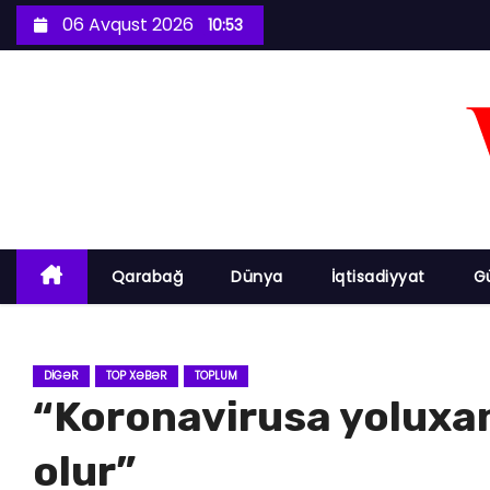
S
06 Avqust 2026
10:53
k
i
p
t
o
c
o
n
Qarabağ
Dünya
İqtisadiyyat
G
t
e
n
DIGƏR
TOP XƏBƏR
TOPLUM
t
“Koronavirusa yoluxanl
olur”