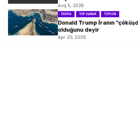
Avq 5, 2026
v
DÜNYA
TOP XƏBƏR
TOPLUM
i
Donald Trump İranın “çöküş
olduğunu deyir
q
Apr 30, 2026
a
s
i
y
a
s
ı