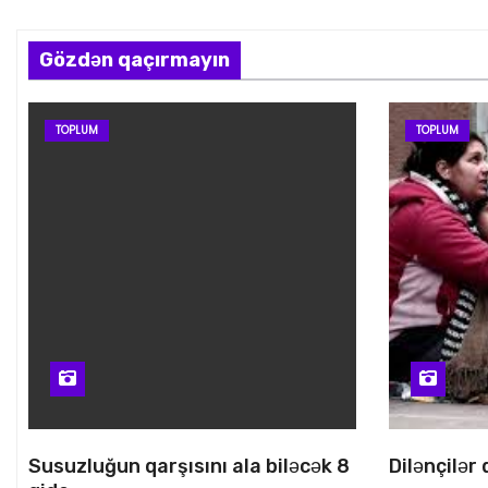
Gözdən qaçırmayın
TOPLUM
TOPLUM
Susuzluğun qarşısını ala biləcək 8
Dilənçilər