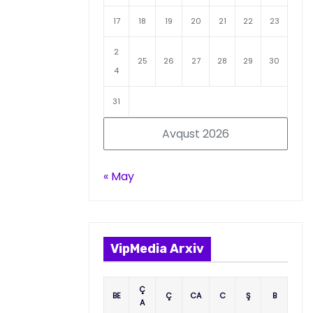
17
18
19
20
21
22
23
2
25
26
27
28
29
30
4
31
Avqust 2026
« May
VipMedia Arxiv
Ç
BE
Ç
CA
C
Ş
B
A