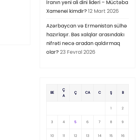
İranın yeni ali dini lideri – Müctəba
Xamenei kimdir?
12 Mart 2026
Azərbaycan və Ermənistan sülhə
hazırlaşır. Bəs xalqlar arasındakı
nifrəti necə aradan qaldırmaq
olar?
23 Fevral 2026
Ç
BE
Ç
CA
C
Ş
B
A
1
2
3
4
5
6
7
8
9
10
11
12
13
14
15
16