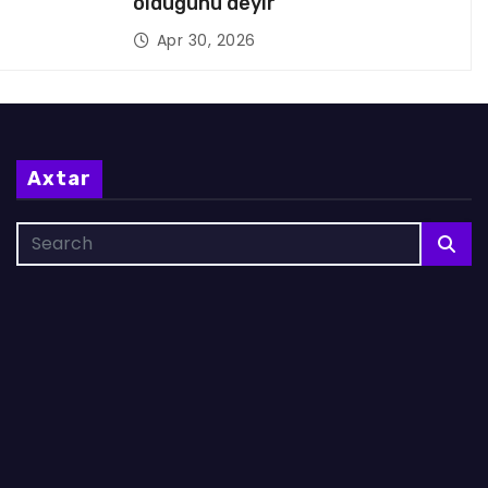
olduğunu deyir
Apr 30, 2026
Axtar