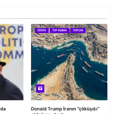
DÜNYA
TOP XƏBƏR
TOPLUM
nda
Donald Trump İranın “çöküşdə”