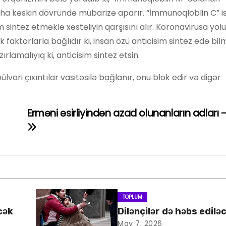
daha kəskin dövründə mübarizə aparır. “İmmunoqloblin C” is
 sintez etməklə xəstəliyin qarşısını alır. Koronavirusa yo
k faktorlarla bağlıdır ki, insan özü anticisim sintez edə bil
rlamalıyıq ki, anticisim sintez etsin.
ari çıxıntılar vasitəsilə bağlanır, onu blok edir və digər
Erməni əsirliyindən azad olunanların adları 
TOPLUM
cək
Dilənçilər də həbs edilə
May 7, 2026