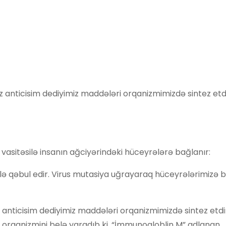
iz anticisim dediyimiz maddələri orqanizmimizdə sintez etdi
ı vasitəsilə insanın ağciyərindəki hüceyrələrə bağlanır:
ilə qəbul edir. Virus mutasiya uğrayaraq hüceyrələrimizə 
z anticisim dediyimiz maddələri orqanizmimizdə sintez etdir
san orqanizmini belə yaradıb ki, “İmmunoqloblin M” adlanan