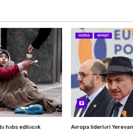
HADISƏ
MANŞET
 də həbs ediləcək
Avropa liderləri Yereva