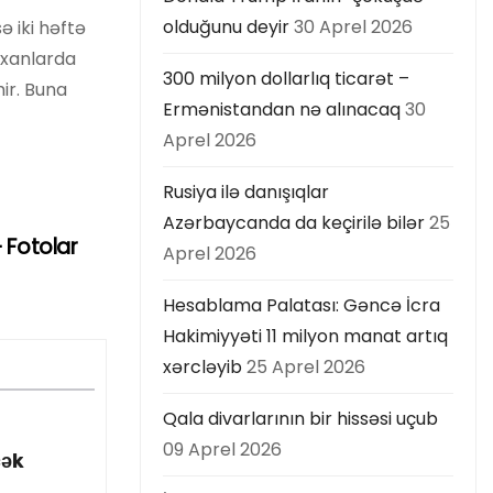
olduğunu deyir
30 Aprel 2026
ə iki həftə
luxanlarda
300 milyon dollarlıq ticarət –
mir. Buna
Ermənistandan nə alınacaq
30
Aprel 2026
Rusiya ilə danışıqlar
Azərbaycanda da keçirilə bilər
25
– Fotolar
Aprel 2026
Hesablama Palatası: Gəncə İcra
Hakimiyyəti 11 milyon manat artıq
xərcləyib
25 Aprel 2026
Qala divarlarının bir hissəsi uçub
09 Aprel 2026
cək