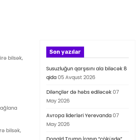
Son yazılar
rə bilsək,
Susuzluğun qarşısını ala biləcək 8
qida
05 Avqust 2026
Dilənçilər də həbs ediləcək
07
May 2026
bağlana
Avropa liderləri Yerevanda
07
May 2026
ə bilsək,
Donald Trump İranın “çöküşdə”