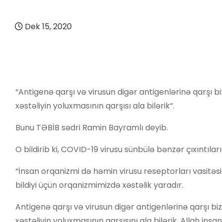
Dek 15, 2020
“Antigenə qarşı və virusun digər antigenlərinə qarşı b
xəstəliyin yoluxmasının qarşısı ala bilərik”.
Bunu TƏBİB sədri Ramin Bayramlı deyib.
O bildirib ki, COVID-19 virusu sünbülə bənzər çıxıntılar
“İnsan orqanizmi də həmin virusu reseptorları vasitəs
bildiyi üçün orqanizmimizdə xəstəlik yaradır.
Antigenə qarşı və virusun digər antigenlərinə qarşı bi
xəstəliyin yoluxmasının qarşısını ala bilərik. Allah in