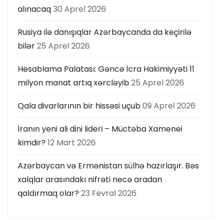
alınacaq
30 Aprel 2026
Rusiya ilə danışıqlar Azərbaycanda da keçirilə
bilər
25 Aprel 2026
Hesablama Palatası: Gəncə İcra Hakimiyyəti 11
milyon manat artıq xərcləyib
25 Aprel 2026
Qala divarlarının bir hissəsi uçub
09 Aprel 2026
İranın yeni ali dini lideri – Müctəba Xamenei
kimdir?
12 Mart 2026
Azərbaycan və Ermənistan sülhə hazırlaşır. Bəs
xalqlar arasındakı nifrəti necə aradan
qaldırmaq olar?
23 Fevral 2026