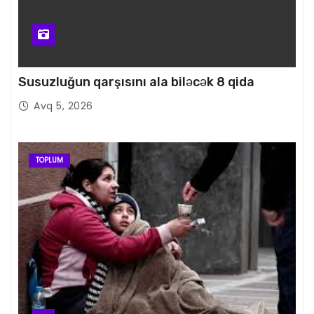
Susuzluğun qarşısını ala biləcək 8 qida
Avq 5, 2026
TOPLUM