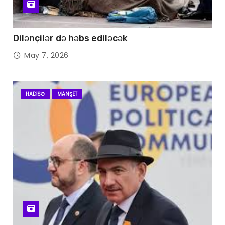
Dilənçilər də həbs ediləcək
May 7, 2026
HADISƏ
MANŞET