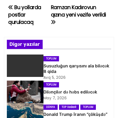
Bu yollarda
Ramzan Kadırovun
Y
postlar
qızına yeni vəzifə verildi
a
qurulacaq
z
ı
Digər yazılar
n
TOPLUM
a
Susuzluğun qarşısını ala biləcək
8 qida
v
Avq 5, 2026
i
TOPLUM
Dilənçilər də həbs ediləcək
q
May 7, 2026
a
DÜNYA
TOP XƏBƏR
TOPLUM
Donald Trump İranın “çöküşdə”