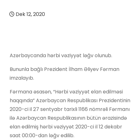
Dek 12, 2020
Azərbaycanda hərbi vəziyyət ləğv olunub.
Bununla bağlı Prezident İlham Əliyev Fərman
imzalayıb.
Fərmana əsasən, “Hərbi vəziyyət elan edilməsi
haqqında” Azərbaycan Respublikası Prezidentinin
2020-ci il 27 sentyabr tarixli 1166 nömrəli Fərmanı
ilə Azərbaycan Respublikasının bütün ərazisində
elan edilmiş hərbi vəziyyət 2020-ci il 12 dekabr
saat 00:00-dan ləğv edilib.