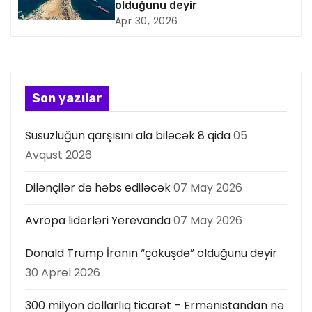
s
olduğunu deyir
Apr 30, 2026
i
y
a
Son yazılar
s
Susuzluğun qarşısını ala biləcək 8 qida
05
ı
Avqust 2026
Dilənçilər də həbs ediləcək
07 May 2026
Avropa liderləri Yerevanda
07 May 2026
Donald Trump İranın “çöküşdə” olduğunu deyir
30 Aprel 2026
300 milyon dollarlıq ticarət – Ermənistandan nə