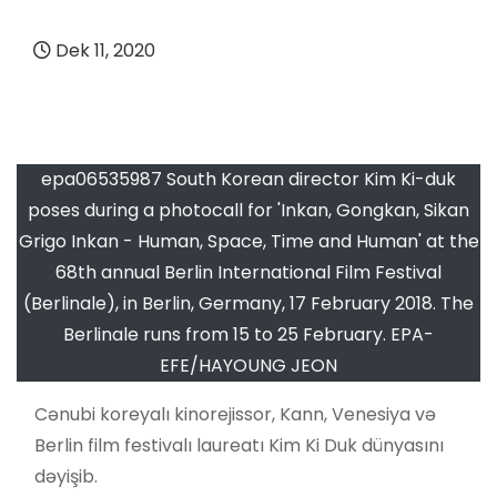
Dek 11, 2020
epa06535987 South Korean director Kim Ki-duk
poses during a photocall for 'Inkan, Gongkan, Sikan
Grigo Inkan - Human, Space, Time and Human' at the
68th annual Berlin International Film Festival
(Berlinale), in Berlin, Germany, 17 February 2018. The
Berlinale runs from 15 to 25 February. EPA-
EFE/HAYOUNG JEON
Cənubi koreyalı kinorejissor, Kann, Venesiya və
Berlin film festivalı laureatı Kim Ki Duk dünyasını
dəyişib.