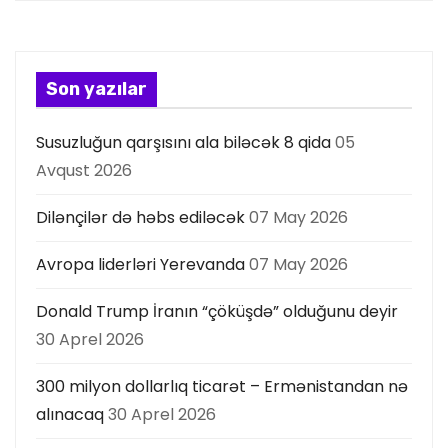
y
a
s
Son yazılar
ı
Susuzluğun qarşısını ala biləcək 8 qida
05
Avqust 2026
Dilənçilər də həbs ediləcək
07 May 2026
Avropa liderləri Yerevanda
07 May 2026
Donald Trump İranın “çöküşdə” olduğunu deyir
30 Aprel 2026
300 milyon dollarlıq ticarət – Ermənistandan nə
alınacaq
30 Aprel 2026