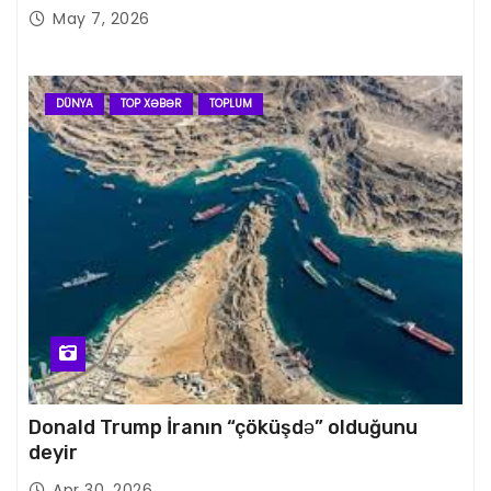
May 7, 2026
DÜNYA
TOP XƏBƏR
TOPLUM
Donald Trump İranın “çöküşdə” olduğunu
deyir
Apr 30, 2026