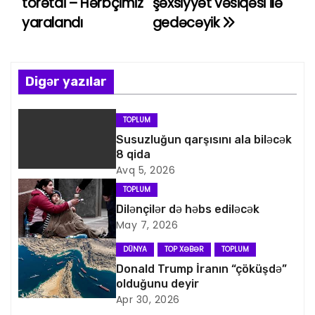
törətdi – Hərbçimiz
şəxsiyyət vəsiqəsi ilə
yaralandı
gedəcəyik
z
ı
n
Digər yazılar
a
TOPLUM
v
Susuzluğun qarşısını ala biləcək
8 qida
i
Avq 5, 2026
TOPLUM
q
Dilənçilər də həbs ediləcək
May 7, 2026
a
DÜNYA
TOP XƏBƏR
TOPLUM
s
Donald Trump İranın “çöküşdə”
olduğunu deyir
i
Apr 30, 2026