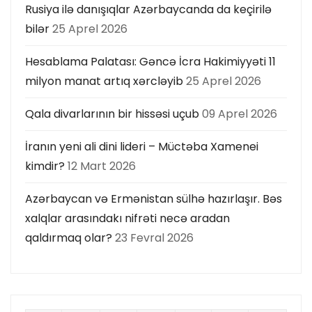
Rusiya ilə danışıqlar Azərbaycanda da keçirilə
bilər
25 Aprel 2026
Hesablama Palatası: Gəncə İcra Hakimiyyəti 11
milyon manat artıq xərcləyib
25 Aprel 2026
Qala divarlarının bir hissəsi uçub
09 Aprel 2026
İranın yeni ali dini lideri – Müctəba Xamenei
kimdir?
12 Mart 2026
Azərbaycan və Ermənistan sülhə hazırlaşır. Bəs
xalqlar arasındakı nifrəti necə aradan
qaldırmaq olar?
23 Fevral 2026