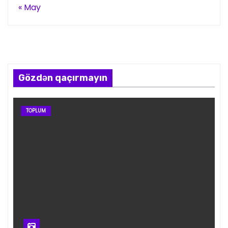
« May
Gözdən qaçırmayın
TOPLUM