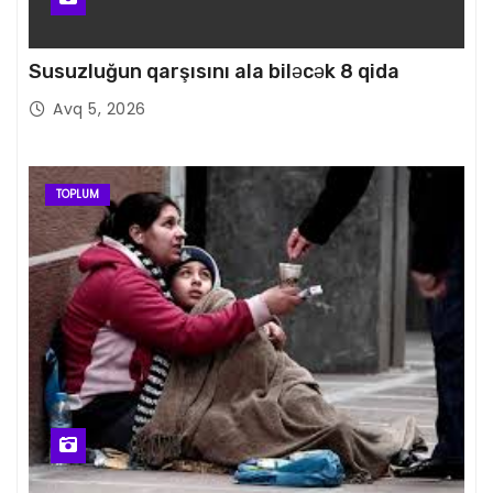
Susuzluğun qarşısını ala biləcək 8 qida
Avq 5, 2026
TOPLUM