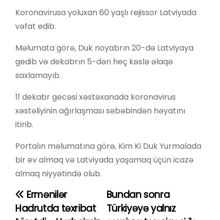
Koronavirusa yoluxan 60 yaşlı rejissor Latviyada
vəfat edib.
Məlumata görə, Duk noyabrın 20-də Latviyaya
gedib və dekabrın 5-dən heç kəslə əlaqə
saxlamayıb.
11 dekabr gecəsi xəstəxanada koronavirus
xəstəliyinin ağırlaşması səbəbindən həyatını
itirib.
Portalın məlumatına görə, Kim Ki Duk Yurmalada
bir ev almaq və Latviyada yaşamaq üçün icazə
almaq niyyətində olub.
Ermənilər
Bundan sonra
Y
Hadrutda təxribat
Türkiyəyə yalnız
a