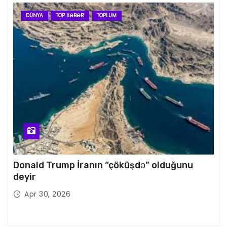
DÜNYA
TOP XƏBƏR
TOPLUM
Donald Trump İranın “çöküşdə” olduğunu
deyir
Apr 30, 2026