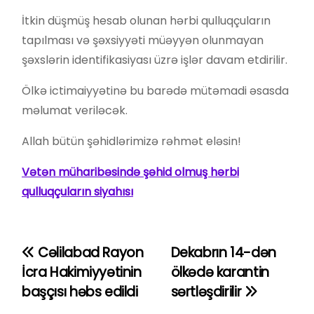
İtkin düşmüş hesab olunan hərbi qulluqçuların
tapılması və şəxsiyyəti müəyyən olunmayan
şəxslərin identifikasiyası üzrə işlər davam etdirilir.
Ölkə ictimaiyyətinə bu barədə mütəmadi əsasda
məlumat veriləcək.
Allah bütün şəhidlərimizə rəhmət eləsin!
Vətən müharibəsində şəhid olmuş hərbi
qulluqçuların siyahısı
Cəlilabad Rayon
Dekabrın 14-dən
Y
İcra Hakimiyyətinin
ölkədə karantin
a
başçısı həbs edildi
sərtləşdirilir