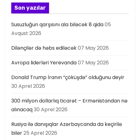
a
Son yazılar
s
Susuzluğun qarşısını ala biləcək 8 qida
05
ı
Avqust 2026
Dilənçilər də həbs ediləcək
07 May 2026
Avropa liderləri Yerevanda
07 May 2026
Donald Trump İranın “çöküşdə” olduğunu deyir
30 Aprel 2026
300 milyon dollarlıq ticarət – Ermənistandan nə
alınacaq
30 Aprel 2026
Rusiya ilə danışıqlar Azərbaycanda da keçirilə
bilər
25 Aprel 2026