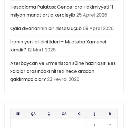
Hesablama Palatası: Gəncə İcra Hakimiyyəti 11
milyon manat artıq xərcləyib
25 Aprel 2026
Qala divarlarının bir hissəsi uçub
09 Aprel 2026
İranın yeni ali dini lideri – Müctəba Xamenei
kimdir?
12 Mart 2026
Azərbaycan və Ermənistan sülhə hazırlaşır. Bəs
xalqlar arasındakı nifrəti necə aradan
qaldırmaq olar?
23 Fevral 2026
BE
ÇA
Ç
CA
C
Ş
B
1
2