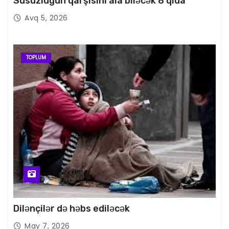
Susuzluğun qarşısını ala biləcək 8 qida
Avq 5, 2026
TOPLUM
Dilənçilər də həbs ediləcək
May 7, 2026