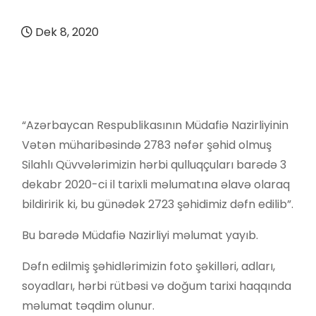
Dek 8, 2020
“Azərbaycan Respublikasının Müdafiə Nazirliyinin
Vətən müharibəsində 2783 nəfər şəhid olmuş
Silahlı Qüvvələrimizin hərbi qulluqçuları barədə 3
dekabr 2020-ci il tarixli məlumatına əlavə olaraq
bildiririk ki, bu günədək 2723 şəhidimiz dəfn edilib”.
Bu barədə Müdafiə Nazirliyi məlumat yayıb.
Dəfn edilmiş şəhidlərimizin foto şəkilləri, adları,
soyadları, hərbi rütbəsi və doğum tarixi haqqında
məlumat təqdim olunur.