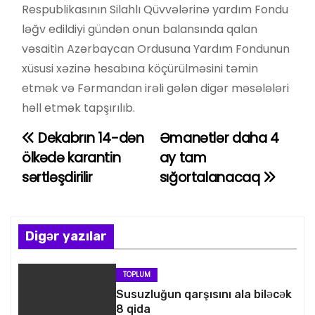
Respublikasının Silahlı Qüvvələrinə yardım Fondu
ləğv edildiyi gündən onun balansında qalan
vəsaitin Azərbaycan Ordusuna Yardım Fondunun
xüsusi xəzinə hesabına köçürülməsini təmin
etmək və Fərmandan irəli gələn digər məsələləri
həll etmək tapşırılıb.
Dekabrın 14-dən
Əmanətlər daha 4
Y
ölkədə karantin
ay tam
a
sərtləşdirilir
sığortalanacaq
z
ı
Digər yazılar
n
TOPLUM
a
Susuzluğun qarşısını ala biləcək
8 qida