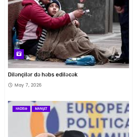
Dilənçilər də həbs ediləcək
May 7, 2026
HADISƏ
MANŞET