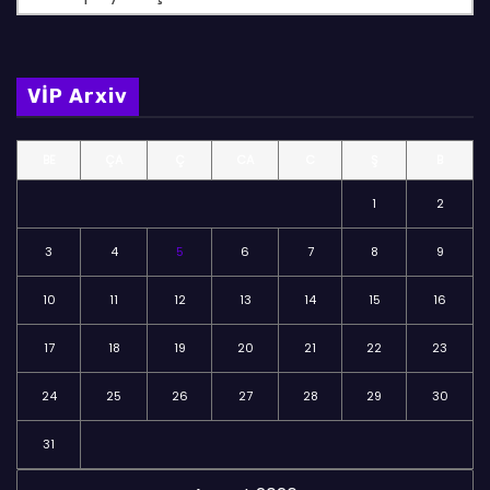
ö
l
m
VİP Arxiv
ə
l
BE
ÇA
Ç
CA
C
Ş
B
ə
r
1
2
3
4
5
6
7
8
9
10
11
12
13
14
15
16
17
18
19
20
21
22
23
24
25
26
27
28
29
30
31