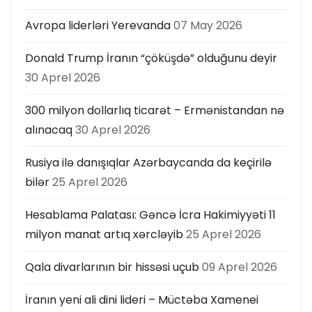
Avropa liderləri Yerevanda
07 May 2026
Donald Trump İranın “çöküşdə” olduğunu deyir
30 Aprel 2026
300 milyon dollarlıq ticarət – Ermənistandan nə
alınacaq
30 Aprel 2026
Rusiya ilə danışıqlar Azərbaycanda da keçirilə
bilər
25 Aprel 2026
Hesablama Palatası: Gəncə İcra Hakimiyyəti 11
milyon manat artıq xərcləyib
25 Aprel 2026
Qala divarlarının bir hissəsi uçub
09 Aprel 2026
İranın yeni ali dini lideri – Müctəba Xamenei