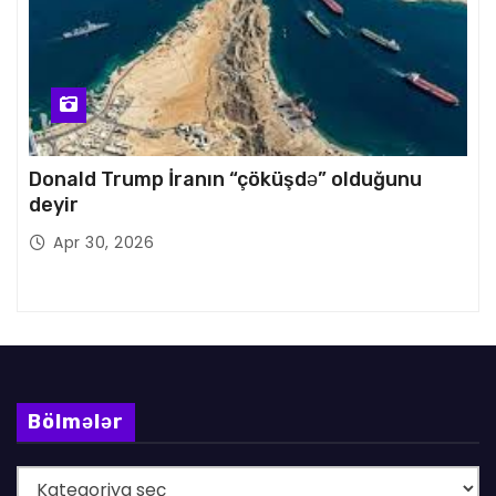
Donald Trump İranın “çöküşdə” olduğunu
deyir
Apr 30, 2026
Bölmələr
B