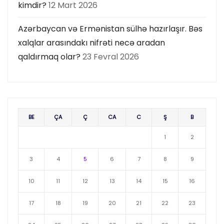
kimdir?
12 Mart 2026
Azərbaycan və Ermənistan sülhə hazırlaşır. Bəs
xalqlar arasındakı nifrəti necə aradan
qaldırmaq olar?
23 Fevral 2026
BE
ÇA
Ç
CA
C
Ş
B
1
2
3
4
5
6
7
8
9
10
11
12
13
14
15
16
17
18
19
20
21
22
23