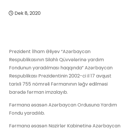
Dek 8, 2020
Prezident İlham Əliyev “Azərbaycan
Respublikasının Silahlı Qüvvələrinə yardım
Fondunun yaradılması haqqında” Azərbaycan
Respublikası Prezidentinin 2002-ci il 17 avqust
tarixli 755 nömrəli Fərmanının ləğv edilməsi
barədə fərman imzalayıb.
Fərmana əsasən Azərbaycan Ordusuna Yardım
Fondu yaradılıb.
Fərmana əsasən Nazirlər Kabinetinə Azərbaycan