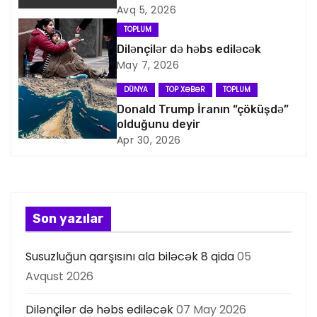
v
Avq 5, 2026
i
TOPLUM
Dilənçilər də həbs ediləcək
q
May 7, 2026
a
DÜNYA
TOP XƏBƏR
TOPLUM
Donald Trump İranın “çöküşdə”
s
olduğunu deyir
Apr 30, 2026
i
y
a
Son yazılar
s
Susuzluğun qarşısını ala biləcək 8 qida
05
ı
Avqust 2026
Dilənçilər də həbs ediləcək
07 May 2026