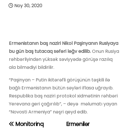
Noy 30, 2020
Ermənistanın baş naziri Nikol Paşinyanın Rusiyaya
bu gün baş tutacaq səfəri ləğv edilib.
Onun Rusiya
rəhbərliyindən yüksək səviyyədə görüşə razılıq
ala bilmədiyi bildirilir.
“Paşinyan – Putin ikitərəfli görüşünün təşkili ilə
bağlı Ermənistanın bütün səyləri iflasa uğrayıb.
Respublika baş naziri protokol xidmətinin rəhbəri
Yerevana geri çağırılıb”, – deyə məlumatı yayan
“Novosti Armeniya” nəşri qeyd edib.
Monitorinq
Ermənilər
Y