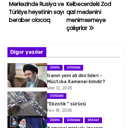
Mərkəzində Rusiya və
Kəlbəcərdəki Zod
a
Türkiyə heyətinin sayı
qızıl mədənini
bərabər olacaq
mənimsəməyə
z
çalışırlar
ı
n
Digər yazılar
a
v
DÜNYA
GÜNDƏM
İranın yeni ali dini lideri –
i
Müctəba Xamenei kimdir?
Mar 12, 2026
q
GÜNDƏM
a
“Ekzotik “ sürücü
Fev 18, 2026
s
DÜNYA
GÜNDƏM
SIYASƏT