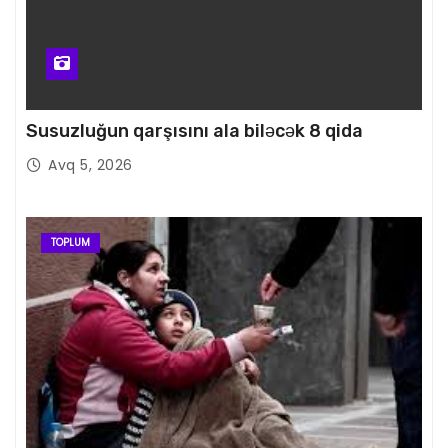
Susuzluğun qarşısını ala biləcək 8 qida
Avq 5, 2026
TOPLUM