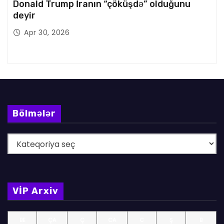
Donald Trump İranın “çöküşdə” olduğunu
deyir
Apr 30, 2026
Bölmələr
B
ö
l
m
VİP Arxiv
ə
l
BE
ÇA
Ç
CA
C
Ş
B
ə