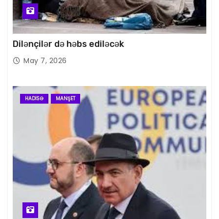
Dilənçilər də həbs ediləcək
May 7, 2026
HADISƏ
MANŞET