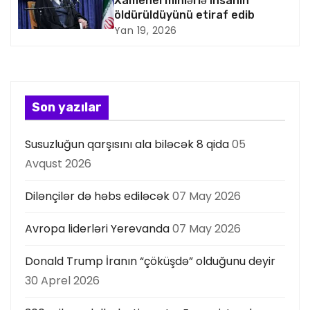
i
Xamenei minlərlə insanın
öldürüldüyünü etiraf edib
y
Yan 19, 2026
a
s
Son yazılar
ı
Susuzluğun qarşısını ala biləcək 8 qida
05
Avqust 2026
Dilənçilər də həbs ediləcək
07 May 2026
Avropa liderləri Yerevanda
07 May 2026
Donald Trump İranın “çöküşdə” olduğunu deyir
30 Aprel 2026