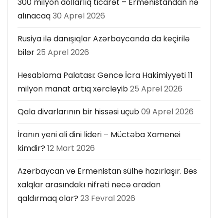
300 milyon dollarlıq ticarət – Ermənistandan nə
alınacaq
30 Aprel 2026
Rusiya ilə danışıqlar Azərbaycanda da keçirilə
bilər
25 Aprel 2026
Hesablama Palatası: Gəncə İcra Hakimiyyəti 11
milyon manat artıq xərcləyib
25 Aprel 2026
Qala divarlarının bir hissəsi uçub
09 Aprel 2026
İranın yeni ali dini lideri – Müctəba Xamenei
kimdir?
12 Mart 2026
Azərbaycan və Ermənistan sülhə hazırlaşır. Bəs
xalqlar arasındakı nifrəti necə aradan
qaldırmaq olar?
23 Fevral 2026