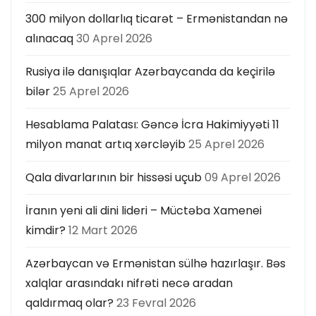
300 milyon dollarlıq ticarət – Ermənistandan nə
alınacaq
30 Aprel 2026
Rusiya ilə danışıqlar Azərbaycanda da keçirilə
bilər
25 Aprel 2026
Hesablama Palatası: Gəncə İcra Hakimiyyəti 11
milyon manat artıq xərcləyib
25 Aprel 2026
Qala divarlarının bir hissəsi uçub
09 Aprel 2026
İranın yeni ali dini lideri – Müctəba Xamenei
kimdir?
12 Mart 2026
Azərbaycan və Ermənistan sülhə hazırlaşır. Bəs
xalqlar arasındakı nifrəti necə aradan
qaldırmaq olar?
23 Fevral 2026