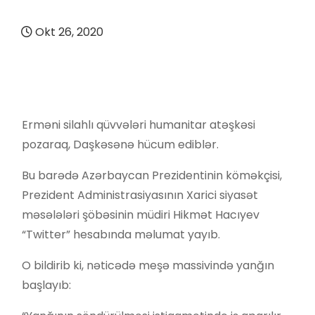
Okt 26, 2020
Erməni silahlı qüvvələri humanitar atəşkəsi
pozaraq, Daşkəsənə hücum ediblər.
Bu barədə Azərbaycan Prezidentinin köməkçisi,
Prezident Administrasiyasının Xarici siyasət
məsələləri şöbəsinin müdiri Hikmət Hacıyev
“Twitter” hesabında məlumat yayıb.
O bildirib ki, nəticədə meşə massivində yanğın
başlayıb: