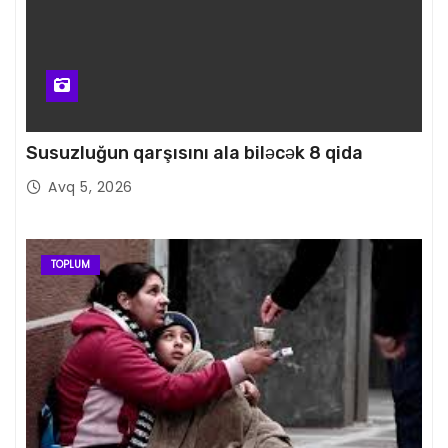
Susuzluğun qarşısını ala biləcək 8 qida
Avq 5, 2026
TOPLUM