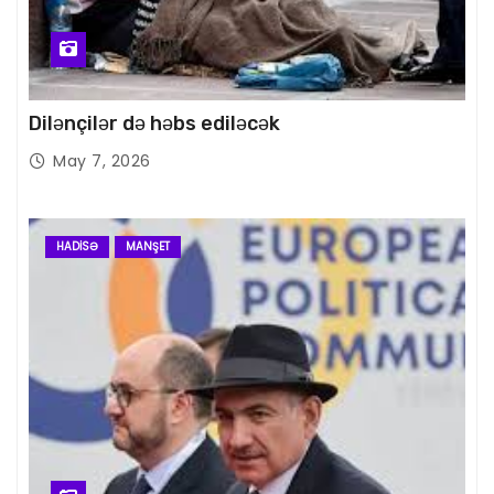
Dilənçilər də həbs ediləcək
May 7, 2026
HADISƏ
MANŞET