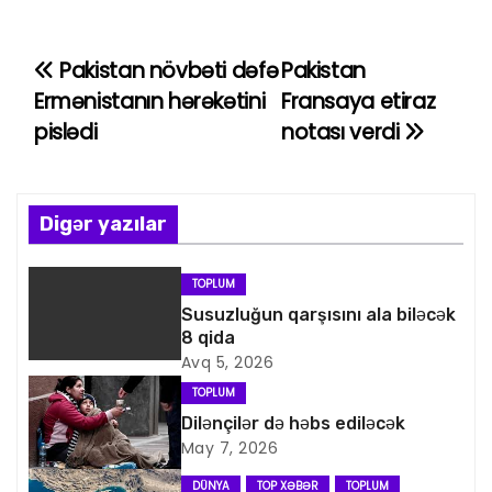
Pakistan növbəti dəfə
Pakistan
Y
Ermənistanın hərəkətini
Fransaya etiraz
a
pislədi
notası verdi
z
ı
Digər yazılar
n
TOPLUM
a
Susuzluğun qarşısını ala biləcək
8 qida
v
Avq 5, 2026
i
TOPLUM
Dilənçilər də həbs ediləcək
q
May 7, 2026
DÜNYA
TOP XƏBƏR
TOPLUM