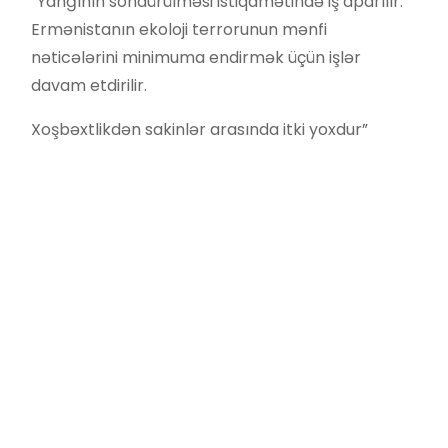
“Yanğının söndürülməsi istiqamətində iş aparılır.
Ermənistanın ekoloji terrorunun mənfi
nəticələrini minimuma endirmək üçün işlər
davam etdirilir.
Xoşbəxtlikdən sakinlər arasında itki yoxdur”