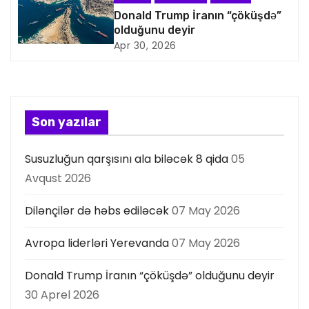
a
Donald Trump İranın “çöküşdə”
s
olduğunu deyir
Apr 30, 2026
i
y
a
Son yazılar
s
Susuzluğun qarşısını ala biləcək 8 qida
05
ı
Avqust 2026
Dilənçilər də həbs ediləcək
07 May 2026
Avropa liderləri Yerevanda
07 May 2026
Donald Trump İranın “çöküşdə” olduğunu deyir
30 Aprel 2026