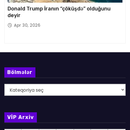
Donald Trump İranın “çöküşdə” olduğunu
deyir
Apr 30, 2026
Bölmələr
B
ö
l
m
VİP Arxiv
ə
l