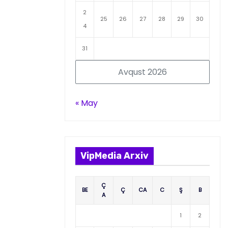
2
25
26
27
28
29
30
4
31
Avqust 2026
« May
VipMedia Arxiv
Ç
BE
Ç
CA
C
Ş
B
A
1
2