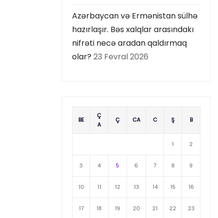
Azərbaycan və Ermənistan sülhə
hazırlaşır. Bəs xalqlar arasındakı
nifrəti necə aradan qaldırmaq
olar?
23 Fevral 2026
Ç
BE
Ç
CA
C
Ş
B
A
1
2
3
4
5
6
7
8
9
10
11
12
13
14
15
16
17
18
19
20
21
22
23