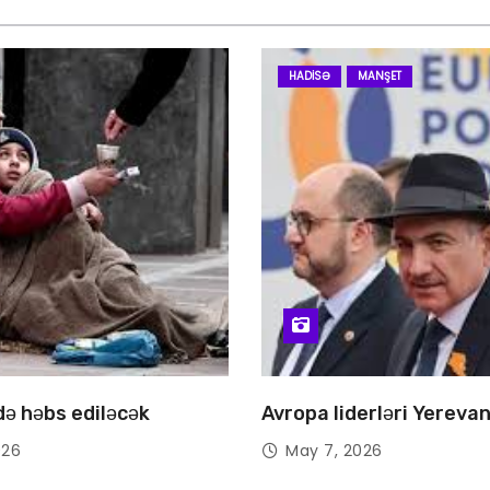
HADISƏ
MANŞET
 də həbs ediləcək
Avropa liderləri Yereva
026
May 7, 2026