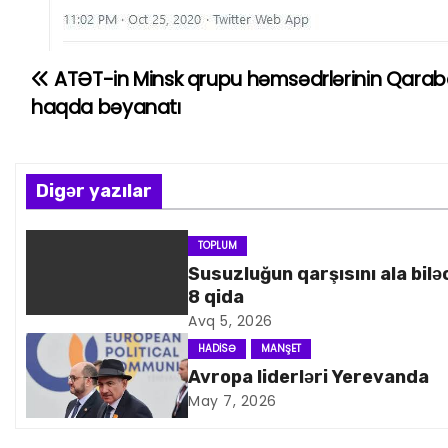
ATƏT-in Minsk qrupu həmsədrlərinin Qara
Y
haqda bəyanatı
a
z
Digər yazılar
ı
n
TOPLUM
Susuzluğun qarşısını ala bilə
a
8 qida
Avq 5, 2026
v
HADISƏ
MANŞET
i
Avropa liderləri Yerevanda
May 7, 2026
q