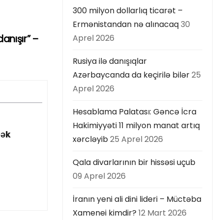
300 milyon dollarlıq ticarət –
Ermənistandan nə alınacaq
30
anışır” –
Aprel 2026
Rusiya ilə danışıqlar
Azərbaycanda da keçirilə bilər
25
Aprel 2026
Hesablama Palatası: Gəncə İcra
Hakimiyyəti 11 milyon manat artıq
cək
xərcləyib
25 Aprel 2026
Qala divarlarının bir hissəsi uçub
09 Aprel 2026
İranın yeni ali dini lideri – Müctəba
Xamenei kimdir?
12 Mart 2026