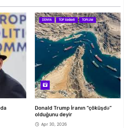
DÜNYA
TOP XƏBƏR
TOPLUM
nda
Donald Trump İranın “çöküşdə”
olduğunu deyir
Apr 30, 2026