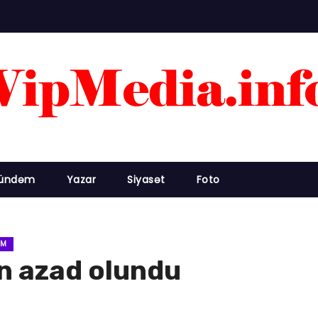
ündəm
Yazar
Siyasət
Foto
UM
an azad olundu