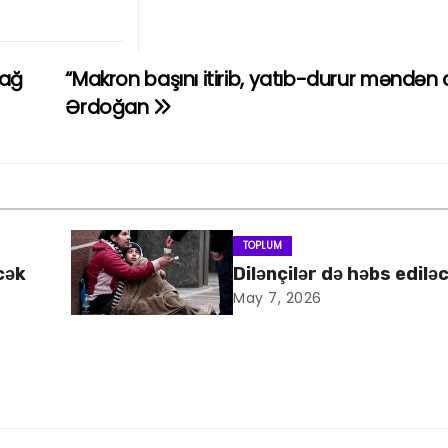
bağ
“Makron başını itirib, yatıb-durur məndən d
Ərdoğan
TOPLUM
cək
Dilənçilər də həbs edilə
May 7, 2026