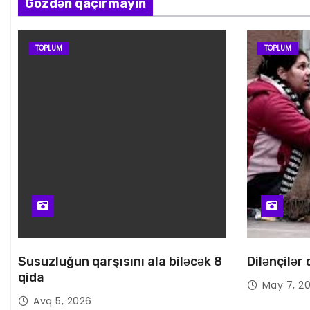
Gözdən qaçırmayın
TOPLUM
TOPLUM
Susuzluğun qarşısını ala biləcək 8
Dilənçilər
qida
May 7, 2
Avq 5, 2026