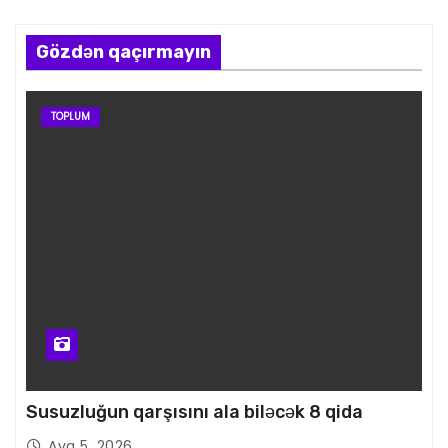
Gözdən qaçırmayın
TOPLUM
Susuzluğun qarşısını ala biləcək 8 qida
Avq 5, 2026