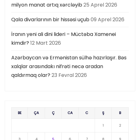
milyon manat artıq xərcləyib
25 Aprel 2026
Qala divarlarının bir hissəsi uçub
09 Aprel 2026
İranın yeni ali dini lideri – Müctəba Xamenei
kimdir?
12 Mart 2026
Azərbaycan və Ermənistan sülhə hazırlaşır. Bəs
xalqlar arasındakı nifrəti necə aradan
qaldırmaq olar?
23 Fevral 2026
BE
ÇA
Ç
CA
C
Ş
B
1
2
3
4
5
6
7
8
9