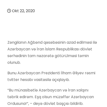
Okt 22, 2020
Zəngilanın Ağbənd qəsəbəsinin azad edilməsi ilə
Azərbaycan və İran İslam Respublikası dövlət
sərhədinin tam nəzarətə götürülməsi təmin
olunub.
Bunu Azərbaycan Prezidenti İlham Əliyev rəsmi
tvitter hesabı vasitəsilə açıqlayıb.
“Bu münasibətlə Azərbaycan və İran xalqını
təbrik edirəm. Eşq olsun müzəffər Azərbaycan
Ordusuna!”, – deyə dövlət başçısı bildirib.