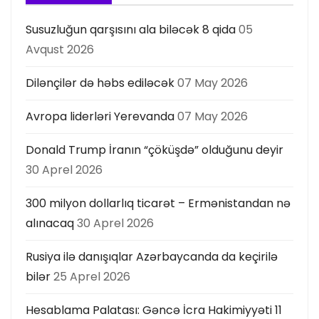
s
Susuzluğun qarşısını ala biləcək 8 qida
05
ı
Avqust 2026
Dilənçilər də həbs ediləcək
07 May 2026
Avropa liderləri Yerevanda
07 May 2026
Donald Trump İranın “çöküşdə” olduğunu deyir
30 Aprel 2026
300 milyon dollarlıq ticarət – Ermənistandan nə
alınacaq
30 Aprel 2026
Rusiya ilə danışıqlar Azərbaycanda da keçirilə
bilər
25 Aprel 2026
Hesablama Palatası: Gəncə İcra Hakimiyyəti 11