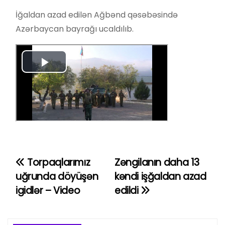
İğaldan azad edilən Ağbənd qəsəbəsində
Azərbaycan bayrağı ucaldılıb.
Torpaqlarımız
Zəngilanın daha 13
Y
uğrunda döyüşən
kəndi işğaldan azad
a
igidlər – Video
edildi
z