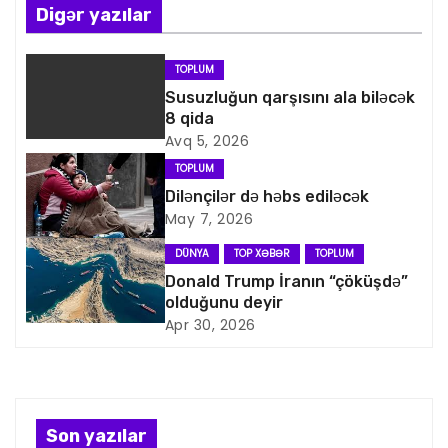
ı
Digər yazılar
n
TOPLUM
a
Susuzluğun qarşısını ala biləcək
8 qida
v
Avq 5, 2026
i
TOPLUM
Dilənçilər də həbs ediləcək
q
May 7, 2026
a
DÜNYA
TOP XƏBƏR
TOPLUM
Donald Trump İranın “çöküşdə”
s
olduğunu deyir
Apr 30, 2026
i
y
a
Son yazılar