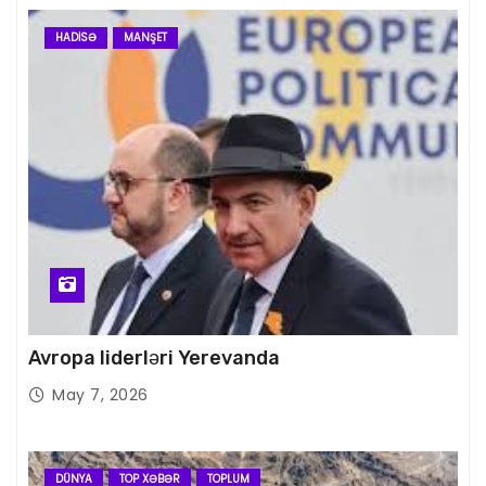
HADISƏ
MANŞET
Avropa liderləri Yerevanda
May 7, 2026
DÜNYA
TOP XƏBƏR
TOPLUM