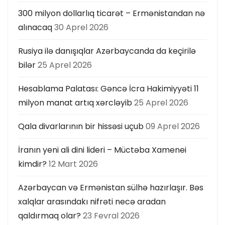
300 milyon dollarlıq ticarət – Ermənistandan nə
alınacaq
30 Aprel 2026
Rusiya ilə danışıqlar Azərbaycanda da keçirilə
bilər
25 Aprel 2026
Hesablama Palatası: Gəncə İcra Hakimiyyəti 11
milyon manat artıq xərcləyib
25 Aprel 2026
Qala divarlarının bir hissəsi uçub
09 Aprel 2026
İranın yeni ali dini lideri – Müctəba Xamenei
kimdir?
12 Mart 2026
Azərbaycan və Ermənistan sülhə hazırlaşır. Bəs
xalqlar arasındakı nifrəti necə aradan
qaldırmaq olar?
23 Fevral 2026