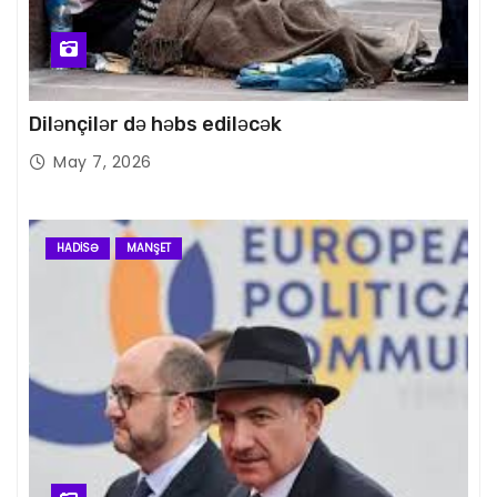
Dilənçilər də həbs ediləcək
May 7, 2026
HADISƏ
MANŞET