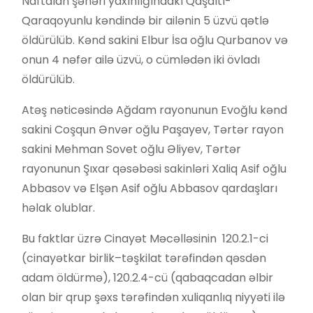
Naftalan şəhəri yaxınlığındakı Qaşaltı-
Qaraqoyunlu kəndində bir ailənin 5 üzvü qətlə
öldürülüb. Kənd sakini Elbur İsa oğlu Qurbanov və
onun 4 nəfər ailə üzvü, o cümlədən iki övladı
öldürülüb.
Atəş nəticəsində Ağdam rayonunun Evoğlu kənd
sakini Coşqun Ənvər oğlu Paşayev, Tərtər rayon
sakini Mehman Sovet oğlu Əliyev, Tərtər
rayonunun Şıxar qəsəbəsi sakinləri Xaliq Asif oğlu
Abbasov və Elşən Asif oğlu Abbasov qardaşları
həlak olublar.
Bu faktlar üzrə Cinayət Məcəlləsinin 120.2.1-ci
(cinayətkar birlik–təşkilat tərəfindən qəsdən
adam öldürmə), 120.2.4-cü (qabaqcadan əlbir
olan bir qrup şəxs tərəfindən xuliqanlıq niyyəti ilə