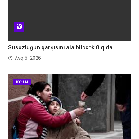
Susuzluğun qarşısını ala biləcək 8 qida
Avq 5, 2026
TOPLUM