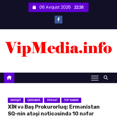
S
06 Avqust 2026
22:26
k
i
p
t
o
c
o
n
t
e
n
t
MANŞET
QARABAĞ
SIYASƏT
TOP XƏBƏR
XİN və Baş Prokurorluq: Ermənistan
SQ-nin atəşi nəticəsində 10 nəfər