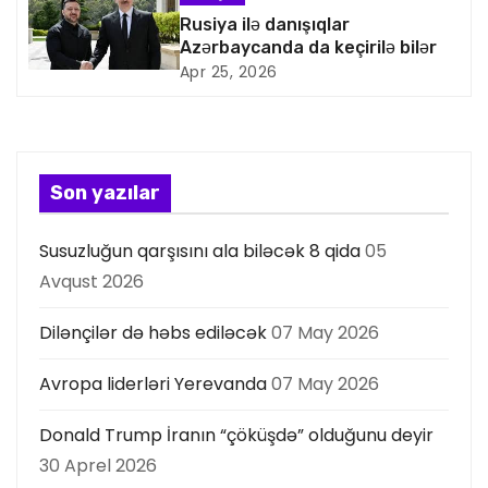
i
Rusiya ilə danışıqlar
y
Azərbaycanda da keçirilə bilər
Apr 25, 2026
a
s
ı
Son yazılar
Susuzluğun qarşısını ala biləcək 8 qida
05
Avqust 2026
Dilənçilər də həbs ediləcək
07 May 2026
Avropa liderləri Yerevanda
07 May 2026
Donald Trump İranın “çöküşdə” olduğunu deyir
30 Aprel 2026