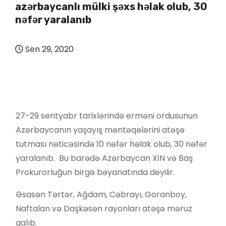
azərbaycanlı mülki şəxs həlak olub, 30
nəfər yaralanıb
Sen 29, 2020
27-29 sentyabr tarixlərində erməni ordusunun
Azərbaycanın yaşayış məntəqələrini atəşə
tutması nəticəsində 10 nəfər həlak olub, 30 nəfər
yaralanıb. Bu barədə Azərbaycan XİN və Baş
Prokurorluğun birgə bəyanatında deyilir.
Əsasən Tərtər, Ağdam, Cəbrayı, Goranboy,
Naftalan və Daşkəsən rayonları atəşə məruz
qalıb.