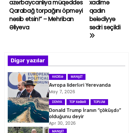
azərbaycanlıya müqəddəs
xadimə
a
Qarabağ torpağını öpməyi
qadın
nəsib etsin!” – Mehriban
bələdiyyə
z
Əliyeva
sədri seçildi
ı
n
a
Digər yazılar
v
HADISƏ
MANŞET
i
Avropa liderləri Yerevanda
May 7, 2026
q
DÜNYA
TOP XƏBƏR
TOPLUM
a
Donald Trump İranın “çöküşdə”
olduğunu deyir
s
Apr 30, 2026
MANŞET