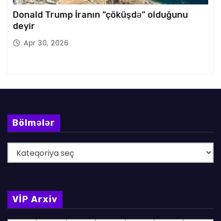
Donald Trump İranın “çöküşdə” olduğunu
deyir
Apr 30, 2026
Bölmələr
B
ö
l
m
VİP Arxiv
ə
l