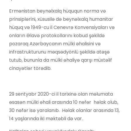
Ermənistan beynəlxalq hüququn norma və
prinsiplərini, xüsusilə də beynəlxalq humanitar
hüquq və 1949-cu il Cenevrə Konvensiyaları və
onların Əlavə protokollarını kobud şəkildə
pozaraq Azərbaycanın mülki əhalisini və
infrastrukturunu məqsədyönlü şəkildə atəşə
tutub, bununla da mülki əhaliyə qarşı müxtəlif
cinayətlər törədib.
29 sentyabr 2020-ci il tarixinə olan məlumata
əsasən mülki əhali arasında 10 nəfər həlak olub,
30 nəfər isə yaralanıb. Həlak olanlar arasında 13,
14 yaşlarında iki məktəbli də var.