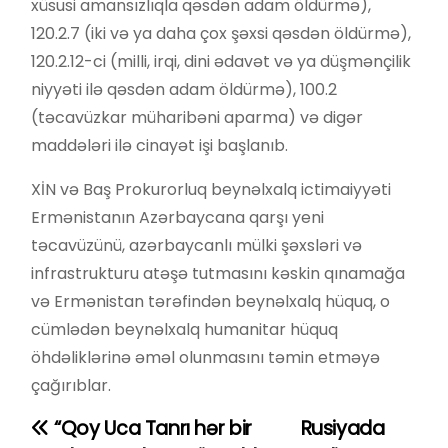
xüsusi amansızlıqla qəsdən adam öldürmə),
120.2.7 (iki və ya daha çox şəxsi qəsdən öldürmə),
120.2.12-ci (milli, irqi, dini ədavət və ya düşmənçilik
niyyəti ilə qəsdən adam öldürmə), 100.2
(təcavüzkar müharibəni aparma) və digər
maddələri ilə cinayət işi başlanıb.
XİN və Baş Prokurorluq beynəlxalq ictimaiyyəti
Ermənistanın Azərbaycana qarşı yeni
təcavüzünü, azərbaycanlı mülki şəxsləri və
infrastrukturu atəşə tutmasını kəskin qınamağa
və Ermənistan tərəfindən beynəlxalq hüquq, o
cümlədən beynəlxalq humanitar hüquq
öhdəliklərinə əməl olunmasını təmin etməyə
çağırıblar.
“Qoy Uca Tanrı hər bir
Rusiyada
Y