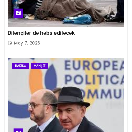
Dilənçilər də həbs ediləcək
May 7, 2026
HADISƏ
MANŞET