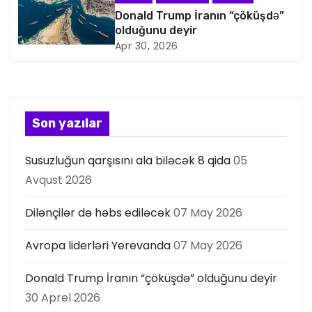
a
Donald Trump İranın “çöküşdə”
olduğunu deyir
s
Apr 30, 2026
i
y
Son yazılar
a
Susuzluğun qarşısını ala biləcək 8 qida
05
s
Avqust 2026
ı
Dilənçilər də həbs ediləcək
07 May 2026
Avropa liderləri Yerevanda
07 May 2026
Donald Trump İranın “çöküşdə” olduğunu deyir
30 Aprel 2026