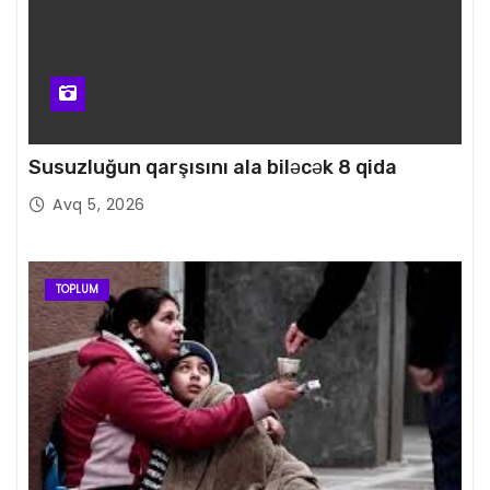
Susuzluğun qarşısını ala biləcək 8 qida
Avq 5, 2026
TOPLUM