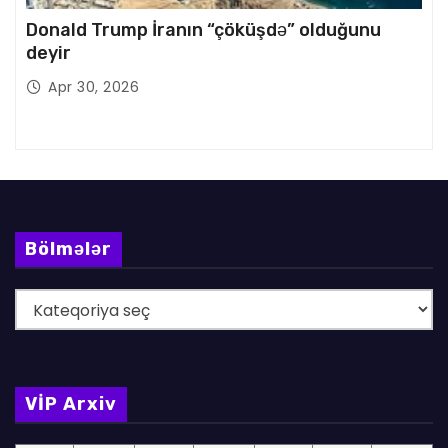
Donald Trump İranın “çöküşdə” olduğunu
deyir
Apr 30, 2026
Bölmələr
B
ö
l
m
VİP Arxiv
ə
l