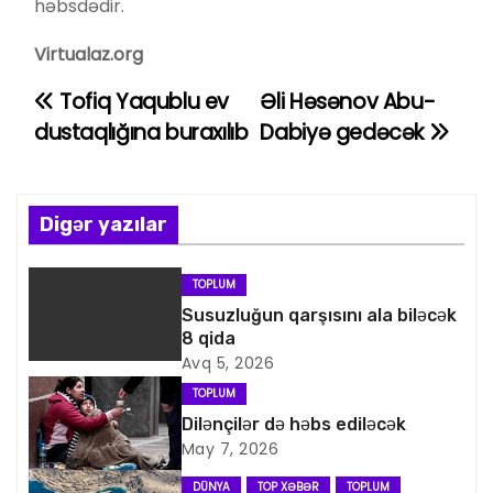
həbsdədir.
Virtualaz.org
Tofiq Yaqublu ev
Əli Həsənov Abu-
Y
dustaqlığına buraxılıb
Dabiyə gedəcək
a
z
Digər yazılar
ı
n
TOPLUM
Susuzluğun qarşısını ala biləcək
a
8 qida
Avq 5, 2026
v
TOPLUM
i
Dilənçilər də həbs ediləcək
May 7, 2026
q
DÜNYA
TOP XƏBƏR
TOPLUM