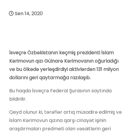
Sen 14, 2020
İsveçrə Özbəkistanın keçmiş prezidenti İslam
Kərimovun qızı Gülnarə Kərimovanın oğurladığı
və bu ölkədə yerləşdirdiyi aktivlərdən 131 milyon
dollarını geri qaytarmağa razılaşıb.
Bu haqda İsveçrə Federal Şurasının saytında
bildirilir.
Qeyd olunur ki, tərəflər artıq müsadirə edilmiş və
İslam Kərimovun qızına qarşı cinayət işinin
araşdırmaları predmeti olan vəsaitlərin geri