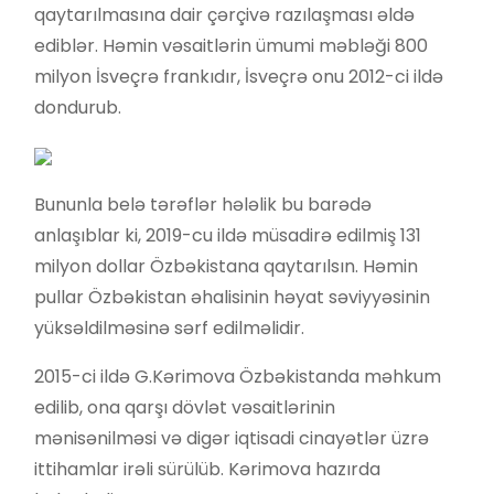
qaytarılmasına dair çərçivə razılaşması əldə
ediblər. Həmin vəsaitlərin ümumi məbləği 800
milyon İsveçrə frankıdır, İsveçrə onu 2012-ci ildə
dondurub.
Bununla belə tərəflər hələlik bu barədə
anlaşıblar ki, 2019-cu ildə müsadirə edilmiş 131
milyon dollar Özbəkistana qaytarılsın. Həmin
pullar Özbəkistan əhalisinin həyat səviyyəsinin
yüksəldilməsinə sərf edilməlidir.
2015-ci ildə G.Kərimova Özbəkistanda məhkum
edilib, ona qarşı dövlət vəsaitlərinin
mənisənilməsi və digər iqtisadi cinayətlər üzrə
ittihamlar irəli sürülüb. Kərimova hazırda