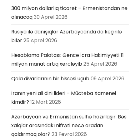
300 milyon dollarlıq ticarət – Ermənistandan nə
alınacaq
30 Aprel 2026
Rusiya ilə danışıqlar Azərbaycanda da keçirilə
bilər
25 Aprel 2026
Hesablama Palatası: Gəncə İcra Hakimiyyəti 11
milyon manat artıq xərcləyib
25 Aprel 2026
Qala divarlarının bir hissəsi uçub
09 Aprel 2026
İranın yeni ali dini lideri – Müctəba Xamenei
kimdir?
12 Mart 2026
Azərbaycan və Ermənistan sülhə hazırlaşır. Bəs
xalqlar arasındakı nifrəti necə aradan
qaldırmaq olar?
23 Fevral 2026