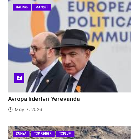
HADISƏ
MANŞET
Avropa liderləri Yerevanda
May 7, 2026
DÜNYA
TOP XƏBƏR
TOPLUM