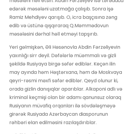
məsələni həll etsin. Abdin Fərzəliyev isə tərəddüd
edərək məsələni uzatmağa çalışıb. Sonra işə
Ramiz Mehdiyev qarışıb. O, icra başçısına zəng
edib və üstünə qışqıraraq Q.Məmmədovun
məsələsini dərhal həll etməyi tapşırıb.
Yeri gəlmişkən, Əli Həsənovla Abdin Fərzəliyevin
yaxınlığı sirr deyil. Dəfələrlə müəmmalı və gizli
şəkildə Rusiyaya birgə səfər ediblər. Keçən ilin
may ayında həm Həştərxana, həm də Moskvaya
qeyri-rəsmi məxfi səfər ediblər. Qeyd olunur ki,
orada gizlin danışıqlar aparıblar. Alkaponi adlı və
kriminal keçmişi olan bir adamı qanunsuz olaraq
Rusiyanın müvafiq orqanları ilə sövdələşməyə
girərək Rusiyada Azərbaycan diasporunun
rəhbəri elan edilməsini razılaşdırıblar.