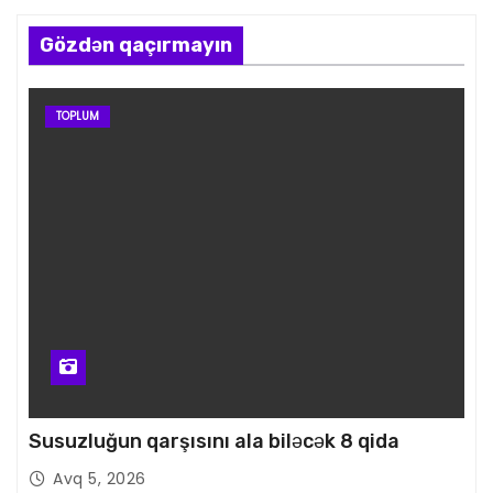
Gözdən qaçırmayın
TOPLUM
Susuzluğun qarşısını ala biləcək 8 qida
Avq 5, 2026