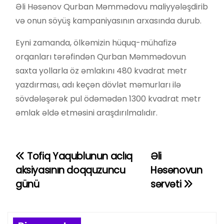
Əli Həsənov Qurban Məmmədovu maliyyələşdirib
və onun söyüş kampaniyasının arxasında durub.
Eyni zamanda, ölkəmizin hüquq-mühafizə
orqanları tərəfindən Qurban Məmmədovun
saxta yollarla öz əmlakını 480 kvadrat metr
yazdırması, adı keçən dövlət məmurları ilə
sövdələşərək pul ödəmədən 1300 kvadrat metr
əmlak əldə etməsini araşdırılmalıdır.
Tofiq Yaqublunun aclıq
Əli
Y
aksiyasının doqquzuncu
Həsənovun
a
günü
sərvəti
z
ı