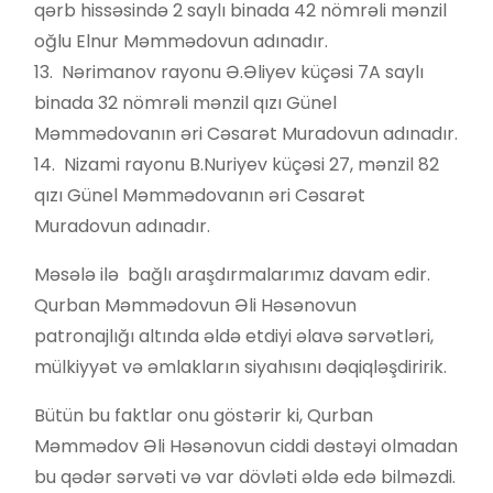
qərb hissəsində 2 saylı binada 42 nömrəli mənzil
oğlu Elnur Məmmədovun adınadır.
13. Nərimanov rayonu Ə.Əliyev küçəsi 7A saylı
binada 32 nömrəli mənzil qızı Günel
Məmmədovanın əri Cəsarət Muradovun adınadır.
14. Nizami rayonu B.Nuriyev küçəsi 27, mənzil 82
qızı Günel Məmmədovanın əri Cəsarət
Muradovun adınadır.
Məsələ ilə bağlı araşdırmalarımız davam edir.
Qurban Məmmədovun Əli Həsənovun
patronajlığı altında əldə etdiyi əlavə sərvətləri,
mülkiyyət və əmlakların siyahısını dəqiqləşdiririk.
Bütün bu faktlar onu göstərir ki, Qurban
Məmmədov Əli Həsənovun ciddi dəstəyi olmadan
bu qədər sərvəti və var dövləti əldə edə bilməzdi.