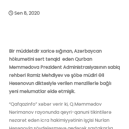
Sen 8, 2020
Bir müddətdir xaricə sığınan, Azərbaycan
hökumətini sərt tənqid edən Qurban
Məmmədova Prezident Administrasiyasının sabiq
rəhbəri Ramiz Mehdiyev və şöbə müdiri Əli
Həsənovun diktəsiylə verilən mənzillərlə bağlı
yeni məlumatlar əldə etmişik.
“Qafqazinfo” xəbər verir ki, Q.Məmmədov
Nərimanov rayonunda qeyri-qanuni tikintilərə
nəzarət edən icra hakimiyyətinin işçisi Nurlan
Həsənovla sövdələşməyə gedərək saxtakarlıq