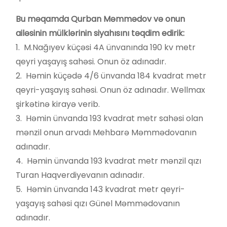
Bu məqamda Qurban Məmmədov və onun
ailəsinin mülklərinin siyahısını təqdim edirik:
1. M.Nağıyev küçəsi 4A ünvanında 190 kv metr
qeyri yaşayış sahəsi. Onun öz adınadır.
2. Həmin küçədə 4/6 ünvanda 184 kvadrat metr
qeyri-yaşayış sahəsi. Onun öz adınadır. Wellmax
şirkətinə kirayə verib.
3. Həmin ünvanda 193 kvadrat metr sahəsi olan
mənzil onun arvadı Mehbarə Məmmədovanın
adınadır.
4. Həmin ünvanda 193 kvadrat metr mənzil qızı
Turan Haqverdiyevanın adınadır.
5. Həmin ünvanda 143 kvadrat metr qeyri-
yaşayış sahəsi qızı Günel Məmmədovanın
adınadır.