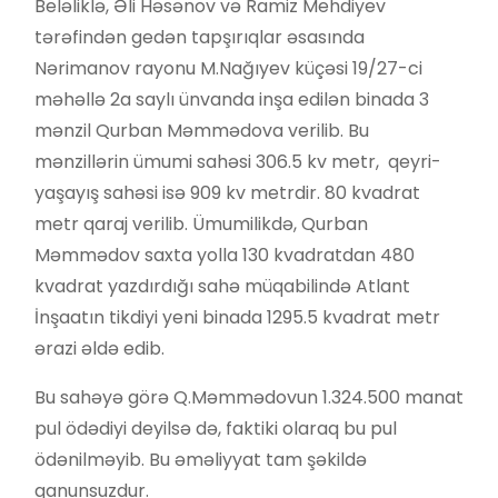
Beləliklə, Əli Həsənov və Ramiz Mehdiyev
tərəfindən gedən tapşırıqlar əsasında
Nərimanov rayonu M.Nağıyev küçəsi 19/27-ci
məhəllə 2a saylı ünvanda inşa edilən binada 3
mənzil Qurban Məmmədova verilib. Bu
mənzillərin ümumi sahəsi 306.5 kv metr, qeyri-
yaşayış sahəsi isə 909 kv metrdir. 80 kvadrat
metr qaraj verilib. Ümumilikdə, Qurban
Məmmədov saxta yolla 130 kvadratdan 480
kvadrat yazdırdığı sahə müqabilində Atlant
İnşaatın tikdiyi yeni binada 1295.5 kvadrat metr
ərazi əldə edib.
Bu sahəyə görə Q.Məmmədovun 1.324.500 manat
pul ödədiyi deyilsə də, faktiki olaraq bu pul
ödənilməyib. Bu əməliyyat tam şəkildə
qanunsuzdur.