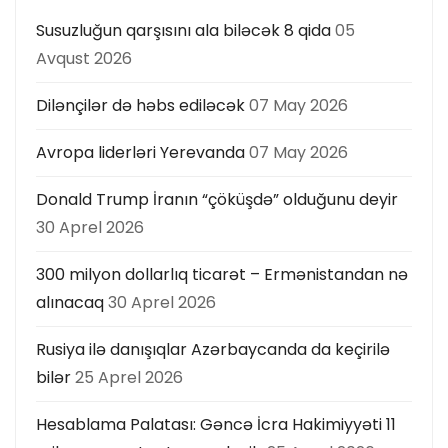
s
Susuzluğun qarşısını ala biləcək 8 qida
05
ı
Avqust 2026
Dilənçilər də həbs ediləcək
07 May 2026
Avropa liderləri Yerevanda
07 May 2026
Donald Trump İranın “çöküşdə” olduğunu deyir
30 Aprel 2026
300 milyon dollarlıq ticarət – Ermənistandan nə
alınacaq
30 Aprel 2026
Rusiya ilə danışıqlar Azərbaycanda da keçirilə
bilər
25 Aprel 2026
Hesablama Palatası: Gəncə İcra Hakimiyyəti 11