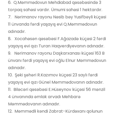
6. Q.Məmmədovun Mehdiabad qəsəbəsində 3
torpaq sahəsi vardır. Ümumi sahəsi 1 hektardır.
7. Nərimanov rayonu Nəsib bəy Yusifbəyli küçəsi
11 ünvanda fərdi yaşayış evi Q.Məmmədovun
adınadır.
8. Xocahəsən qəsəbəsi F.Ağazadə küçəsi 2 fərdi
yaşayış evi qızı Turan Haqverdiyevanın adınadır.
9. Nərimanov rayonu Daşkarxanası küçəsi 163 B
ünvanı fərdi yaşayış evi oğlu Elnur Məmmədovun
adınadır.
10. Şəki şəhəri R.Kazımov küçəsi 23 saylı fərdi
yaşayış evi qızı Günel Məmmədovanın adınadır.
11. Biləcəri qəsəbəsi E.Hüseynov küçəsi 56 mənzil
4 ünvanında əmlak arvadı Mehbarə
Məmmədovanın adınadır.
12. Məmmədli kəndi Zabrat-Kürdəxanı qolunun