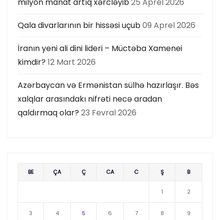
milyon manat artıq xərcləyib
25 Aprel 2026
Qala divarlarının bir hissəsi uçub
09 Aprel 2026
İranın yeni ali dini lideri – Müctəba Xamenei
kimdir?
12 Mart 2026
Azərbaycan və Ermənistan sülhə hazırlaşır. Bəs
xalqlar arasındakı nifrəti necə aradan
qaldırmaq olar?
23 Fevral 2026
BE
ÇA
Ç
CA
C
Ş
B
1
2
3
4
5
6
7
8
9