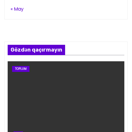
« May
Gözdən qaçırmayın
TOPLUM