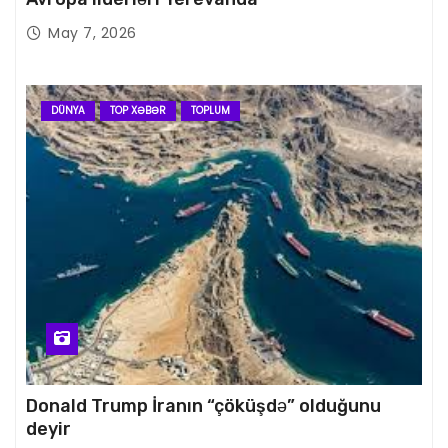
May 7, 2026
DÜNYA
TOP XƏBƏR
TOPLUM
Donald Trump İranın “çöküşdə” olduğunu
deyir