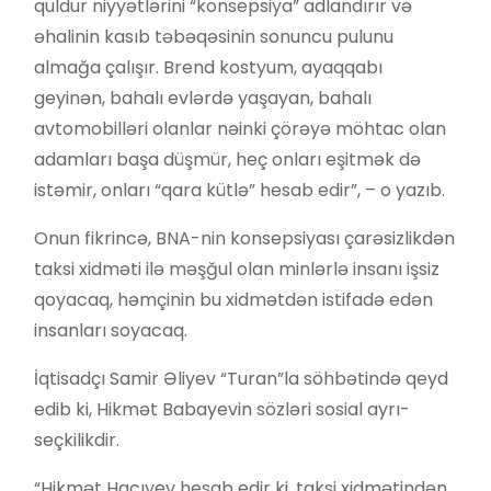
quldur niyyətlərini “konsepsiya” adlandırır və
əhalinin kasıb təbəqəsinin sonuncu pulunu
almağa çalışır. Brend kostyum, ayaqqabı
geyinən, bahalı evlərdə yaşayan, bahalı
avtomobilləri olanlar nəinki çörəyə möhtac olan
adamları başa düşmür, heç onları eşitmək də
istəmir, onları “qara kütlə” hesab edir”, – o yazıb.
Onun fikrincə, BNA-nin konsepsiyası çarəsizlikdən
taksi xidməti ilə məşğul olan minlərlə insanı işsiz
qoyacaq, həmçinin bu xidmətdən istifadə edən
insanları soyacaq.
İqtisadçı Samir Əliyev “Turan”la söhbətində qeyd
edib ki, Hikmət Babayevin sözləri sosial ayrı-
seçkilikdir.
“Hikmət Hacıyev hesab edir ki, taksi xidmətindən