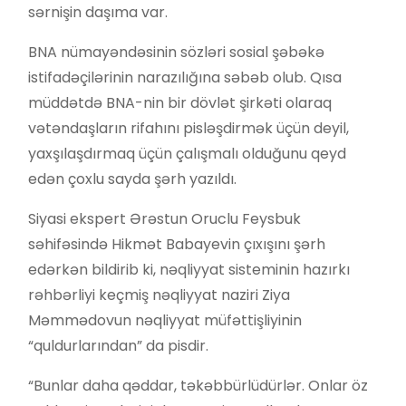
sərnişin daşıma var.
BNA nümayəndəsinin sözləri sosial şəbəkə
istifadəçilərinin narazılığına səbəb olub. Qısa
müddətdə BNA-nin bir dövlət şirkəti olaraq
vətəndaşların rifahını pisləşdirmək üçün deyil,
yaxşılaşdırmaq üçün çalışmalı olduğunu qeyd
edən çoxlu sayda şərh yazıldı.
Siyasi ekspert Ərəstun Oruclu Feysbuk
səhifəsində Hikmət Babayevin çıxışını şərh
edərkən bildirib ki, nəqliyyat sisteminin hazırkı
rəhbərliyi keçmiş nəqliyyat naziri Ziya
Məmmədovun nəqliyyat müfəttişliyinin
“quldurlarından” da pisdir.
“Bunlar daha qəddar, təkəbbürlüdürlər. Onlar öz