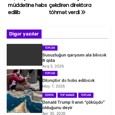
a
müddətinə həbs
çəkdirən direktora
edilib
töhmət verdi
z
ı
n
Digər yazılar
a
TOPLUM
v
Susuzluğun qarşısını ala biləcək
8 qida
i
Avq 5, 2026
TOPLUM
q
Dilənçilər də həbs ediləcək
May 7, 2026
a
DÜNYA
TOP XƏBƏR
TOPLUM
s
Donald Trump İranın “çöküşdə”
olduğunu deyir
i
Apr 30, 2026