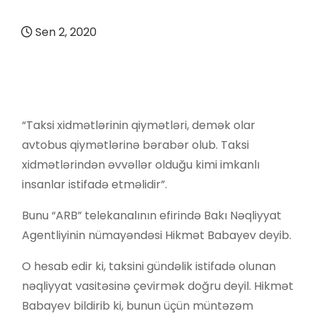
Sen 2, 2020
“Taksi xidmətlərinin qiymətləri, demək olar
avtobus qiymətlərinə bərabər olub. Taksi
xidmətlərindən əvvəllər olduğu kimi imkanlı
insanlar istifadə etməlidir”.
Bunu “ARB” telekanalının efirində Bakı Nəqliyyat
Agentliyinin nümayəndəsi Hikmət Babayev deyib.
O hesab edir ki, taksini gündəlik istifadə olunan
nəqliyyat vasitəsinə çevirmək doğru deyil. Hikmət
Babayev bildirib ki, bunun üçün müntəzəm