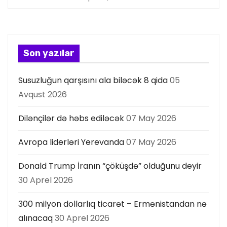
y
a
s
Son yazılar
ı
Susuzluğun qarşısını ala biləcək 8 qida
05
Avqust 2026
Dilənçilər də həbs ediləcək
07 May 2026
Avropa liderləri Yerevanda
07 May 2026
Donald Trump İranın “çöküşdə” olduğunu deyir
30 Aprel 2026
300 milyon dollarlıq ticarət – Ermənistandan nə
alınacaq
30 Aprel 2026