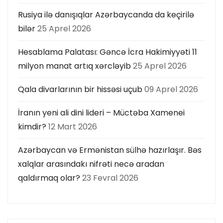
Rusiya ilə danışıqlar Azərbaycanda da keçirilə
bilər
25 Aprel 2026
Hesablama Palatası: Gəncə İcra Hakimiyyəti 11
milyon manat artıq xərcləyib
25 Aprel 2026
Qala divarlarının bir hissəsi uçub
09 Aprel 2026
İranın yeni ali dini lideri – Müctəba Xamenei
kimdir?
12 Mart 2026
Azərbaycan və Ermənistan sülhə hazırlaşır. Bəs
xalqlar arasındakı nifrəti necə aradan
qaldırmaq olar?
23 Fevral 2026