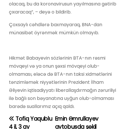
olacaq, bu da koronavirusun yayılmasına gətirib
çıxaracaq”, – deyə o bildirib.
Çoxsaylı cəhdlərə baxmayaraq, BNA-dan
münasibət öyrənmək mümkün olmayıb.
Hikmət Babayevin sözlərinin BTA-nın rəsmi
mövqeyi və ya onun şəxsi mövqeyi olub-
olmaması, eləcə də BTA-nın taksi xidmətlərini
tənzimləmək niyyətlərinin Prezident İlham
Əliyevin iqtisadiyyatı liberallaşdırmağın zəruriliyi
ilə bağlı son bəyanatına uyğun olub-olmaması
barədə suallarımız açıq qaldı.
Tofiq Yaqublu
Emin Əmrullayev
Y
4 il, 3 ay
avtobusda şəkil