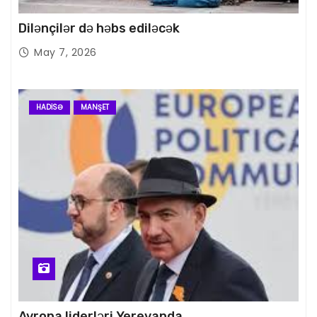
Dilənçilər də həbs ediləcək
May 7, 2026
HADISƏ
MANŞET
Avropa liderləri Yerevanda