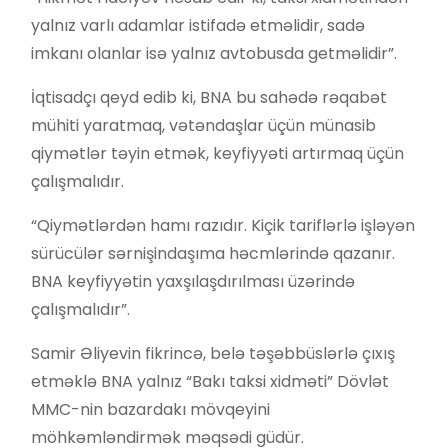
yalnız varlı adamlar istifadə etməlidir, sadə
imkanı olanlar isə yalnız avtobusda getməlidir”.
İqtisadçı qeyd edib ki, BNA bu sahədə rəqabət
mühiti yaratmaq, vətəndaşlar üçün münasib
qiymətlər təyin etmək, keyfiyyəti artırmaq üçün
çalışmalıdır.
“Qiymətlərdən hamı razıdır. Kiçik tariflərlə işləyən
sürücülər sərnişindaşıma həcmlərində qazanır.
BNA keyfiyyətin yaxşılaşdırılması üzərində
çalışmalıdır”.
Samir Əliyevin fikrincə, belə təşəbbüslərlə çıxış
etməklə BNA yalnız “Bakı taksi xidməti” Dövlət
MMC-nin bazardakı mövqeyini
möhkəmləndirmək məqsədi güdür.