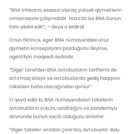
“BNA inhisarın, əsassız olaraq yüksək qiymətlərin
olmamasına çalışmalıdır. Hazırda isə BNA bunun
tam əksini edir”, – deyə o bildirdi.
Onun fikrincə, əgər BNA nümayəndəsi ucuz
qiymətin konsepsiyanı pozduğunu deyirsə,
agentliyin məqsədi aydındır.
“Digər tərəfdən BNA avtobusların tariflərini də
artırmaq istəyir və avtobuslarda gediş haqqının
taksidən baha olacağından qorxur”.
O qeyd edib ki, BNA nümayəndələri taksilərin
avtobusların yükünü azaltdığını və pandemiya
dövründə bunun vacib olduğunu anlamır.
“Əgər taksilər sıradan çıxarılsa, avtobuslar dolu