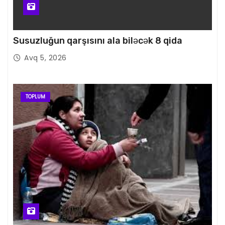
Susuzluğun qarşısını ala biləcək 8 qida
Avq 5, 2026
TOPLUM