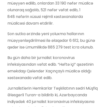
müəyyən edilib, onlardan 33 190 nəfər müalicə
olunaraq sağalıb, 521 nəfər vəfat edib, 1
848 nəfərin xüsusi rejimli xəstəxanalarda
müalicəsi davam etdirilir.
Son sutka ərzində yeni yoluxma hallarının
müəyyənləşdirilməsi ilə əlaqədar 6 612, bu günə
qədər isə ümumilikdə 885 279 test icra olunub.
Bu gün daha bir jurnalist koronovirus
infeksiyasından vəfat edib. “Həftə içi” qəzetinin
əməkdaşı Qələndər Xaçınçaylı müalicə aldığı
xəstəxanada vəfat edib.
Jurnalistlərin Həmkarlar Təşkilatının sədri Müşfiq
Ələsgərli Turan-a bildirib ki, Azərbaycanda
indiyədək 40 jurnalist koronavirus infeksiyasına