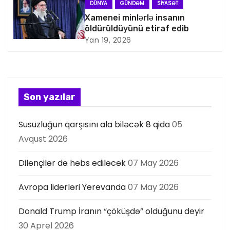
DÜNYA
GÜNDƏM
SIYASƏT
s
Xamenei minlərlə insanın
öldürüldüyünü etiraf edib
i
Yan 19, 2026
y
a
s
Son yazılar
ı
Susuzluğun qarşısını ala biləcək 8 qida
05
Avqust 2026
Dilənçilər də həbs ediləcək
07 May 2026
Avropa liderləri Yerevanda
07 May 2026
Donald Trump İranın “çöküşdə” olduğunu deyir
30 Aprel 2026