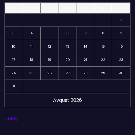
l
BE
ÇA
Ç
CA
C
Ş
B
ə
r
1
2
3
4
5
6
7
8
9
10
11
12
13
14
15
16
17
18
19
20
21
22
23
24
25
26
27
28
29
30
31
Avqust 2026
« May