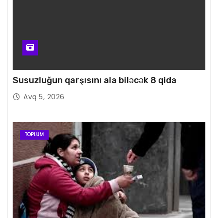
Susuzluğun qarşısını ala biləcək 8 qida
Avq 5, 2026
TOPLUM