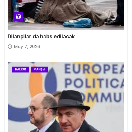
Dilənçilər də həbs ediləcək
May 7, 2026
HADISƏ
MANŞET