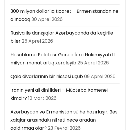
300 milyon dollarlıq ticarət – Ermənistandan nə
alınacaq
30 Aprel 2026
Rusiya ilə danışıqlar Azərbaycanda da keçirilə
bilər
25 Aprel 2026
Hesablama Palatası: Gəncə İcra Hakimiyyəti 11
milyon manat artıq xərcləyib
25 Aprel 2026
Qala divarlarının bir hissəsi uçub
09 Aprel 2026
İranın yeni ali dini lideri – Müctəba Xamenei
kimdir?
12 Mart 2026
Azərbaycan və Ermənistan sülhə hazırlaşır. Bəs
xalqlar arasındakı nifrəti necə aradan
qaldırmaq olar?
23 Fevral 2026