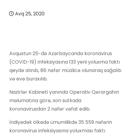
Avq 25, 2020
Avqustun 25-də Azərbaycanda koronavirus
(COVID-19) infeksiyasına 133 yeni yoluxma faktı
qeydə alınıb, 86 nəfər müalicə olunaraq sağalıb
və evə buraxılıb.
Nazirlər Kabineti yanında Operativ Qərargahın
məlumatına görə, son sutkada
koronavirusdan 2 nəfər vəfat edib.
İndiyədək ölkədə ümumilikdə 35 559 nəfərin
koronavirus infeksiyasına yoluxması faktı