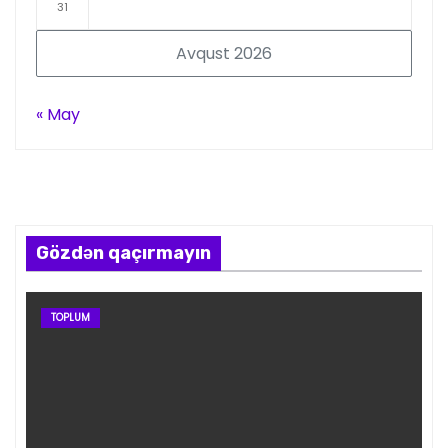
31
Avqust 2026
« May
Gözdən qaçırmayın
TOPLUM