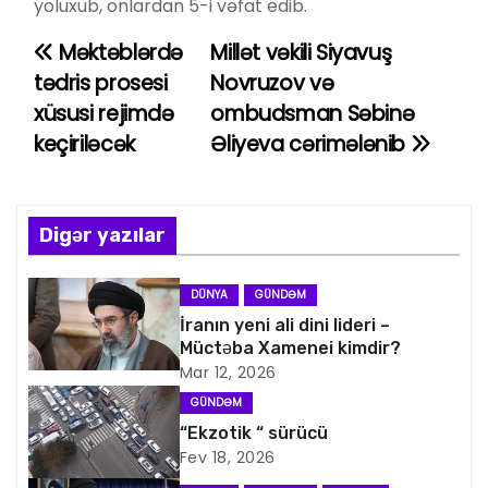
yoluxub, onlardan 5-i vəfat edib.
Məktəblərdə
Millət vəkili Siyavuş
Y
tədris prosesi
Novruzov və
a
xüsusi rejimdə
ombudsman Səbinə
keçiriləcək
Əliyeva cərimələnib
z
ı
n
Digər yazılar
a
DÜNYA
GÜNDƏM
v
İranın yeni ali dini lideri –
Müctəba Xamenei kimdir?
i
Mar 12, 2026
GÜNDƏM
q
“Ekzotik “ sürücü
Fev 18, 2026
a