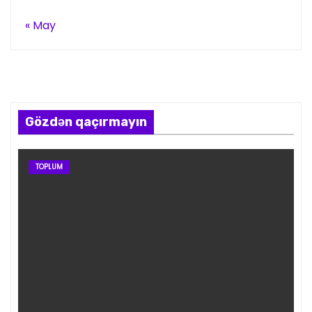
« May
Gözdən qaçırmayın
TOPLUM