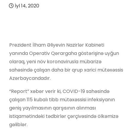
İyl 14, 2020
Prezident İlham Əliyevin Nazirlər Kabineti
yanında Operativ Qərargaha göstərişinə uyğun
olaraq, yeni növ koronavirusla mübarizə
sahəsində çalışan daha bir qrup xarici mütəxəssis
Azərbaycandadır.
“Report” xəbər verir ki, COVID-19 sahəsində
çalışan 115 kubalı tibb mütəxəssisi infeksiyanın
geniş yayılmasının qarşısının alınması
istiqamətindəki tədbirlər çərçivəsində ölkəmizə
gəliblər.