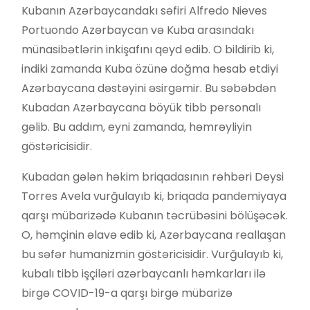
Kubanın Azərbaycandakı səfiri Alfredo Nieves
Portuondo Azərbaycan və Kuba arasındakı
münasibətlərin inkişafını qeyd edib. O bildirib ki,
indiki zamanda Kuba özünə doğma hesab etdiyi
Azərbaycana dəstəyini əsirgəmir. Bu səbəbdən
Kubadan Azərbaycana böyük tibb personalı
gəlib. Bu addım, eyni zamanda, həmrəyliyin
göstəricisidir.
Kubadan gələn həkim briqadasının rəhbəri Deysi
Torres Avela vurğulayıb ki, briqada pandemiyaya
qarşı mübarizədə Kubanın təcrübəsini bölüşəcək.
O, həmçinin əlavə edib ki, Azərbaycana reallaşan
bu səfər humanizmin göstəricisidir. Vurğulayıb ki,
kubalı tibb işçiləri azərbaycanlı həmkarları ilə
birgə COVID-19-a qarşı birgə mübarizə