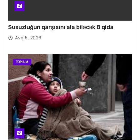
Susuzluğun qarşısını ala biləcək 8 qida
Avq 5, 2026
TOPLUM