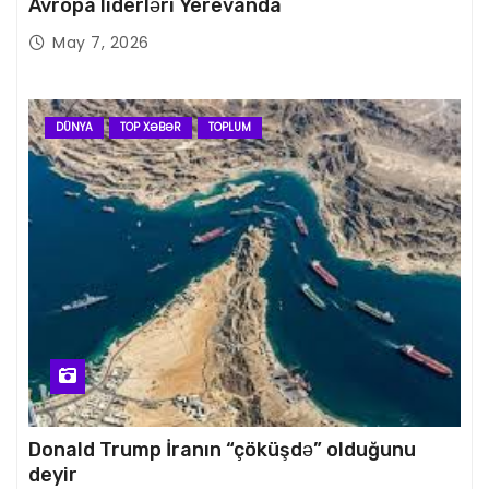
Avropa liderləri Yerevanda
May 7, 2026
DÜNYA
TOP XƏBƏR
TOPLUM
Donald Trump İranın “çöküşdə” olduğunu
deyir