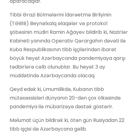
aparacaqlar.
Tibbi Ərazi Bölmələrini İdarəetmə Birliyinin
(TƏBİB) Beynəlxalq əlaqələr və protokol
şöbəsinin müdiri Ramin Ağayev bildirib ki, Nazirlər
Kabineti yanında Operativ Qərargahın dəvəti ilə
Kuba Respublikasının tibb işçilərindən ibarət
böyük heyət Azərbaycanda pandemiyaya qarşı
tədbirlərə cəlb olunublar. Bu heyət 3 ay
müddətində Azərbaycanda olacaq.
Qeyd edək ki, ümumilikdə, Kubanın tibb
mütəxəssisləri dünyanın 20-dən çox ölkəsində
pandemiya ilə mübarizəyə dəstək göstərir.
Məlumat üçün bildirək ki, ötən gün Rusiyadan 22
tibb işçisi də Azərbaycana gəlib.