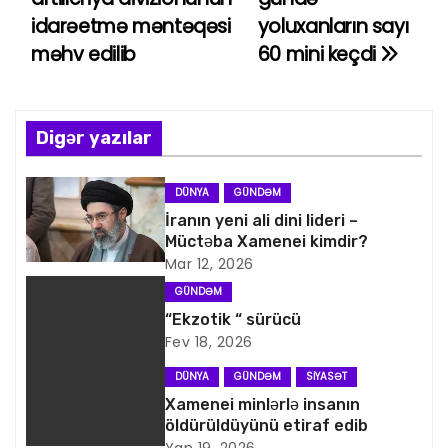
a
idarəetmə məntəqəsi
yoluxanların sayı
məhv edilib
60 mini keçdi
z
ı
n
Digər yazılar
a
DÜNYA
GÜNDƏM
v
İranın yeni ali dini lideri –
Müctəba Xamenei kimdir?
i
Mar 12, 2026
GÜNDƏM
q
“Ekzotik “ sürücü
Fev 18, 2026
a
DÜNYA
GÜNDƏM
SIYASƏT
s
Xamenei minlərlə insanın
öldürüldüyünü etiraf edib
i
Yan 19, 2026