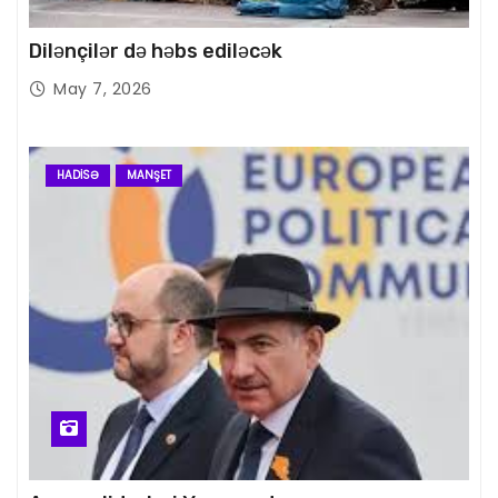
Dilənçilər də həbs ediləcək
May 7, 2026
HADISƏ
MANŞET