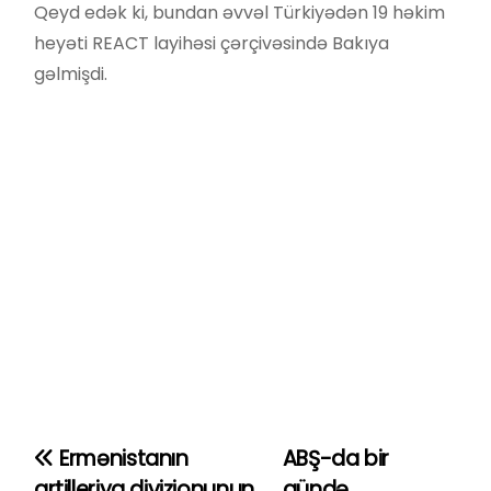
Qeyd edək ki, bundan əvvəl Türkiyədən 19 həkim
heyəti REACT layihəsi çərçivəsində Bakıya
gəlmişdi.
Ermənistanın
ABŞ-da bir
Y
artilleriya divizionunun
gündə