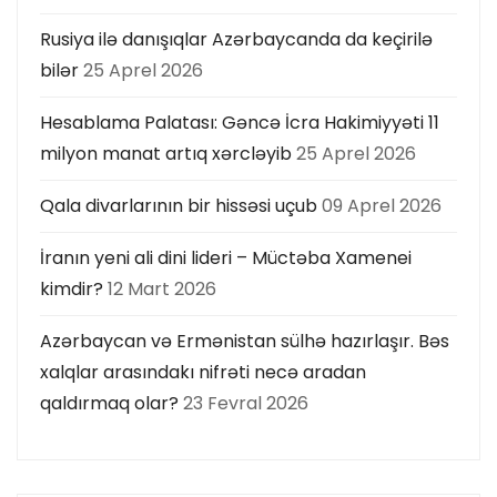
Rusiya ilə danışıqlar Azərbaycanda da keçirilə
bilər
25 Aprel 2026
Hesablama Palatası: Gəncə İcra Hakimiyyəti 11
milyon manat artıq xərcləyib
25 Aprel 2026
Qala divarlarının bir hissəsi uçub
09 Aprel 2026
İranın yeni ali dini lideri – Müctəba Xamenei
kimdir?
12 Mart 2026
Azərbaycan və Ermənistan sülhə hazırlaşır. Bəs
xalqlar arasındakı nifrəti necə aradan
qaldırmaq olar?
23 Fevral 2026