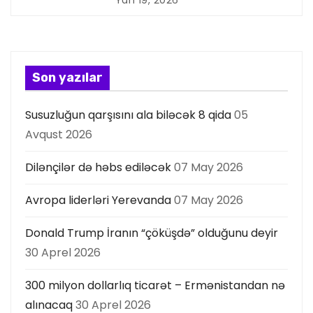
y
a
s
Son yazılar
ı
Susuzluğun qarşısını ala biləcək 8 qida
05
Avqust 2026
Dilənçilər də həbs ediləcək
07 May 2026
Avropa liderləri Yerevanda
07 May 2026
Donald Trump İranın “çöküşdə” olduğunu deyir
30 Aprel 2026
300 milyon dollarlıq ticarət – Ermənistandan nə
alınacaq
30 Aprel 2026