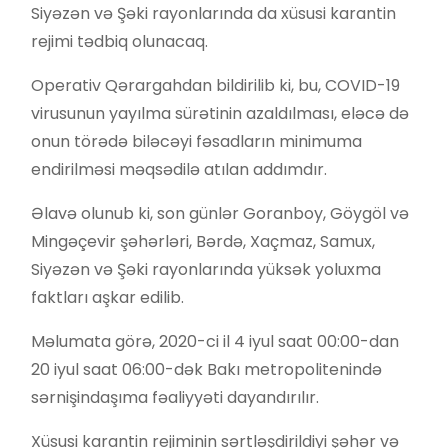
Siyəzən və Şəki rayonlarında da xüsusi karantin
rejimi tədbiq olunacaq.
Operativ Qərargahdan bildirilib ki, bu, COVID-19
virusunun yayılma sürətinin azaldılması, eləcə də
onun törədə biləcəyi fəsadların minimuma
endirilməsi məqsədilə atılan addımdır.
Əlavə olunub ki, son günlər Goranboy, Göygöl və
Mingəçevir şəhərləri, Bərdə, Xaçmaz, Samux,
Siyəzən və Şəki rayonlarında yüksək yoluxma
faktları aşkar edilib.
Məlumata görə, 2020-ci il 4 iyul saat 00:00-dan
20 iyul saat 06:00-dək Bakı metropolitenində
sərnişindaşıma fəaliyyəti dayandırılır.
Xüsusi karantin rejiminin sərtləşdirildiyi şəhər və