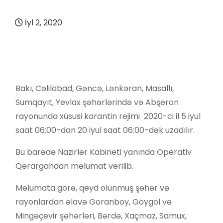
İyl 2, 2020
Bakı, Cəlilabad, Gəncə, Lənkəran, Masallı,
Sumqayıt, Yevlax şəhərlərində və Abşeron
rayonunda xüsusi karantin rejimi 2020-ci il 5 iyul
saat 06:00-dan 20 iyul saat 06:00-dək uzadılır.
Bu barədə Nazirlər Kabineti yanında Operativ
Qərargahdan məlumat verilib.
Məlumata görə, qeyd olunmuş şəhər və
rayonlardan əlavə Goranboy, Göygöl və
Mingəçevir şəhərləri, Bərdə, Xaçmaz, Samux,