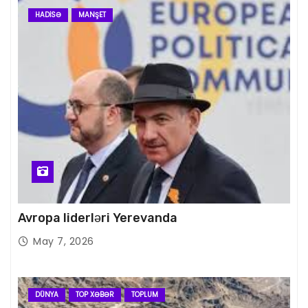
HADISƏ
MANŞET
Avropa liderləri Yerevanda
May 7, 2026
DÜNYA
TOP XƏBƏR
TOPLUM