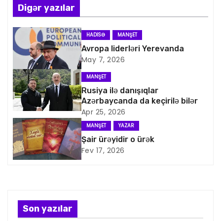
ı
Digər yazılar
n
HADISƏ
MANŞET
a
Avropa liderləri Yerevanda
May 7, 2026
v
MANŞET
i
Rusiya ilə danışıqlar
Azərbaycanda da keçirilə bilər
q
Apr 25, 2026
a
MANŞET
YAZAR
Şair ürəyidir o ürək
s
Fev 17, 2026
i
y
a
Son yazılar