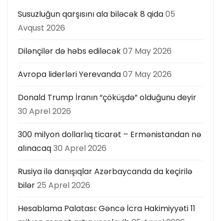
s
Susuzluğun qarşısını ala biləcək 8 qida
05
Avqust 2026
ı
Dilənçilər də həbs ediləcək
07 May 2026
Avropa liderləri Yerevanda
07 May 2026
Donald Trump İranın “çöküşdə” olduğunu deyir
30 Aprel 2026
300 milyon dollarlıq ticarət – Ermənistandan nə
alınacaq
30 Aprel 2026
Rusiya ilə danışıqlar Azərbaycanda da keçirilə
bilər
25 Aprel 2026
Hesablama Palatası: Gəncə İcra Hakimiyyəti 11