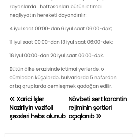
rayonlarda həftəsonları bütün ictimai
nəqliyyatın hərəkəti dayandırılır:
4 iyul saat 00:00-dan 6 iyul saat 06:00-dək;
11 iyul saat 00:00-dan 13 iyul saat 06:00-dək;
18 iyul 00:00-dan 20 iyul saat 06:00-dək.
Bütün ölkə ərazisində ictimai yerlərdə, o
cümlədən küçələrdə, bulvarlarda 5 nəfərdən
artıq qruplarda cəmləşmək qadağan edilir.
Xarici İşlər
Növbəti sərt karantin
Y
Nazirliyin vəzifəli
rejiminin şərtləri
a
şəxsləri həbs olunub
açıqlanıb
z