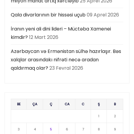
milyon manat artıq xərcləyib
25 Aprel 2026
Qala divarlarının bir hissəsi uçub
09 Aprel 2026
İranın yeni ali dini lideri – Müctəba Xamenei
kimdir?
12 Mart 2026
Azərbaycan və Ermənistan sülhə hazırlaşır. Bəs
xalqlar arasındakı nifrəti necə aradan
qaldırmaq olar?
23 Fevral 2026
BE
ÇA
Ç
CA
C
Ş
B
1
2
3
4
5
6
7
8
9