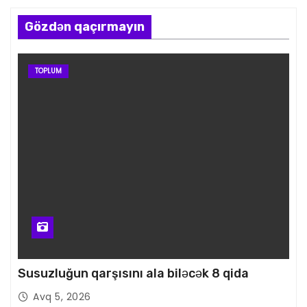
Gözdən qaçırmayın
TOPLUM
Susuzluğun qarşısını ala biləcək 8 qida
Avq 5, 2026