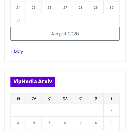
24
25
26
27
28
29
30
31
Avqust 2026
« May
VipMedia Arxiv
BE
ÇA
Ç
CA
C
Ş
B
1
2
3
4
5
6
7
8
9