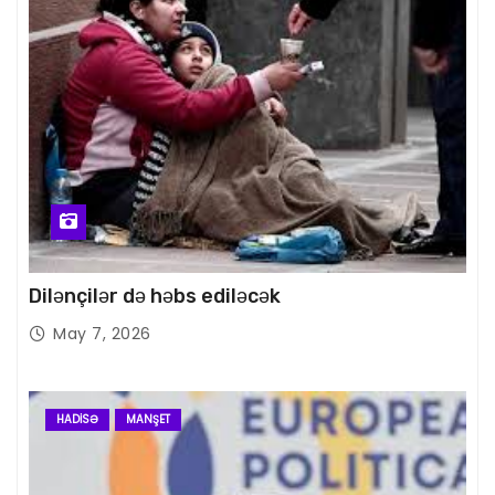
Dilənçilər də həbs ediləcək
May 7, 2026
HADISƏ
MANŞET