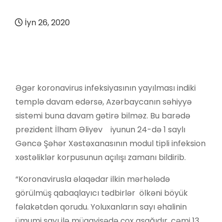
İyn 26, 2020
Əgər koronavirus infeksiyasının yayılması indiki
templə davam edərsə, Azərbaycanın səhiyyə
sistemi buna davam gətirə bilməz. Bu barədə
prezident İlham Əliyev iyunun 24-də 1 saylı
Gəncə Şəhər Xəstəxanasının modul tipli infeksion
xəstəliklər korpusunun açılışı zamanı bildirib.
“Koronavirusla əlaqədar ilkin mərhələdə
görülmüş qabaqlayıcı tədbirlər ölkəni böyük
fəlakətdən qorudu. Yoluxanların sayı əhalinin
ümumi sayı ilə müqayisədə çox aşağıdır, cəmi 13