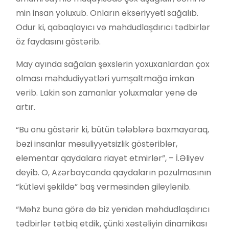
min insan yoluxub. Onların əksəriyyəti sağalıb.
Odur ki, qabaqlayıcı və məhdudlaşdırıcı tədbirlər
öz faydasını göstərib.
May ayında sağalan şəxslərin yoxuxanlardan çox
olması məhdudiyyətləri yumşaltmağa imkan
verib. Lakin son zamanlar yoluxmalar yenə də
artır.
“Bu onu göstərir ki, bütün tələblərə baxmayaraq,
bəzi insanlar məsuliyyətsizlik göstəriblər,
elementar qaydalara riayət etmirlər”, – İ.Əliyev
deyib. O, Azərbaycanda qaydaların pozulmasının
“kütləvi şəkildə” baş verməsindən gileylənib.
“Məhz buna görə də biz yenidən məhdudlaşdırıcı
tədbirlər tətbiq etdik, çünki xəstəliyin dinamikası