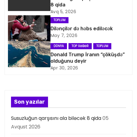
8 qida
v
Avq 5, 2026
i
TOPLUM
Dilənçilər də həbs ediləcək
q
May 7, 2026
a
DÜNYA
TOP XƏBƏR
TOPLUM
Donald Trump İranın “çöküşdə”
s
olduğunu deyir
Apr 30, 2026
i
y
a
Son yazılar
s
Susuzluğun qarşısını ala biləcək 8 qida
05
ı
Avqust 2026