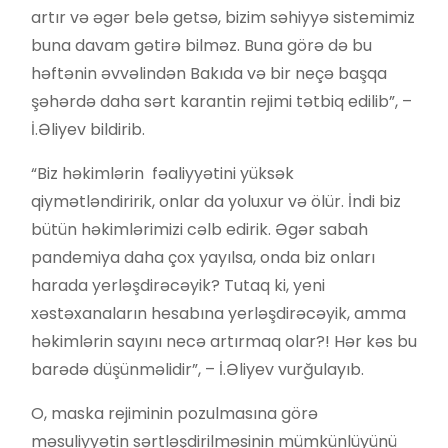
artır və əgər belə getsə, bizim səhiyyə sistemimiz
buna davam gətirə bilməz. Buna görə də bu
həftənin əvvəlindən Bakıda və bir neçə başqa
şəhərdə daha sərt karantin rejimi tətbiq edilib”, –
İ.Əliyev bildirib.
“Biz həkimlərin fəaliyyətini yüksək
qiymətləndiririk, onlar da yoluxur və ölür. İndi biz
bütün həkimlərimizi cəlb edirik. Əgər sabah
pandemiya daha çox yayılsa, onda biz onları
harada yerləşdirəcəyik? Tutaq ki, yeni
xəstəxanaların hesabına yerləşdirəcəyik, amma
həkimlərin sayını necə artırmaq olar?! Hər kəs bu
barədə düşünməlidir”, – İ.Əliyev vurğulayıb.
O, maska rejiminin pozulmasına görə
məsuliyyətin sərtləşdirilməsinin mümkünlüyünü