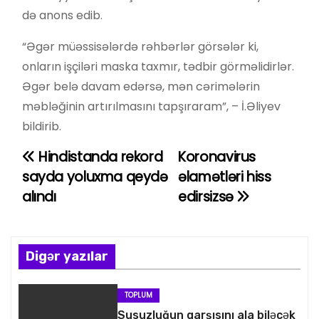
də anons edib.
“Əgər müəssisələrdə rəhbərlər görsələr ki,
onların işçiləri maska taxmır, tədbir görməlidirlər.
Əgər belə davam edərsə, mən cərimələrin
məbləğinin artırılmasını tapşıraram”, – İ.Əliyev
bildirib.
Hindistanda rekord
Koronavirus
Y
sayda yoluxma qeydə
əlamətləri hiss
a
alındı
edirsizsə
z
ı
Digər yazılar
n
TOPLUM
a
Susuzluğun qarşısını ala biləcək