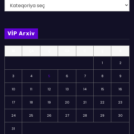
B
ö
l
m
VİP Arxiv
ə
l
BE
ÇA
Ç
CA
C
Ş
B
ə
r
1
2
3
4
5
6
7
8
9
10
11
12
13
14
15
16
17
18
19
20
21
22
23
24
25
26
27
28
29
30
31