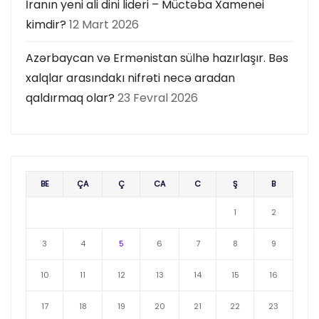
İranın yeni ali dini lideri – Müctəba Xamenei
kimdir?
12 Mart 2026
Azərbaycan və Ermənistan sülhə hazırlaşır. Bəs
xalqlar arasındakı nifrəti necə aradan
qaldırmaq olar?
23 Fevral 2026
BE
ÇA
Ç
CA
C
Ş
B
1
2
3
4
5
6
7
8
9
10
11
12
13
14
15
16
17
18
19
20
21
22
23