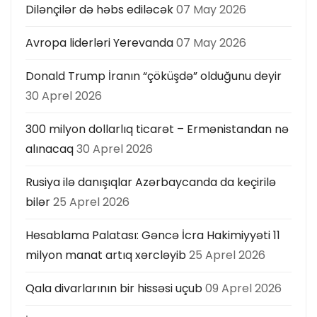
Dilənçilər də həbs ediləcək
07 May 2026
Avropa liderləri Yerevanda
07 May 2026
Donald Trump İranın “çöküşdə” olduğunu deyir
30 Aprel 2026
300 milyon dollarlıq ticarət – Ermənistandan nə
alınacaq
30 Aprel 2026
Rusiya ilə danışıqlar Azərbaycanda da keçirilə
bilər
25 Aprel 2026
Hesablama Palatası: Gəncə İcra Hakimiyyəti 11
milyon manat artıq xərcləyib
25 Aprel 2026
Qala divarlarının bir hissəsi uçub
09 Aprel 2026