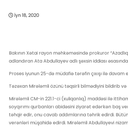
İyn 18, 2020
Bakının Xətai rayon məhkəməsində prokuror “Azadlıq”
adlandıran Ata Abdullayev adlı şəxsin iddiası əsasınd
Proses iyunun 25-də müdafiə tərəfin çıxışı ilə davam 
Təzəxan Mirələmli özünü təqsirli bilmədiyini bildiri
Mirələmli CM-in 221.1-ci (xuliqanlıq) maddəsi ilə ittiha
soyqırımı qurbanları abidəsini ziyarət edərkən baş ver
təhqir edir, onu cavab addımlarına təhrik edirdi. Bütün
verənləri müşahidə edirdi. Mirələmli Abdullayevi nizam-