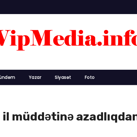
ündəm
Yazar
Siyasət
Foto
1 il müddətinə azadlıqd