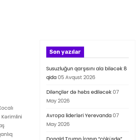
Son yazılar
Susuzluğun qarşısını ala biləcək 8
qida
05 Avqust 2026
Dilənçilər də həbs ediləcək
07
May 2026
Xocalı
Avropa liderləri Yerevanda
07
 Kərimlini
May 2026
aş
qanlıq
Donald Trump İranın “çöküşdə”