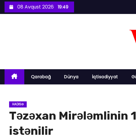
S
08 Avqust 2026
19:49
k
i
p
t
o
c
o
n
Qarabağ
Dünya
İqtisadiyyat
G
t
e
n
HADISƏ
t
Təzəxan Mirələmlinin 
istənilir