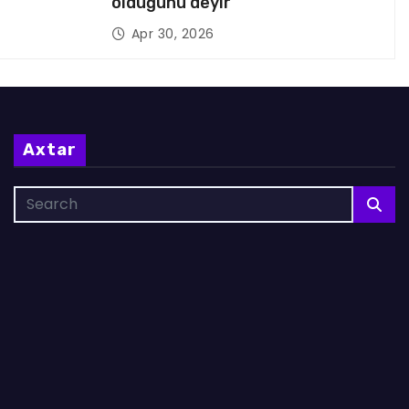
olduğunu deyir
Apr 30, 2026
Axtar