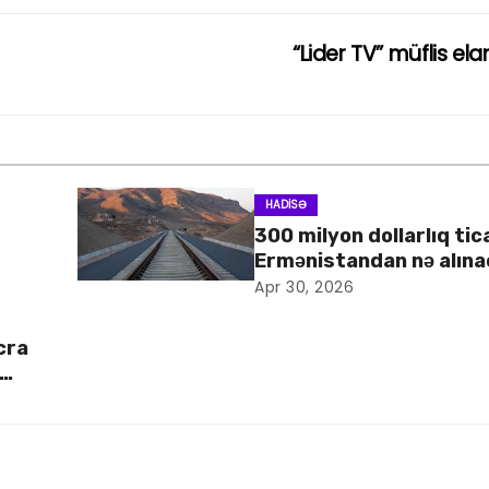
“Lider TV” müflis ela
HADISƏ
300 milyon dollarlıq tic
Ermənistandan nə alın
Apr 30, 2026
cra