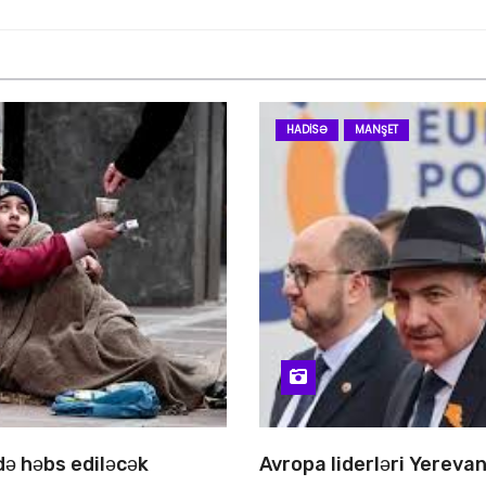
HADISƏ
MANŞET
 də həbs ediləcək
Avropa liderləri Yereva