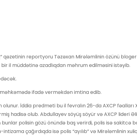
 qəzetinin reportyoru Təzəxan Mirələmlinin özünü bloger
a bir il müddətinə azadlıqdan məhrum edilməsini istəyib.
edəcək.
b və məhkəmədə ifadə verməkdən imtina edib.
m olunur. İddia predmeti bu il fevralın 26-da AXCP fəalları 
miş hadisə olub. Abdullayev söyüş söyür və AXCP lideri Əli
 bunlar polisin gözü önündə baş verirdi, polis isə sakitcə b
intizama çağırdıqda isə polis “ayılıb” və Mirələmlinin xuli