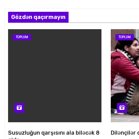
Gözdən qaçırmayın
TOPLUM
TOPLUM
Susuzluğun qarşısını ala biləcək 8
Dilənçilər