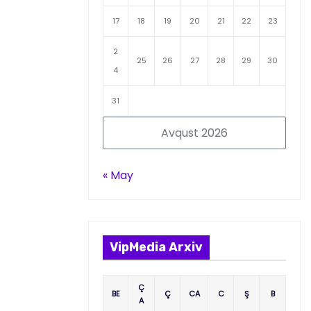
17
18
19
20
21
22
23
2
25
26
27
28
29
30
4
31
Avqust 2026
« May
VipMedia Arxiv
Ç
BE
Ç
CA
C
Ş
B
A