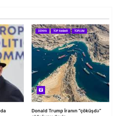
DÜNYA
TOP XƏBƏR
TOPLUM
nda
Donald Trump İranın “çöküşdə”