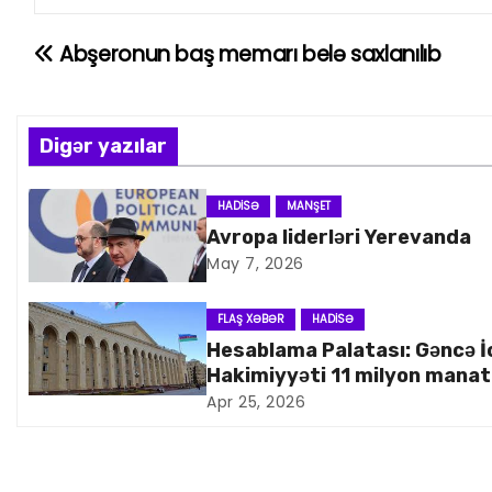
Abşeronun baş memarı belə saxlanılıb
Y
a
z
Digər yazılar
ı
HADISƏ
MANŞET
Avropa liderləri Yerevanda
n
May 7, 2026
a
FLAŞ XƏBƏR
HADISƏ
v
Hesablama Palatası: Gəncə İ
Hakimiyyəti 11 milyon manat
i
artıq xərcləyib
Apr 25, 2026
q
a