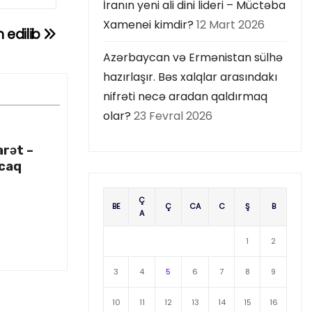
İranın yeni ali dini lideri – Müctəba
Xamenei kimdir?
12 Mart 2026
n edilib
Azərbaycan və Ermənistan sülhə
hazırlaşır. Bəs xalqlar arasındakı
nifrəti necə aradan qaldırmaq
olar?
23 Fevral 2026
arət –
acaq
Ç
BE
Ç
CA
C
Ş
B
A
1
2
3
4
5
6
7
8
9
10
11
12
13
14
15
16