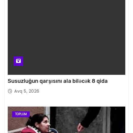
Susuzluğun qarşısını ala biləcək 8 qida
Avq 5, 2026
TOPLUM