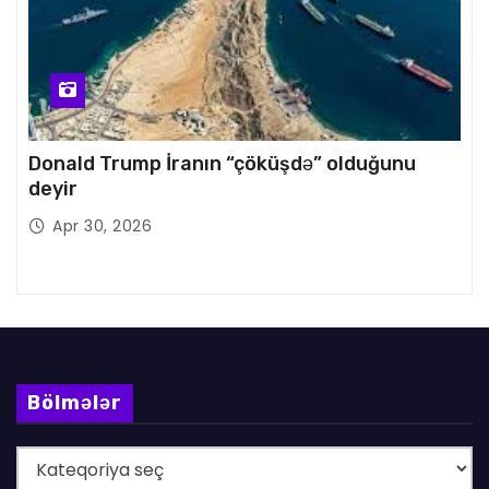
Donald Trump İranın “çöküşdə” olduğunu
deyir
Apr 30, 2026
Bölmələr
B