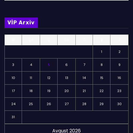
ö
l
m
VİP Arxiv
ə
l
BE
ÇA
Ç
CA
C
Ş
B
ə
r
1
2
3
4
5
6
7
8
9
10
11
12
13
14
15
16
17
18
19
20
21
22
23
24
25
26
27
28
29
30
31
Avqust 2026