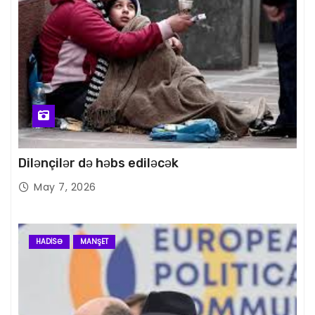
Dilənçilər də həbs ediləcək
May 7, 2026
HADISƏ
MANŞET