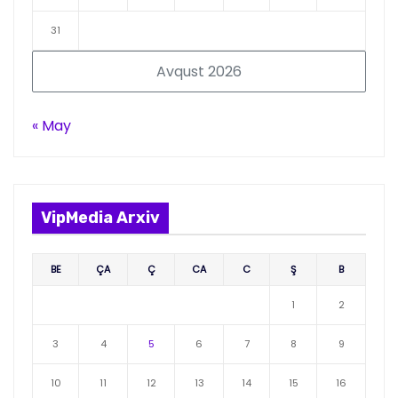
31
Avqust 2026
« May
VipMedia Arxiv
BE
ÇA
Ç
CA
C
Ş
B
1
2
3
4
5
6
7
8
9
10
11
12
13
14
15
16