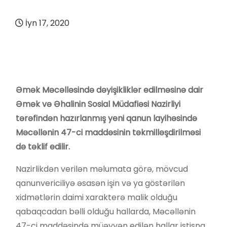
İyn 17, 2020
Əmək Məcəlləsində dəyişikliklər edilməsinə dair
Əmək və Əhalinin Sosial Müdafiəsi Nazirliyi
tərəfindən hazırlanmış yeni qanun layihəsində
Məcəllənin 47-ci maddəsinin təkmilləşdirilməsi
də təklif edilir.
Nazirlikdən verilən məlumata görə, mövcud
qanunvericiliyə əsasən işin və ya göstərilən
xidmətlərin daimi xarakterə malik olduğu
qabaqcadan bəlli olduğu hallarda, Məcəllənin
47-ci maddəsində müəyyən edilən hallar istisna