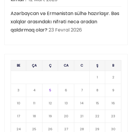
Azərbaycan və Ermənistan sülhə hazırlaşır. Bəs
xalqlar arasındakı nifrəti necə aradan
qaldırmaq olar?
23 Fevral 2026
BE
ÇA
Ç
CA
C
Ş
B
1
2
3
4
5
6
7
8
9
10
11
12
13
14
15
16
17
18
19
20
21
22
23
24
25
26
27
28
29
30