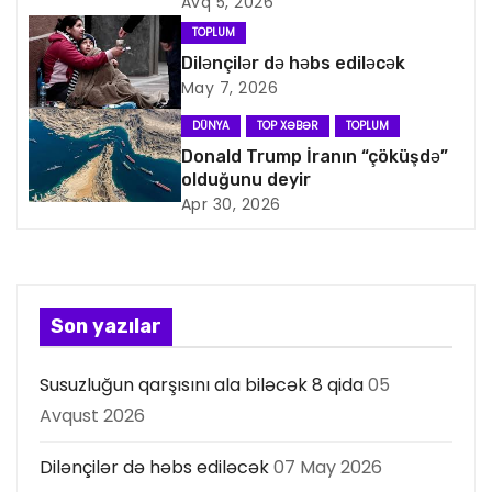
i
Avq 5, 2026
TOPLUM
q
Dilənçilər də həbs ediləcək
May 7, 2026
a
DÜNYA
TOP XƏBƏR
TOPLUM
s
Donald Trump İranın “çöküşdə”
olduğunu deyir
i
Apr 30, 2026
y
a
s
Son yazılar
ı
Susuzluğun qarşısını ala biləcək 8 qida
05
Avqust 2026
Dilənçilər də həbs ediləcək
07 May 2026