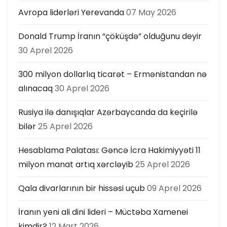
Avropa liderləri Yerevanda
07 May 2026
Donald Trump İranın “çöküşdə” olduğunu deyir
30 Aprel 2026
300 milyon dollarlıq ticarət – Ermənistandan nə
alınacaq
30 Aprel 2026
Rusiya ilə danışıqlar Azərbaycanda da keçirilə
bilər
25 Aprel 2026
Hesablama Palatası: Gəncə İcra Hakimiyyəti 11
milyon manat artıq xərcləyib
25 Aprel 2026
Qala divarlarının bir hissəsi uçub
09 Aprel 2026
İranın yeni ali dini lideri – Müctəba Xamenei
kimdir?
12 Mart 2026