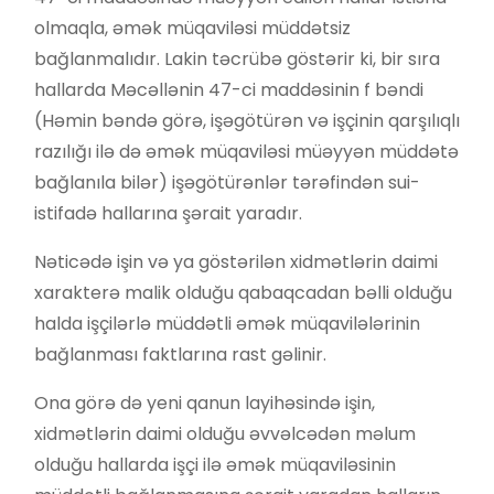
olmaqla, əmək müqaviləsi müddətsiz
bağlanmalıdır. Lakin təcrübə göstərir ki, bir sıra
hallarda Məcəllənin 47-ci maddəsinin f bəndi
(Həmin bəndə görə, işəgötürən və işçinin qarşılıqlı
razılığı ilə də əmək müqaviləsi müəyyən müddətə
bağlanıla bilər) işəgötürənlər tərəfindən sui-
istifadə hallarına şərait yaradır.
Nəticədə işin və ya göstərilən xidmətlərin daimi
xarakterə malik olduğu qabaqcadan bəlli olduğu
halda işçilərlə müddətli əmək müqavilələrinin
bağlanması faktlarına rast gəlinir.
Ona görə də yeni qanun layihəsində işin,
xidmətlərin daimi olduğu əvvəlcədən məlum
olduğu hallarda işçi ilə əmək müqaviləsinin