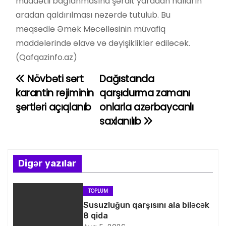
müddətli bağlanmasına şərait yaradan halların
aradan qaldırılması nəzərdə tutulub. Bu
məqsədlə Əmək Məcəlləsinin müvafiq
maddələrində əlavə və dəyişikliklər ediləcək.
(Qafqazinfo.az)
Növbəti sərt
Dağıstanda
Y
karantin rejiminin
qarşıdurma zamanı
a
şərtləri açıqlanıb
onlarla azərbaycanlı
saxlanılıb
z
ı
n
Digər yazılar
a
TOPLUM
v
Susuzluğun qarşısını ala biləcək
8 qida