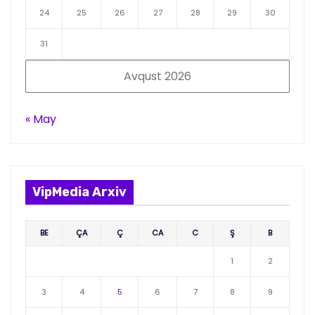
24
25
26
27
28
29
30
31
Avqust 2026
« May
VipMedia Arxiv
BE
ÇA
Ç
CA
C
Ş
B
1
2
3
4
5
6
7
8
9