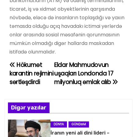
bankomatların (ATM) və ödəniş terminallarının,
ticarət, iş və xidmət obyektlərinin qarşısında
növbədə, eləcə də insanların toplaşdığı və yaxın
təmasda olduğu açıq havadakı ictimai yerlərdə
onlar arasında sosial məsafənin qorunmasının
mümkün olmadığı digər hallarda maskadan
istifadə olunmalıdır.
Hökumət
Eldar Mahmudovun
Y
karantin rejimini
uşaqları Londonda 17
a
sərtləşdirdi
milyonluq əmlak alıb
z
ı
Digər yazılar
n
DÜNYA
GÜNDƏM
a
İranın yeni ali dini lideri –