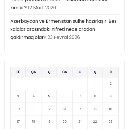
kimdir?
12 Mart 2026
Azərbaycan və Ermənistan sülhə hazırlaşır. Bəs
xalqlar arasındakı nifrəti necə aradan
qaldırmaq olar?
23 Fevral 2026
BE
ÇA
Ç
CA
C
Ş
B
1
2
3
4
5
6
7
8
9
10
11
12
13
14
15
16
17
18
19
20
21
22
23