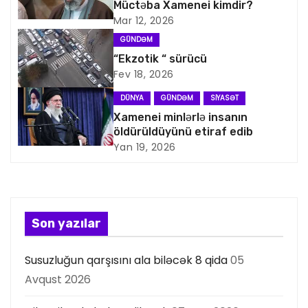
Müctəba Xamenei kimdir?
v
Mar 12, 2026
i
GÜNDƏM
“Ekzotik “ sürücü
q
Fev 18, 2026
a
DÜNYA
GÜNDƏM
SIYASƏT
Xamenei minlərlə insanın
s
öldürüldüyünü etiraf edib
Yan 19, 2026
i
y
a
Son yazılar
s
Susuzluğun qarşısını ala biləcək 8 qida
05
ı
Avqust 2026