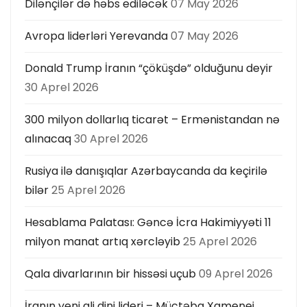
Dilənçilər də həbs ediləcək
07 May 2026
Avropa liderləri Yerevanda
07 May 2026
Donald Trump İranın “çöküşdə” olduğunu deyir
30 Aprel 2026
300 milyon dollarlıq ticarət – Ermənistandan nə
alınacaq
30 Aprel 2026
Rusiya ilə danışıqlar Azərbaycanda da keçirilə
bilər
25 Aprel 2026
Hesablama Palatası: Gəncə İcra Hakimiyyəti 11
milyon manat artıq xərcləyib
25 Aprel 2026
Qala divarlarının bir hissəsi uçub
09 Aprel 2026
İranın yeni ali dini lideri – Müctəba Xamenei