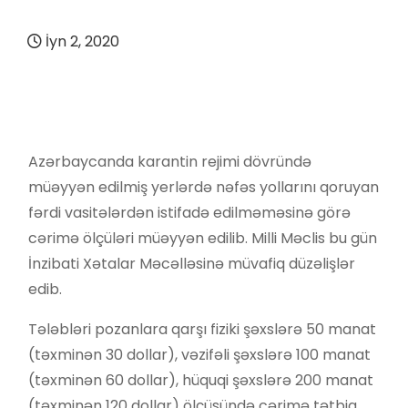
İyn 2, 2020
Azərbaycanda karantin rejimi dövründə
müəyyən edilmiş yerlərdə nəfəs yollarını qoruyan
fərdi vasitələrdən istifadə edilməməsinə görə
cərimə ölçüləri müəyyən edilib. Milli Məclis bu gün
İnzibati Xətalar Məcəlləsinə müvafiq düzəlişlər
edib.
Tələbləri pozanlara qarşı fiziki şəxslərə 50 manat
(təxminən 30 dollar), vəzifəli şəxslərə 100 manat
(təxminən 60 dollar), hüquqi şəxslərə 200 manat
(təxminən 120 dollar) ölçüsündə cərimə tətbiq