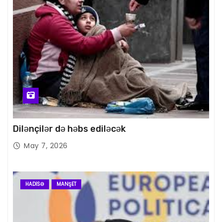
Dilənçilər də həbs ediləcək
May 7, 2026
HADISƏ
MANŞET