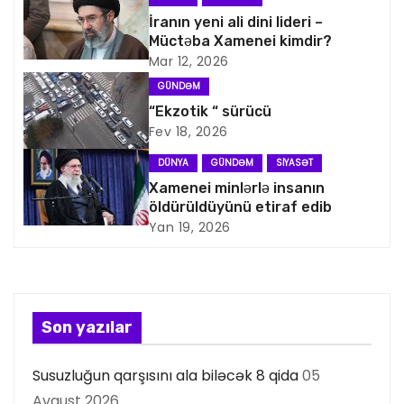
a
İranın yeni ali dini lideri –
Müctəba Xamenei kimdir?
v
Mar 12, 2026
i
GÜNDƏM
“Ekzotik “ sürücü
q
Fev 18, 2026
a
DÜNYA
GÜNDƏM
SIYASƏT
Xamenei minlərlə insanın
s
öldürüldüyünü etiraf edib
Yan 19, 2026
i
y
a
Son yazılar
s
Susuzluğun qarşısını ala biləcək 8 qida
05
ı
Avqust 2026