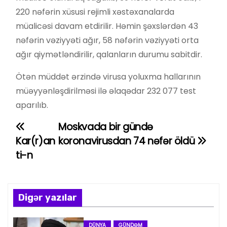
220 nəfərin xüsusi rejimli xəstəxanalarda
müalicəsi davam etdirilir. Həmin şəxslərdən 43
nəfərin vəziyyəti ağır, 58 nəfərin vəziyyəti orta
ağır qiymətləndirilir, qalanların durumu sabitdir.
Ötən müddət ərzində virusa yoluxma hallarının
müəyyənləşdirilməsi ilə əlaqədar 232 077 test
aparılıb.
Moskvada bir gündə
Y
Kar(r)an
koronavirusdan 74 nəfər öldü
a
ti-n
z
ı
Digər yazılar
n
DÜNYA
GÜNDƏM