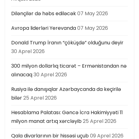
Dilənçilər də həbs ediləcək
07 May 2026
Avropa liderləri Yerevanda
07 May 2026
Donald Trump İranın “çöküşdə” olduğunu deyir
30 Aprel 2026
300 milyon dollarlıq ticarət – Ermənistandan nə
alınacaq
30 Aprel 2026
Rusiya ilə danışıqlar Azərbaycanda da keçirilə
bilər
25 Aprel 2026
Hesablama Palatası: Gəncə İcra Hakimiyyəti 11
milyon manat artıq xərcləyib
25 Aprel 2026
Qala divarlarının bir hissəsi uçub
09 Aprel 2026