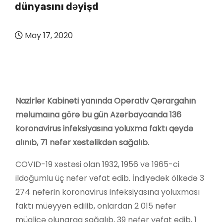
dünyasını dəyişd
May 17, 2020
Nazirlər Kabineti yanında Operativ Qərargahın
məlumaına görə bu gün Azərbaycanda 136
koronavirus infeksiyasına yoluxma faktı qeydə
alınıb, 71 nəfər xəstəlikdən sağalıb.
COVID-19 xəstəsi olan 1932, 1956 və 1965-ci
ildoğumlu üç nəfər vəfat edib. İndiyədək ölkədə 3
274 nəfərin koronavirus infeksiyasına yoluxması
faktı müəyyən edilib, onlardan 2 015 nəfər
müalicə olunaraq sağalıb, 39 nəfər vəfat edib, 1