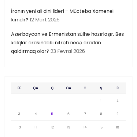
İranın yeni ali dini lideri – Müctəba Xamenei
kimdir?
12 Mart 2026
Azərbaycan və Ermənistan sülhə hazırlaşır. Bəs
xalqlar arasındakı nifrəti necə aradan
qaldırmaq olar?
23 Fevral 2026
BE
ÇA
Ç
CA
C
Ş
B
1
2
3
4
5
6
7
8
9
10
11
12
13
14
15
16