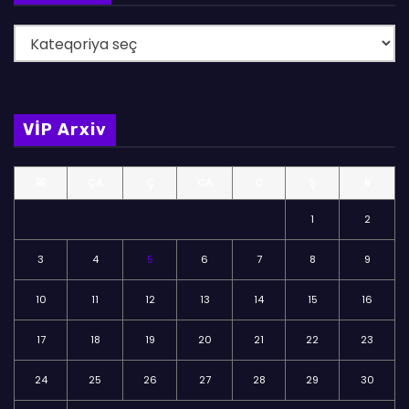
B
ö
l
m
VİP Arxiv
ə
l
BE
ÇA
Ç
CA
C
Ş
B
ə
r
1
2
3
4
5
6
7
8
9
10
11
12
13
14
15
16
17
18
19
20
21
22
23
24
25
26
27
28
29
30