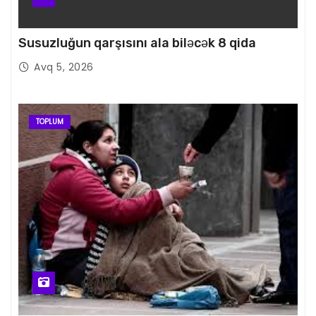
Susuzluğun qarşısını ala biləcək 8 qida
Avq 5, 2026
TOPLUM