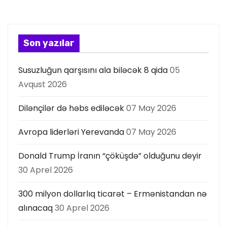
y
a
Son yazılar
s
Susuzluğun qarşısını ala biləcək 8 qida
05
ı
Avqust 2026
Dilənçilər də həbs ediləcək
07 May 2026
Avropa liderləri Yerevanda
07 May 2026
Donald Trump İranın “çöküşdə” olduğunu deyir
30 Aprel 2026
300 milyon dollarlıq ticarət – Ermənistandan nə
alınacaq
30 Aprel 2026