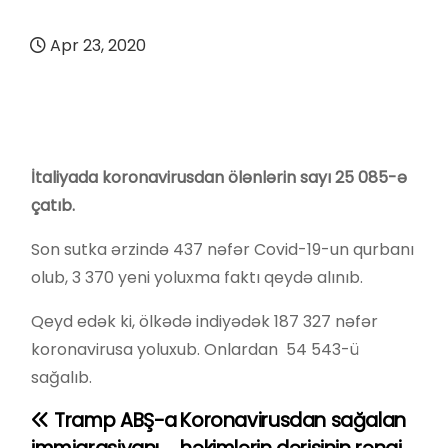
Apr 23, 2020
İtaliyada koronavirusdan ölənlərin sayı 25 085-ə
çatıb.
Son sutka ərzində 437 nəfər Covid-19-un qurbanı
olub, 3 370 yeni yoluxma faktı qeydə alınıb.
Qeyd edək ki, ölkədə indiyədək 187 327 nəfər
koronavirusa yoluxub. Onlardan 54 543-ü
sağalıb.
Tramp ABŞ-a
Koronavirusdan sağalan
Y