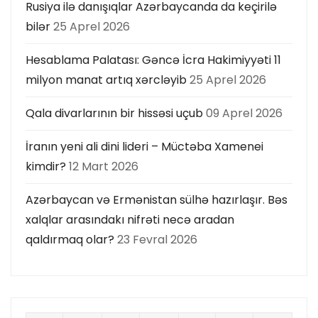
Rusiya ilə danışıqlar Azərbaycanda da keçirilə
bilər
25 Aprel 2026
Hesablama Palatası: Gəncə İcra Hakimiyyəti 11
milyon manat artıq xərcləyib
25 Aprel 2026
Qala divarlarının bir hissəsi uçub
09 Aprel 2026
İranın yeni ali dini lideri – Müctəba Xamenei
kimdir?
12 Mart 2026
Azərbaycan və Ermənistan sülhə hazırlaşır. Bəs
xalqlar arasındakı nifrəti necə aradan
qaldırmaq olar?
23 Fevral 2026