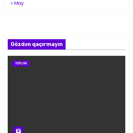
« May
Gözdən qaçırmayın
TOPLUM