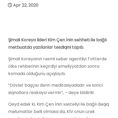
Apr 22, 2020
Şimali Koreya lideri Kim Çen İnin səhhəti ilə bağlı
mətbuatda yazılanlar təsdiqini tapıb.
Şimali Koreyanın rəsmi xəbər agentliyi Tvitterdə
ölkə rəhbərinin keçirdiyi əməliyyatdan sonra
komada olduğunu açıqlayıb.
“Dövlət başçısı dərin meditasiyadadır və xarici
siqnallara reaksiya vermir”, – deyə bildirilir.
Qeyd edək ki, Kim Çen İnin xəstəliyi ilə bağlı dəqiq
məlumatlar bəlli olmasa da, KİV onun ürək