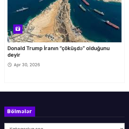
Donald Trump İranın “çöküşdə” olduğunu
deyir
Apr 30, 2026
Bölmələr
B