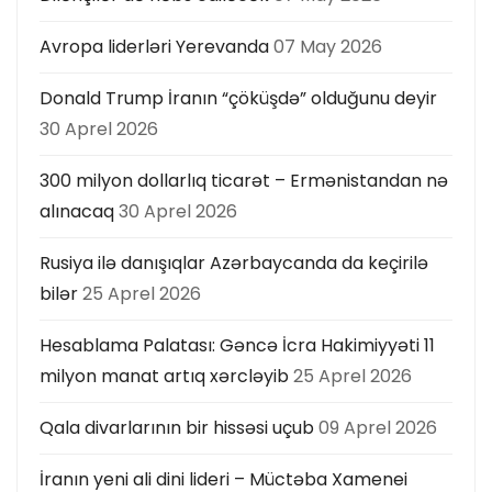
Avropa liderləri Yerevanda
07 May 2026
Donald Trump İranın “çöküşdə” olduğunu deyir
30 Aprel 2026
300 milyon dollarlıq ticarət – Ermənistandan nə
alınacaq
30 Aprel 2026
Rusiya ilə danışıqlar Azərbaycanda da keçirilə
bilər
25 Aprel 2026
Hesablama Palatası: Gəncə İcra Hakimiyyəti 11
milyon manat artıq xərcləyib
25 Aprel 2026
Qala divarlarının bir hissəsi uçub
09 Aprel 2026
İranın yeni ali dini lideri – Müctəba Xamenei