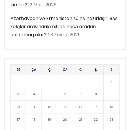
kimdir?
12 Mart 2026
Azərbaycan və Ermənistan sülhə hazırlaşır. Bəs
xalqlar arasındakı nifrəti necə aradan
qaldırmaq olar?
23 Fevral 2026
BE
ÇA
Ç
CA
C
Ş
B
1
2
3
4
5
6
7
8
9
10
11
12
13
14
15
16
17
18
19
20
21
22
23