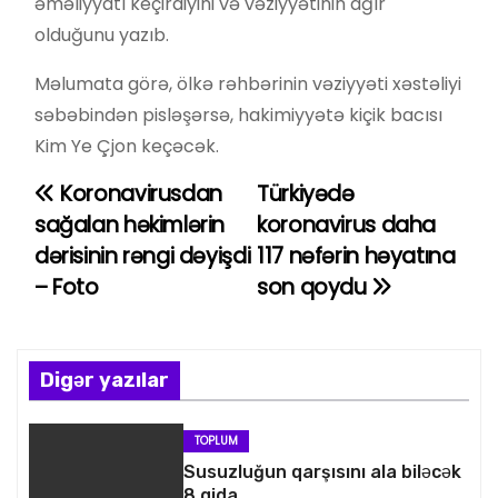
əməliyyatı keçirdiyini və vəziyyətinin ağır
olduğunu yazıb.
Məlumata görə, ölkə rəhbərinin vəziyyəti xəstəliyi
səbəbindən pisləşərsə, hakimiyyətə kiçik bacısı
Kim Ye Çjon keçəcək.
Koronavirusdan
Türkiyədə
Y
sağalan həkimlərin
koronavirus daha
a
dərisinin rəngi dəyişdi
117 nəfərin həyatına
– Foto
son qoydu
z
ı
n
Digər yazılar
a
TOPLUM
v
Susuzluğun qarşısını ala biləcək
8 qida