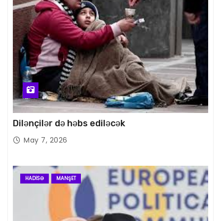
Dilənçilər də həbs ediləcək
May 7, 2026
HADISƏ
MANŞET