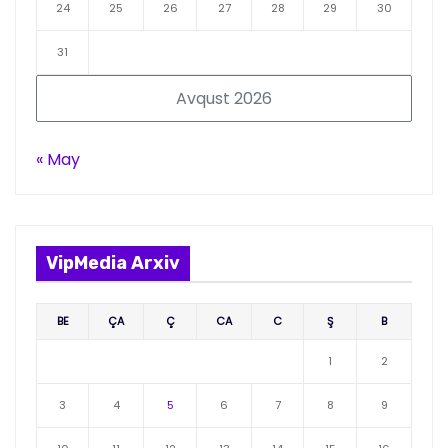
24
25
26
27
28
29
30
31
Avqust 2026
« May
VipMedia Arxiv
BE
ÇA
Ç
CA
C
Ş
B
1
2
3
4
5
6
7
8
9