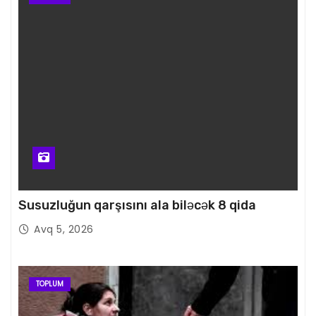
Susuzluğun qarşısını ala biləcək 8 qida
Avq 5, 2026
TOPLUM